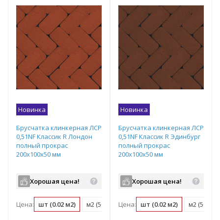
Новинка
Новинка
Брусчатка клинкерная ЛСР
Брусчатка клинкерная ЛСР
0,51NF Классик R Лондон
0,51NF Классик R Эдинбург
полный прокрас
полный прокрас
200х100х50 мм
200х100х50 мм
Хорошая цена!
Хорошая цена!
Цена:
шт (0.02 м2)
м2 (50 шт)
Цена:
поддон (540 шт)
шт (0.02 м2)
м2 (50 шт)