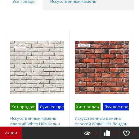
Все товары
Искусственный камень
Хит продаж
Лучшее предложение
Хит продаж
Образец на экспозиции
Лучшее предлож
Искусственный камень
Искусственный камень
плоский White Hills Кельн
плоский White Hills Лондон
Брик 320-00 белый
Брик 300-70 красный
Акции
0
0
0