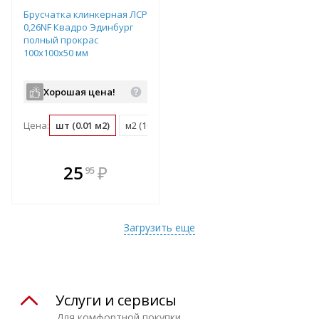
Брусчатка клинкерная ЛСР
0,26NF Квадро Эдинбург
полный прокрас
100х100х50 мм
Хорошая цена!
Цена:
шт (0.01 м2)
м2 (100 шт)
поддон (1080 шт)
В комплекте
25
₽
95
е!
всегда выгоднее!
т
Подобрать комплект
Загрузить еще
Услуги и сервисы
Для комфортной покупки