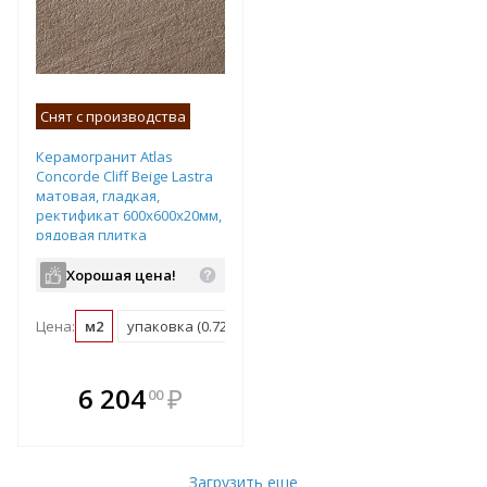
Снят с производства
Керамогранит Atlas
Concorde Cliff Beige Lastra
матовая, гладкая,
ректификат 600х600х20мм,
рядовая плитка
610010000851
Хорошая цена!
Цена:
м2
упаковка (0.72 м2)
поддон (21.6 м2)
В комплекте
6 204
₽
00
е!
всегда выгоднее!
т
Подобрать комплект
Загрузить еще