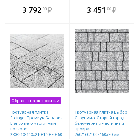
В комплекте
В комплекте
3 792
₽
3 451
₽
00
00
е!
всегда выгоднее!
всегда выгоднее!
в
т
Подобрать комплект
Подобрать комплект
Образец на экспозиции
Тротуарная плитка
Тротуарная плитка Выбор
Steingot Премиум Бавария
Стоунмикс Старый город
bianco nero частичный
бело-черный частичный
прокрас
прокрас
280/210/140х210/140/70х60
260/160/100х160х80 мм