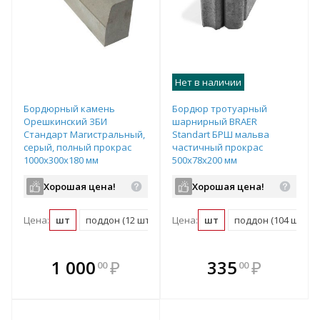
Нет в наличии
Бордюрный камень
Бордюр тротуарный
Орешкинский ЗБИ
шарнирный BRAER
Стандарт Магистральный,
Standart БРШ мальва
серый, полный прокрас
частичный прокрас
1000х300х180 мм
500х78х200 мм
Хорошая цена!
Хорошая цена!
Цена:
шт
поддон (12 шт)
Цена:
шт
поддон (104 шт)
В комплекте
В комплекте
1 000
₽
335
₽
00
00
е!
всегда выгоднее!
всегда выгоднее!
в
т
Подобрать комплект
Подобрать комплект