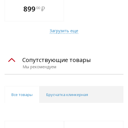
В комплекте
899
₽
00
е!
всегда выгоднее!
т
Подобрать комплект
Загрузить еще
Сопутствующие товары
Мы рекомендуем
Все товары
Брусчатка клинкерная