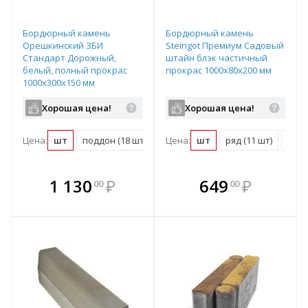
Бордюрный камень
Бордюрный камень
Орешкинский ЗБИ
Steingot Премиум Садовый
Стандарт Дорожный,
штайн блэк частичный
белый, полный прокрас
прокрас 1000х80х200 мм
1000х300х150 мм
Хорошая цена!
Хорошая цена!
Цена:
шт
поддон (18 шт)
Цена:
шт
ряд (11 шт)
подд
В комплекте
В комплекте
1 130
₽
649
₽
00
00
е!
всегда выгоднее!
всегда выгоднее!
в
т
Подобрать комплект
Подобрать комплект