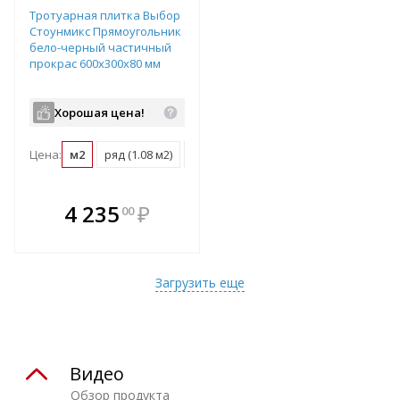
Тротуарная плитка Выбор
Стоунмикс Прямоугольник
бело-черный частичный
прокрас 600х300х80 мм
Хорошая цена!
Цена:
м2
ряд (1.08 м2)
поддон (10.8 м2)
В комплекте
4 235
₽
00
е!
всегда выгоднее!
т
Подобрать комплект
Загрузить еще
Видео
Обзор продукта