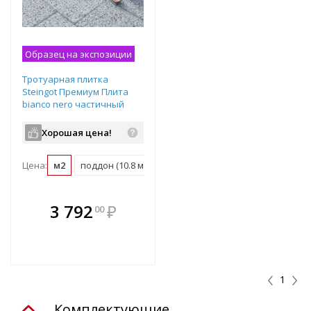
Образец на экспозиции
Тротуарная плитка
Steingot Премиум Плита
bianco nero частичный
прокрас 600х300х80 мм
Хорошая цена!
Цена:
м2
поддон (10.8 м2)
В комплекте
3 792
₽
00
е!
всегда выгоднее!
т
Подобрать комплект
1
Комплектующие