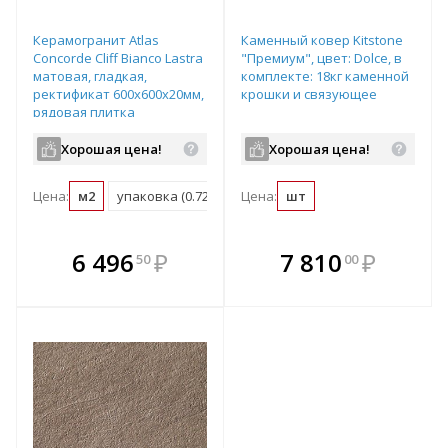
Керамогранит Atlas
Каменный ковер Kitstone
Concorde Cliff Bianco Lastra
"Премиум", цвет: Dolce, в
матовая, гладкая,
комплекте: 18кг каменной
ректификат 600х600х20мм,
крошки и связующее
рядовая плитка
610010000850
Хорошая цена!
Хорошая цена!
Цена:
м2
упаковка (0.72 м2)
Цена:
поддон (21.6 м2)
шт
В комплекте
В комплекте
6 496
₽
7 810
₽
50
00
е!
всегда выгоднее!
всегда выгоднее!
в
т
Подобрать комплект
Подобрать комплект