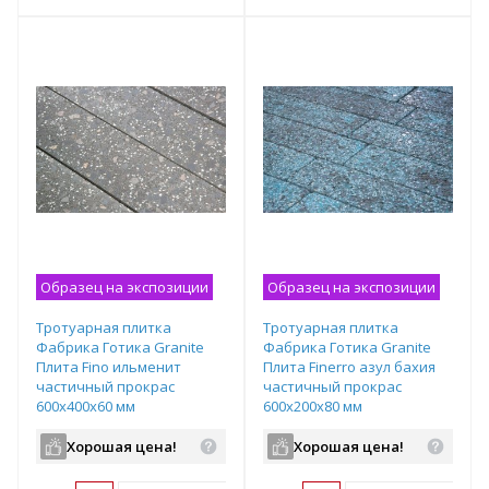
т
Подобрать комплект
Подобрать комплект
Образец на экспозиции
Образец на экспозиции
Тротуарная плитка
Тротуарная плитка
Фабрика Готика Granite
Фабрика Готика Granite
Плита Fino ильменит
Плита Finerro азул бахия
частичный прокрас
частичный прокрас
600х400х60 мм
600х200х80 мм
Хорошая цена!
Хорошая цена!