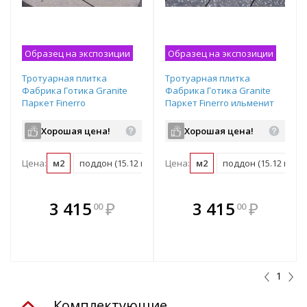
Образец на экспозиции
Образец на экспозиции
Тротуарная плитка
Тротуарная плитка
Фабрика Готика Granite
Фабрика Готика Granite
Паркет Finerro
Паркет Finerro ильменит
мансуровский частичный
частичный прокрас
прокрас 300х100х60 мм
300х100х60 мм
Хорошая цена!
Хорошая цена!
Цена:
м2
поддон (15.12 м2)
Цена:
м2
поддон (15.12 м2)
В комплекте
В комплекте
3 415
₽
3 415
₽
00
00
е!
всегда выгоднее!
всегда выгоднее!
в
т
Подобрать комплект
Подобрать комплект
1
Комплектующие