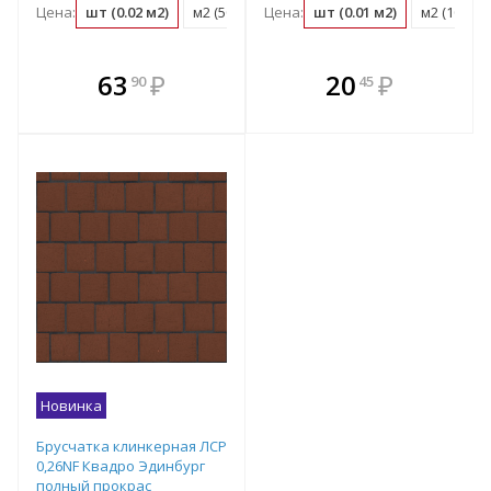
Цена:
шт (0.02 м2)
м2 (50 шт)
Цена:
поддон (540 шт)
шт (0.01 м2)
м2 (100 шт
В комплекте
В комплекте
63
₽
20
₽
90
45
е!
всегда выгоднее!
всегда выгоднее!
в
т
Подобрать комплект
Подобрать комплект
Новинка
Брусчатка клинкерная ЛСР
0,26NF Квадро Эдинбург
полный прокрас