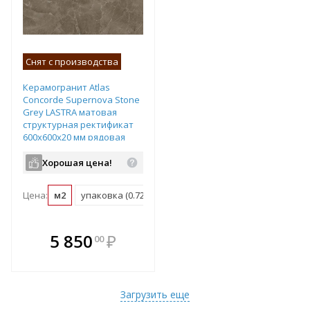
Снят с производства
Керамогранит Atlas
Concorde Supernova Stone
Grey LASTRA матовая
структурная ректификат
600х600х20 мм рядовая
плитка 610010001166
Хорошая цена!
Цена:
м2
упаковка (0.72 м2)
поддон (21.6 м2)
В комплекте
5 850
₽
00
е!
всегда выгоднее!
т
Подобрать комплект
Загрузить еще