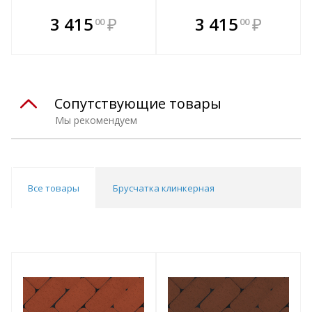
В комплекте
В комплекте
3 415
₽
3 415
₽
00
00
е!
всегда выгоднее!
всегда выгоднее!
в
т
Подобрать комплект
Подобрать комплект
Сопутствующие товары
Мы рекомендуем
Все товары
Брусчатка клинкерная