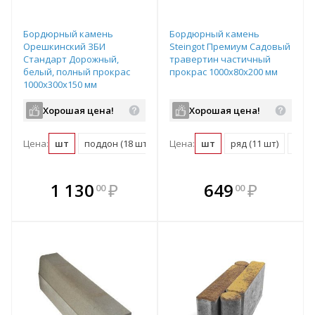
Бордюрный камень
Бордюрный камень
Орешкинский ЗБИ
Steingot Премиум Садовый
Стандарт Дорожный,
травертин частичный
белый, полный прокрас
прокрас 1000х80х200 мм
1000х300х150 мм
Хорошая цена!
Хорошая цена!
Цена:
шт
поддон (18 шт)
Цена:
шт
ряд (11 шт)
подд
В комплекте
В комплекте
1 130
₽
649
₽
00
00
е!
всегда выгоднее!
всегда выгоднее!
в
т
Подобрать комплект
Подобрать комплект