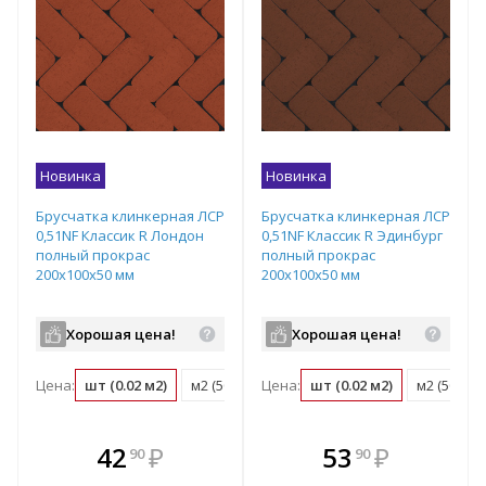
Новинка
Новинка
Брусчатка клинкерная ЛСР
Брусчатка клинкерная ЛСР
0,51NF Классик R Лондон
0,51NF Классик R Эдинбург
полный прокрас
полный прокрас
200х100х50 мм
200х100х50 мм
Хорошая цена!
Хорошая цена!
Цена:
шт (0.02 м2)
м2 (50 шт)
Цена:
поддон (540 шт)
шт (0.02 м2)
м2 (50 шт)
В комплекте
В комплекте
42
₽
53
₽
90
90
е!
всегда выгоднее!
всегда выгоднее!
в