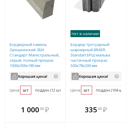
Нет в наличии
Бордюрный камень
Бордюр тротуарный
Орешкинский ЗБИ
шарнирный BRAER
Стандарт Магистральный,
Standart БРШ мальва
серый, полный прокрас
частичный прокрас
1000х300х180 мм
500х78х200 мм
Хорошая цена!
Хорошая цена!
Цена:
шт
поддон (12 шт)
Цена:
шт
поддон (104 шт)
В комплекте
В комплекте
1 000
₽
335
₽
00
00
е!
всегда выгоднее!
всегда выгоднее!
в
т
Подобрать комплект
Подобрать комплект