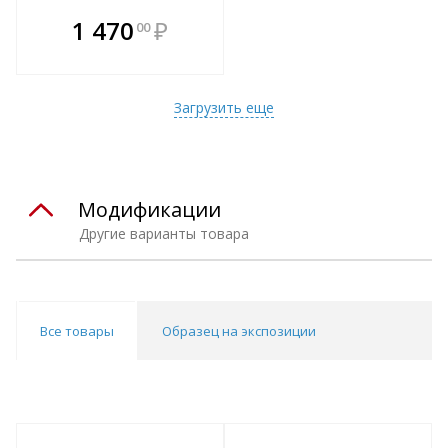
В комплекте
1 470
₽
00
е!
всегда выгоднее!
т
Подобрать комплект
Загрузить еще
Модификации
Другие варианты товара
Все товары
Образец на экспозиции