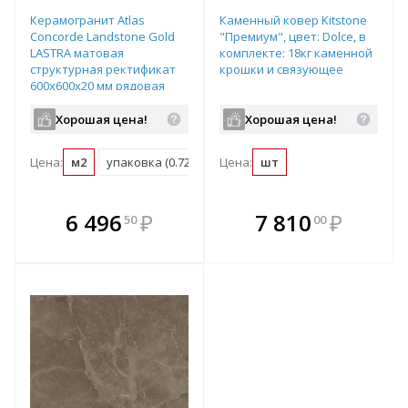
Керамогранит Atlas
Каменный ковер Kitstone
Concorde Landstone Gold
"Премиум", цвет: Dolce, в
LASTRA матовая
комплекте: 18кг каменной
структурная ректификат
крошки и связующее
600х600х20 мм рядовая
плитка 610010001167
Хорошая цена!
Хорошая цена!
Цена:
м2
упаковка (0.72 м2)
Цена:
поддон (21.6 м2)
шт
В комплекте
В комплекте
6 496
₽
7 810
₽
50
00
е!
всегда выгоднее!
всегда выгоднее!
в
т
Подобрать комплект
Подобрать комплект