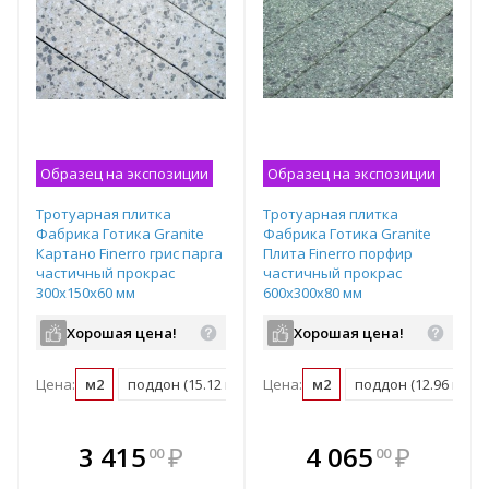
Образец на экспозиции
Образец на экспозиции
Тротуарная плитка
Тротуарная плитка
Фабрика Готика Granite
Фабрика Готика Granite
Картано Finerro грис парга
Плита Finerro порфир
частичный прокрас
частичный прокрас
300х150х60 мм
600х300х80 мм
Хорошая цена!
Хорошая цена!
Цена:
м2
поддон (15.12 м2)
Цена:
м2
поддон (12.96 м2)
В комплекте
В комплекте
3 415
₽
4 065
₽
00
00
е!
всегда выгоднее!
всегда выгоднее!
в