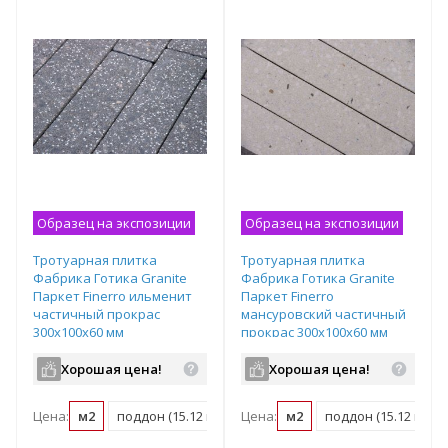
Образец на экспозиции
Образец на экспозиции
Тротуарная плитка
Тротуарная плитка
Фабрика Готика Granite
Фабрика Готика Granite
Паркет Finerro ильменит
Паркет Finerro
частичный прокрас
мансуровский частичный
300х100х60 мм
прокрас 300х100х60 мм
Хорошая цена!
Хорошая цена!
Цена:
м2
поддон (15.12 м2)
Цена:
м2
поддон (15.12 м2)