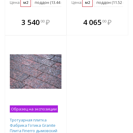
Цена:
м2
поддон (13.44 м2)
Цена:
м2
поддон (11.52 м2)
В комплекте
В комплекте
3 540
₽
4 065
₽
00
00
е!
всегда выгоднее!
всегда выгоднее!
в
т
Подобрать комплект
Подобрать комплект
Образец на экспозиции
Тротуарная плитка
Фабрика Готика Granite
Плита Finerro дымовский