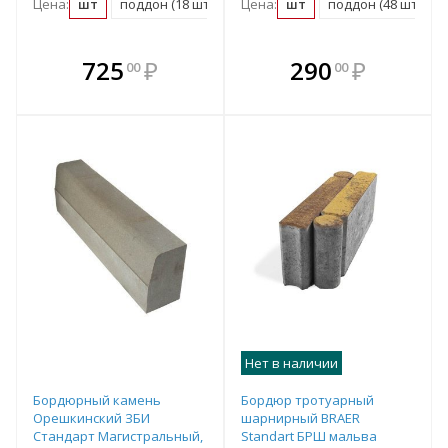
Цена:
шт
поддон (18 шт)
Цена:
шт
поддон (48 шт)
В комплекте
В комплекте
725
₽
290
₽
00
00
е!
всегда выгоднее!
всегда выгоднее!
в
т
Подобрать комплект
Подобрать комплект
Нет в наличии
Бордюрный камень
Бордюр тротуарный
Орешкинский ЗБИ
шарнирный BRAER
Стандарт Магистральный,
Standart БРШ мальва