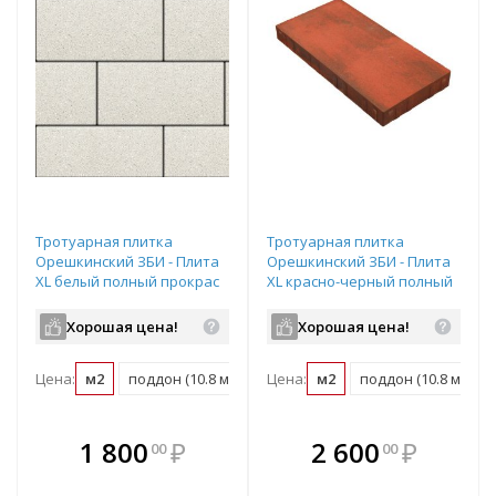
Тротуарная плитка
Тротуарная плитка
Орешкинский ЗБИ - Плита
Орешкинский ЗБИ - Плита
XL белый полный прокрас
XL красно-черный полный
300х200х80 мм
прокрас 300х200х80 мм
Хорошая цена!
Хорошая цена!
Цена:
м2
поддон (10.8 м2)
Цена:
м2
поддон (10.8 м2)
В комплекте
В комплекте
1 800
₽
2 600
₽
00
00
е!
всегда выгоднее!
всегда выгоднее!
в