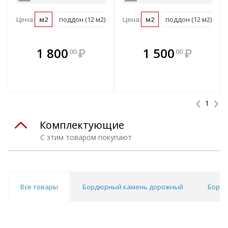
Цена:
м2
поддон (12 м2)
Цена:
м2
поддон (12 м2)
В комплекте
В комплекте
1 800
₽
1 500
₽
00
00
е!
всегда выгоднее!
всегда выгоднее!
в
т
Подобрать комплект
Подобрать комплект
1
Комплектующие
С этим товаром покупают
Все товары
Бордюрный камень дорожный
Бордю