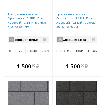
Тротуарная плитка
Тротуарная плитка
Орешкинский ЗБИ - Плита
Орешкинский ЗБИ - Плита
XL серый полный прокрас
XL серый полный прокрас
600х200х80 мм
300х200х80 мм
Хорошая цена!
Хорошая цена!
Цена:
м2
поддон (12 м2)
Цена:
м2
поддон (10.8 м2)
В комплекте
В комплекте
1 500
₽
1 500
₽
00
00
е!
всегда выгоднее!
всегда выгоднее!
в
т
Подобрать комплект
Подобрать комплект