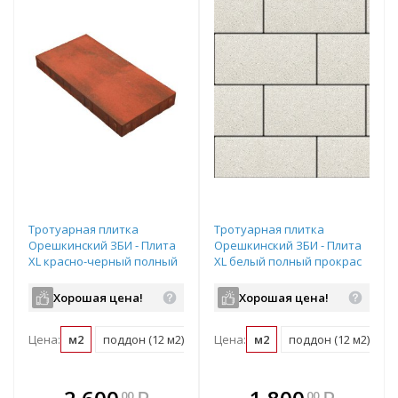
Тротуарная плитка
Тротуарная плитка
Орешкинский ЗБИ - Плита
Орешкинский ЗБИ - Плита
XL красно-черный полный
XL белый полный прокрас
прокрас 600х200х80 мм
600х200х80 мм
Хорошая цена!
Хорошая цена!
Цена:
м2
поддон (12 м2)
Цена:
м2
поддон (12 м2)
В комплекте
В комплекте
00
00