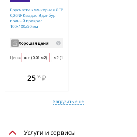
Брусчатка клинкерная ЛСР
0,26NF Квадро Эдинбург
полный прокрас
100х100х50 мм
Хорошая цена!
Цена:
шт (0.01 м2)
м2 (100 шт)
поддон (1080 шт)
В комплекте
25
₽
95
е!
всегда выгоднее!
т
Подобрать комплект
Загрузить еще
Услуги и сервисы