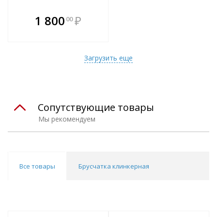
В комплекте
1 800
₽
00
е!
всегда выгоднее!
т
Подобрать комплект
Загрузить еще
Сопутствующие товары
Мы рекомендуем
Все товары
Брусчатка клинкерная