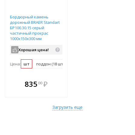
Бордюрный камень
дорожный BRAER Standart
БР100.30.15 серый
частичный прокрас
1000х150х300 мм
Хорошая цена!
Цена:
шт
поддон (18 шт)
В комплекте
835
₽
00
е!
всегда выгоднее!
т
Подобрать комплект
Загрузить еще