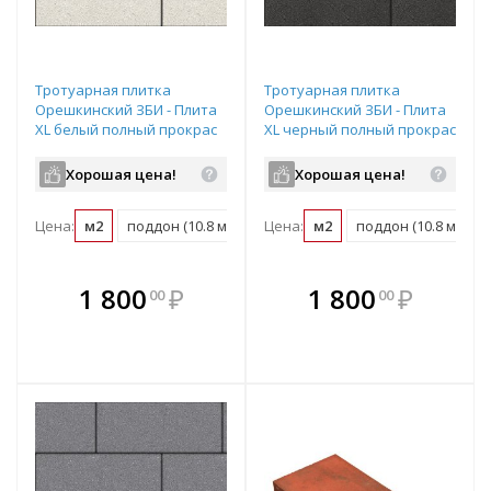
Тротуарная плитка
Тротуарная плитка
Орешкинский ЗБИ - Плита
Орешкинский ЗБИ - Плита
XL белый полный прокрас
XL черный полный прокрас
600х300х80 мм
600х300х80 мм
Хорошая цена!
Хорошая цена!
Цена:
м2
поддон (10.8 м2)
Цена:
м2
поддон (10.8 м2)
В комплекте
В комплекте
1 800
₽
1 800
₽
00
00
е!
всегда выгоднее!
всегда выгоднее!
в
т
Подобрать комплект
Подобрать комплект