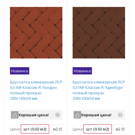
Новинка
Новинка
Брусчатка клинкерная ЛСР
Брусчатка клинкерная ЛСР
0,51NF Классик R Лондон
0,51NF Классик R Эдинбург
полный прокрас
полный прокрас
200х100х50 мм
200х100х50 мм
Хорошая цена!
Хорошая цена!
Цена:
шт (0.02 м2)
м2 (50 шт)
Цена:
поддон (540 шт)
шт (0.02 м2)
м2 (50 шт)