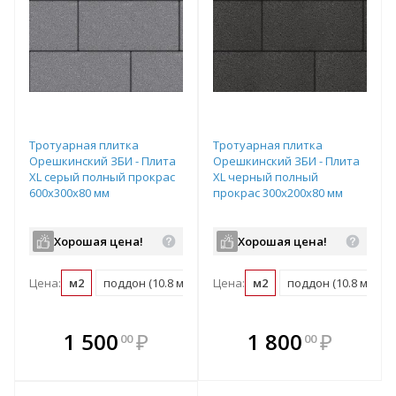
Тротуарная плитка
Тротуарная плитка
Орешкинский ЗБИ - Плита
Орешкинский ЗБИ - Плита
XL серый полный прокрас
XL черный полный
600х300х80 мм
прокрас 300х200х80 мм
Хорошая цена!
Хорошая цена!
Цена:
м2
поддон (10.8 м2)
Цена:
м2
поддон (10.8 м2)
В комплекте
В комплекте
1 500
₽
1 800
₽
00
00
е!
всегда выгоднее!
всегда выгоднее!
в
т
Подобрать комплект
Подобрать комплект