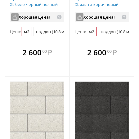
XL бело-черный полный
XL желто-коричневый
прокрас 300х200х80 мм
полный прокрас
300х200х80 мм
Хорошая цена!
Хорошая цена!
Цена:
м2
поддон (10.8 м2)
Цена:
м2
поддон (10.8 м2)
В комплекте
В комплекте
2 600
₽
2 600
₽
00
00
е!
всегда выгоднее!
всегда выгоднее!
в
т
Подобрать комплект
Подобрать комплект