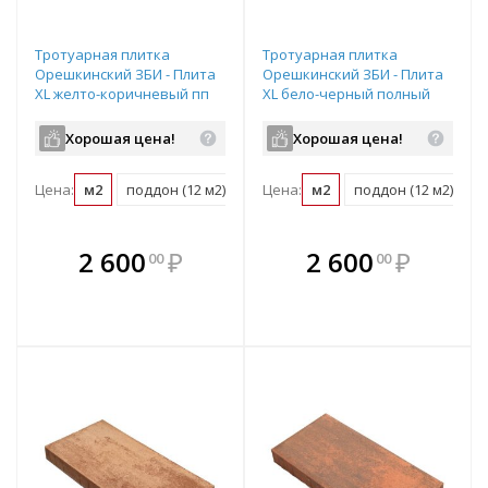
Тротуарная плитка
Тротуарная плитка
Орешкинский ЗБИ - Плита
Орешкинский ЗБИ - Плита
XL желто-коричневый пп
XL бело-черный полный
полный прокрас
прокрас 600х200х80 мм
600х200х80 мм
Хорошая цена!
Хорошая цена!
Цена:
м2
поддон (12 м2)
Цена:
м2
поддон (12 м2)
В комплекте
В комплекте
2 600
₽
2 600
₽
00
00
е!
всегда выгоднее!
всегда выгоднее!
в
т
Подобрать комплект
Подобрать комплект