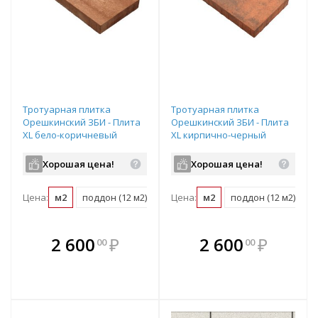
Тротуарная плитка
Тротуарная плитка
Орешкинский ЗБИ - Плита
Орешкинский ЗБИ - Плита
XL бело-коричневый
XL кирпично-черный
полный прокрас
полный прокрас
600х200х80 мм
600х200х80 мм
Хорошая цена!
Хорошая цена!
Цена:
м2
поддон (12 м2)
Цена:
м2
поддон (12 м2)
В комплекте
В комплекте
2 600
₽
2 600
₽
00
00
е!
всегда выгоднее!
всегда выгоднее!
в
т
Подобрать комплект
Подобрать комплект