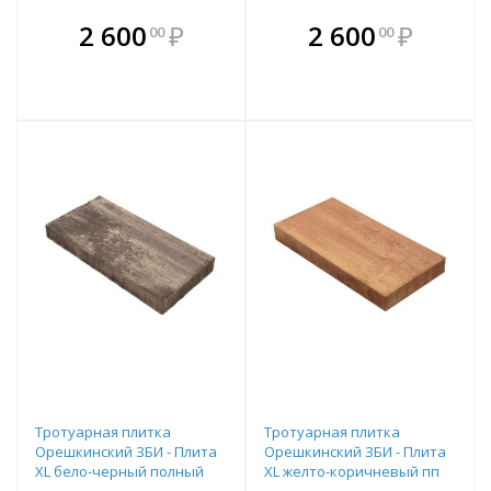
В комплекте
В комплекте
2 600
₽
2 600
₽
00
00
е!
всегда выгоднее!
всегда выгоднее!
в
т
Подобрать комплект
Подобрать комплект
Тротуарная плитка
Тротуарная плитка
Орешкинский ЗБИ - Плита
Орешкинский ЗБИ - Плита
XL бело-черный полный
XL желто-коричневый пп