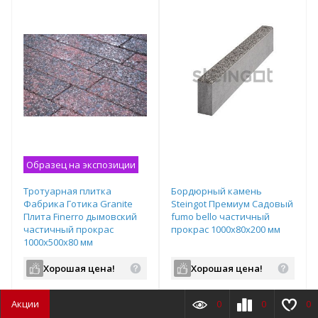
Образец на экспозиции
Тротуарная плитка
Бордюрный камень
Фабрика Готика Granite
Steingot Премиум Садовый
Плита Finerro дымовский
fumo bello частичный
частичный прокрас
прокрас 1000х80х200 мм
1000х500х80 мм
Хорошая цена!
Хорошая цена!
Цена:
м2
поддон (12 м2)
Цена:
шт
ряд (11 шт)
подд
Акции
0
0
0