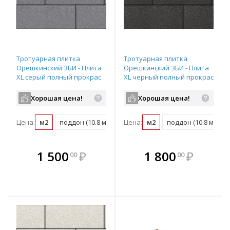
Тротуарная плитка
Тротуарная плитка
Орешкинский ЗБИ - Плита
Орешкинский ЗБИ - Плита
XL серый полный прокрас
XL черный полный прокрас
300х200х80 мм
300х200х80 мм
Хорошая цена!
Хорошая цена!
Цена:
м2
поддон (10.8 м2)
Цена:
м2
поддон (10.8 м2)
В комплекте
В комплекте
1 500
₽
1 800
₽
00
00
е!
всегда выгоднее!
всегда выгоднее!
в
т
Подобрать комплект
Подобрать комплект