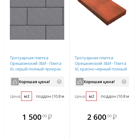
Тротуарная плитка
Тротуарная плитка
Орешкинский ЗБИ - Плита
Орешкинский ЗБИ - Плита
XL серый полный прокрас
XL красно-черный полный
600х300х80 мм
прокрас 600х300х80 мм
Хорошая цена!
Хорошая цена!
Цена:
м2
поддон (10.8 м2)
Цена:
м2
поддон (10.8 м2)
В комплекте
В комплекте
1 500
₽
2 600
₽
00
00
е!
всегда выгоднее!
всегда выгоднее!
в
т
Подобрать комплект
Подобрать комплект