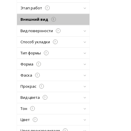
Этап работ
?
Внешний вид
?
Вид поверхности
?
Способ укладки
?
Тип формы
?
Форма
?
Фаска
?
Прокрас
?
Вид цвета
?
Тон
?
Цвет
?
Цвет производителя
?