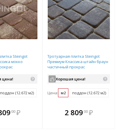
литка Steingot
Тротуарная плитка Steingot
ссика мокко
Премиум Классика штайн браун
рокрас
частичный прокрас
15х60 мм
86/115/172х115х60 мм
 цена!
Хорошая цена!
поддон (12.672 м2)
Цена:
м2
поддон (12.672 м2)
плекте
 комплекте
В комплекте
В
809
₽
2 809
₽
00
00
ыгоднее!
гда выгоднее!
всегда выгоднее!
всег
 комплект
добрать комплект
Подобрать комплект
Под