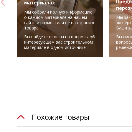
Предо
материалах
персо
Мы собрали полную информацию
о каждом материале на нашем
Мы зак
сайте и разместили ее на странице
эксперт
товара
Ваши з
Вы найдете ответы на вопросы об
Вы смо
интересующем вас строительном
вопрос
материале в одном источнике
решени
Похожие товары