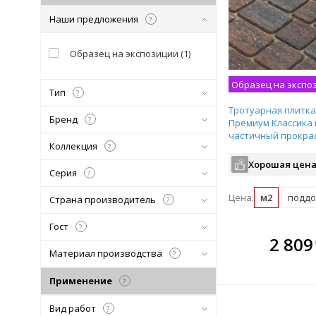
Наши предложения
?
Образец на экспозиции
(
1
)
Образец на экспо
Тип
?
Тротуарная плитка 
Бренд
?
Премиум Классика
частичный прокра
Коллекция
?
86/115/172х115х60 
Хорошая цена
Серия
?
Цена:
м2
поддон
Страна производитель
?
Гост
?
В комплекте
2 809
всегда выгоднее!
Материал производства
?
Подобрать комплект
Применение
?
Вид работ
?