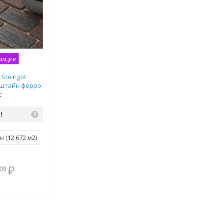
зиции
Steingot
 штайн ферро
с
мм
!
 (12.672 м2)
В комплекте
₽
00
всегда выгоднее!
Подобрать комплект