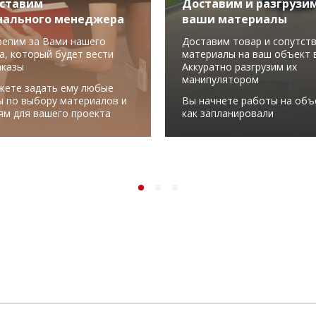
ставим
Доставим и разгрузи
нального менеджера
ваши материалы
репим за Вами нашего
Доставим товар и сопутст
а, который будет вести
материалы на ваш объект в
аказы
Аккуратно разгрузим их
манипулятором
жете задать ему любые
ы по выбору материалов и
Вы начнете работы на объ
ям для вашего проекта
как запланировали