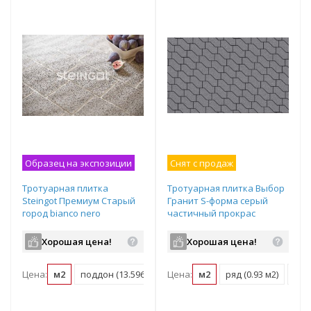
Образец на экспозиции
Снят с продаж
Тротуарная плитка
Тротуарная плитка Выбор
Steingot Премиум Старый
Гранит S-форма серый
город bianco nero
частичный прокрас
частичный прокрас
172х94х100 мм
240/200/160х160х60 мм
Хорошая цена!
Хорошая цена!
Цена:
м2
поддон (13.596 м2)
Цена:
м2
ряд (0.93 м2)
под