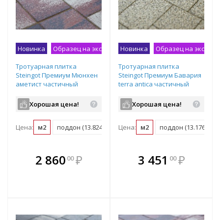
Новинка
Образец на экспозиции
Новинка
Образец на экспоз
Тротуарная плитка
Тротуарная плитка
Steingot Премиум Мюнхен
Steingot Премиум Бавария
аметист частичный
terra antica частичный
прокрас
прокрас
480/360/240/120х60 мм
280/210/140х210/140/70х60
Хорошая цена!
Хорошая цена!
мм
Цена:
м2
поддон (13.824 м2)
Цена:
м2
поддон (13.176 м2)
В комплекте
В комплекте
2 860
₽
3 451
₽
00
00
е!
всегда выгоднее!
всегда выгоднее!
в
т
Подобрать комплект
Подобрать комплект