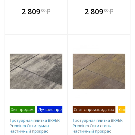
В комплекте
В комплекте
2 809
₽
2 809
₽
00
00
е!
всегда выгоднее!
всегда выгоднее!
в
т
Подобрать комплект
Подобрать комплект
Хит продаж
Лучшее предложение
Снят с производства
Снят с 
Тротуарная плитка BRAER
Тротуарная плитка BRAER
Premium Сити туман
Premium Сити степь
частичный прокрас
частичный прокрас