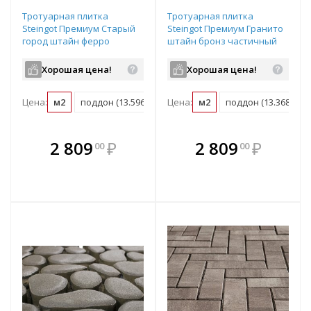
Тротуарная плитка
Тротуарная плитка
Steingot Премиум Старый
Steingot Премиум Гранито
город штайн ферро
штайн бронз частичный
частичный прокрас
прокрас 205-215/165-
240/200/160х160х60 мм
175/125-135/85-95х160х60
Хорошая цена!
Хорошая цена!
мм
Цена:
м2
поддон (13.596 м2)
Цена:
м2
поддон (13.368 м2)
В комплекте
В комплекте
2 809
₽
2 809
₽
00
00
е!
всегда выгоднее!
всегда выгоднее!
в
т
Подобрать комплект
Подобрать комплект