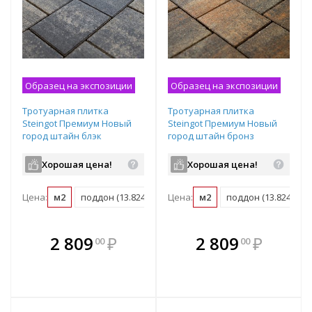
Образец на экспозиции
Образец на экспозиции
Тротуарная плитка
Тротуарная плитка
Steingot Премиум Новый
Steingot Премиум Новый
город штайн блэк
город штайн бронз
частичный прокрас
частичный прокрас
240/200/160х160х60 мм
240/200/160х160х60 мм
Хорошая цена!
Хорошая цена!
Цена:
м2
поддон (13.824 м2)
Цена:
м2
поддон (13.824 м2)
В комплекте
В комплекте
2 809
₽
2 809
₽
00
00
е!
всегда выгоднее!
всегда выгоднее!
в
т
Подобрать комплект
Подобрать комплект