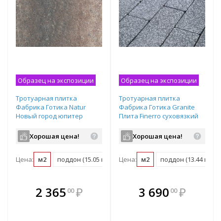
Образец на экспозиции
Образец на экспозиции
Тротуарная плитка
Тротуарная плитка
Фабрика Готика Natur
Фабрика Готика Granite
Новый город юпитер
Плита Finerro суховязкий
частичный прокрас
частичный прокрас
240/160/80х160х60 мм
600х200х60 мм
Хорошая цена!
Хорошая цена!
Цена:
м2
поддон (15.05 м2)
Цена:
м2
поддон (13.44 м2)
В комплекте
В комплекте
2 365
₽
3 690
₽
00
00
е!
всегда выгоднее!
всегда выгоднее!
в
т
Подобрать комплект
Подобрать комплект