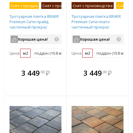
Снят с продаж
Снят с производства
Снят с производства
Снят с 
Тротуарная плитка BRAER
Тротуарная плитка BRAER
Premium Сити прайд
Premium Сити плато
частичный прокрас
частичный прокрас
600х300х80 мм
600х300х80 мм
Хорошая цена!
Хорошая цена!
Цена:
м2
поддон (10.8 м2)
Цена:
м2
поддон (10.8 м2)
В комплекте
В комплекте
3 449
₽
3 449
₽
00
00
е!
всегда выгоднее!
всегда выгоднее!
в
т
Подобрать комплект
Подобрать комплект