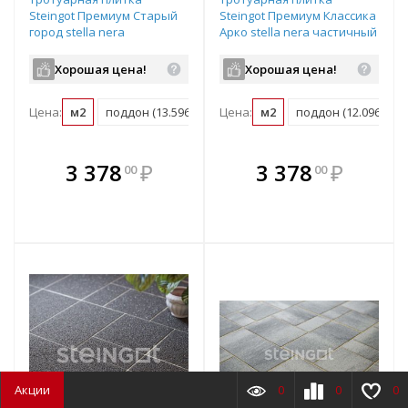
Steingot Премиум Старый
Steingot Премиум Классика
город stella nera
Арко stella nera частичный
частичный прокрас
прокрас
240/200/160х160х60 мм
100х100/90/75/65х60 мм
Хорошая цена!
Хорошая цена!
Цена:
м2
поддон (13.596 м2)
Цена:
м2
поддон (12.096 м2)
В комплекте
В комплекте
3 378
₽
3 378
₽
00
00
е!
всегда выгоднее!
всегда выгоднее!
в
т
Подобрать комплект
Подобрать комплект
Акции
0
0
0