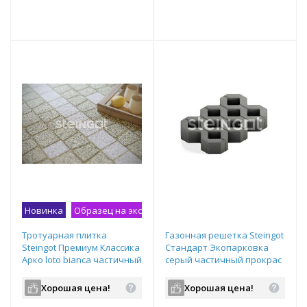
т
Подобрать комплект
Подобрать комплект
Новинка
Образец на экспозиции
Тротуарная плитка
Газонная решетка Steingot
Steingot Премиум Классика
Стандарт Экопарковка
Арко loto bianca частичный
серый частичный прокрас
прокрас
600х400х100 мм
100х100/90/75/65х60 мм
Хорошая цена!
Хорошая цена!