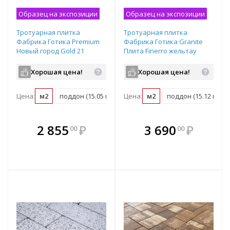
Образец на экспозиции
Образец на экспозиции
Тротуарная плитка
Тротуарная плитка
Фабрика Готика Premium
Фабрика Готика Granite
Новый город Gold 21
Плита Finerro жельтау
частичный прокрас
частичный прокрас
240/160/80х160х60 мм
600х300х60 мм
Хорошая цена!
Хорошая цена!
Цена:
м2
поддон (15.05 м2)
Цена:
м2
поддон (15.12 м2)
В комплекте
В комплекте
2 855
₽
3 690
₽
00
00
е!
всегда выгоднее!
всегда выгоднее!
в
т
Подобрать комплект
Подобрать комплект