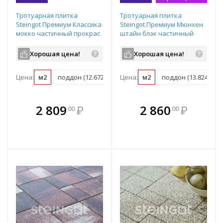
Тротуарная плитка
Тротуарная плитка
Steingot Премиум Классика
Steingot Премиум Мюнхен
мокко частичный прокрас
штайн блэк частичный
86/115/172х115х60 мм
прокрас
480/360/240/120х60 мм
Хорошая цена!
Хорошая цена!
Цена:
м2
поддон (12.672 м2)
Цена:
м2
поддон (13.824 м2)
В комплекте
В комплекте
2 809
₽
2 860
₽
00
00
е!
всегда выгоднее!
всегда выгоднее!
в
т
Подобрать комплект
Подобрать комплект