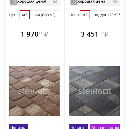
Хорошая цена!
Хорошая цена!
Цена:
м2
ряд (0.93 м2)
поддон (8.37 м2)
Цена:
м2
поддон (13.596 м2)
В комплекте
В комплекте
1 970
₽
3 451
₽
00
00
е!
всегда выгоднее!
всегда выгоднее!
в
т
Подобрать комплект
Подобрать комплект
Новинка
Новинка
Образец на экспоз