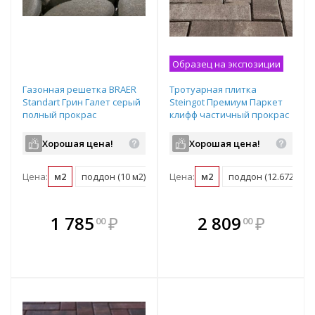
Образец на экспозиции
Газонная решетка BRAER
Тротуарная плитка
Standart Грин Галет серый
Steingot Премиум Паркет
полный прокрас
клифф частичный прокрас
500х500х80 мм
240х80х60 мм
Хорошая цена!
Хорошая цена!
Цена:
м2
поддон (10 м2)
Цена:
м2
поддон (12.672 м2)
В комплекте
В комплекте
1 785
₽
2 809
₽
00
00
е!
всегда выгоднее!
всегда выгоднее!
в
т
Подобрать комплект
Подобрать комплект