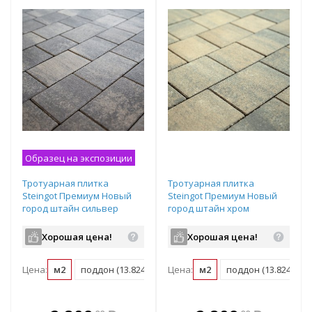
Образец на экспозиции
Тротуарная плитка
Тротуарная плитка
Steingot Премиум Новый
Steingot Премиум Новый
город штайн сильвер
город штайн хром
частичный прокрас
частичный прокрас
240/200/160х160х60 мм
240/200/160х160х60 мм
Хорошая цена!
Хорошая цена!
Цена:
м2
поддон (13.824 м2)
Цена:
м2
поддон (13.824 м2)
В комплекте
В комплекте