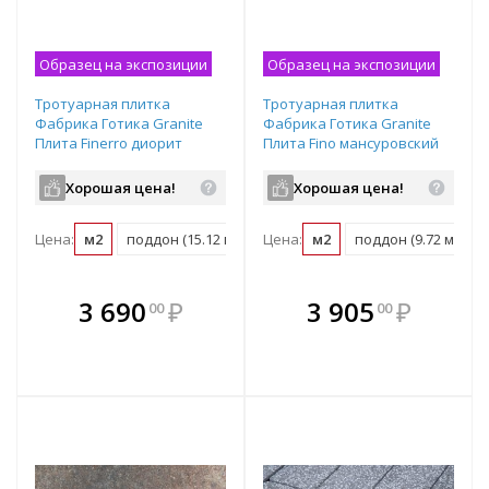
Образец на экспозиции
Образец на экспозиции
Тротуарная плитка
Тротуарная плитка
Фабрика Готика Granite
Фабрика Готика Granite
Плита Finerro диорит
Плита Fino мансуровский
частичный прокрас
частичный прокрас
600х300х60 мм
900х300х80 мм
Хорошая цена!
Хорошая цена!
Цена:
м2
поддон (15.12 м2)
Цена:
м2
поддон (9.72 м2)
В комплекте
В комплекте
3 690
₽
3 905
₽
00
00
е!
всегда выгоднее!
всегда выгоднее!
в
т
Подобрать комплект
Подобрать комплект