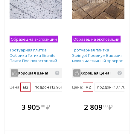
Образец на экспозиции
Образец на экспозиции
Тротуарная плитка
Тротуарная плитка
Фабрика Готика Granite
Steingot Премиум Бавария
Плита Fino покостовский
мокко частичный прокрас
частичный прокрас
280/210/140х210/140/70х60
600х300х80 мм
мм
Хорошая цена!
Хорошая цена!
Цена:
м2
поддон (12.96 м2)
Цена:
м2
поддон (13.176 м2)
В комплекте
В комплекте
3 905
₽
2 809
₽
00
00
е!
всегда выгоднее!
всегда выгоднее!
в
т
Подобрать комплект
Подобрать комплект