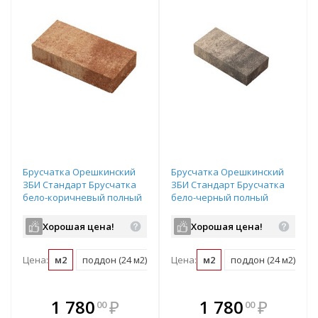
Брусчатка Орешкинский
Брусчатка Орешкинский
ЗБИ Стандарт Брусчатка
ЗБИ Стандарт Брусчатка
бело-коричневый полный
бело-черный полный
прокрас 200х100х40 мм
прокрас 200х100х40 мм
Хорошая цена!
Хорошая цена!
Цена:
м2
поддон (24 м2)
Цена:
м2
поддон (24 м2)
В комплекте
В комплекте
1 780
₽
1 780
₽
00
00
е!
всегда выгоднее!
всегда выгоднее!
в