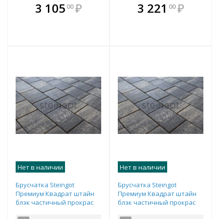
В комплекте
В комплекте
3 105
₽
3 221
₽
00
00
е!
всегда выгоднее!
всегда выгоднее!
в
т
Подобрать комплект
Подобрать комплект
Нет в наличии
Нет в наличии
Брусчатка Steingot
Брусчатка Steingot
Премиум Квадрат штайн
Премиум Квадрат штайн
блэк частичный прокрас
блэк частичный прокрас
100х100х60 мм
100х100х80 мм