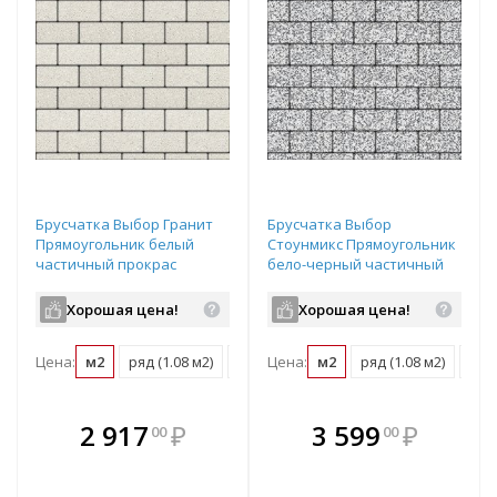
Брусчатка Выбор Гранит
Брусчатка Выбор
Прямоугольник белый
Стоунмикс Прямоугольник
частичный прокрас
бело-черный частичный
200х100х80 мм
прокрас 200х100х60 мм
Хорошая цена!
Хорошая цена!
Цена:
м2
ряд (1.08 м2)
поддон (10.8 м2)
Цена:
м2
ряд (1.08 м2)
под
В комплекте
В комплекте
2 917
₽
3 599
₽
00
00
е!
всегда выгоднее!
всегда выгоднее!
в
т
Подобрать комплект
Подобрать комплект