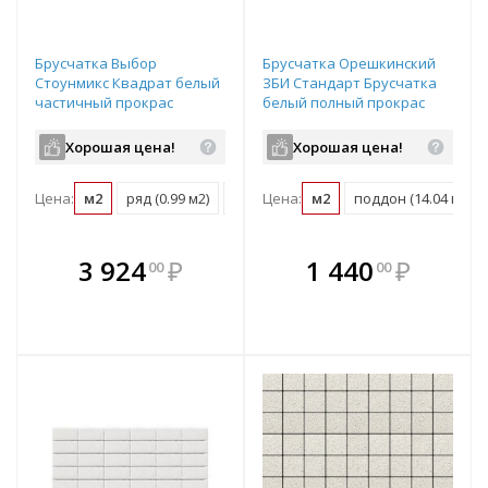
Брусчатка Выбор
Брусчатка Орешкинский
Стоунмикс Квадрат белый
ЗБИ Стандарт Брусчатка
частичный прокрас
белый полный прокрас
100х100х60 мм
100х100х60 мм
Хорошая цена!
Хорошая цена!
Цена:
м2
ряд (0.99 м2)
поддон (11.88 м2)
Цена:
м2
поддон (14.04 м2)
В комплекте
В комплекте
3 924
₽
1 440
₽
00
00
е!
всегда выгоднее!
всегда выгоднее!
в
т
Подобрать комплект
Подобрать комплект