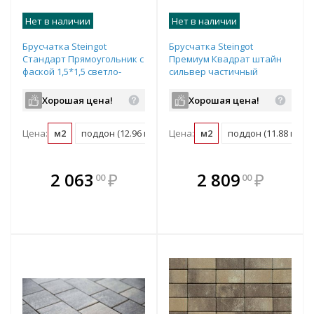
Нет в наличии
Нет в наличии
Брусчатка Steingot
Брусчатка Steingot
Стандарт Прямоугольник с
Премиум Квадрат штайн
фаской 1,5*1,5 светло-
сильвер частичный
серый частичный прокрас
прокрас 100х100х60 мм
200х100х60 мм
Хорошая цена!
Хорошая цена!
Цена:
м2
поддон (12.96 м2)
Цена:
м2
поддон (11.88 м2)
В комплекте
В комплекте
2 063
₽
2 809
₽
00
00
е!
всегда выгоднее!
всегда выгоднее!
в
т
Подобрать комплект
Подобрать комплект