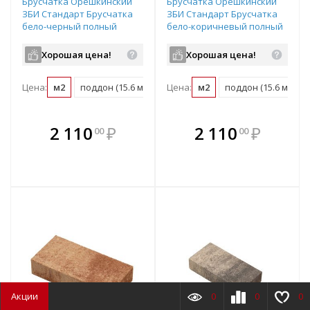
Брусчатка Орешкинский
Брусчатка Орешкинский
ЗБИ Стандарт Брусчатка
ЗБИ Стандарт Брусчатка
бело-черный полный
бело-коричневый полный
прокрас 200х100х60 мм
прокрас 200х100х60 мм
Хорошая цена!
Хорошая цена!
Цена:
м2
поддон (15.6 м2)
Цена:
м2
поддон (15.6 м2)
В комплекте
В комплекте
2 110
₽
2 110
₽
00
00
е!
всегда выгоднее!
всегда выгоднее!
в
т
Подобрать комплект
Подобрать комплект
Акции
0
0
0