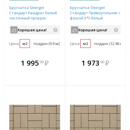
Брусчатка Steingot
Брусчатка Steingot
Стандарт Квадрат белый
Стандарт Прямоугольник с
частичный прокрас
фаской 5*5 белый
100х100х80 мм
частичный прокрас
200х100х60 мм
Хорошая цена!
Хорошая цена!
Цена:
м2
поддон (9.9 м2)
Цена:
м2
поддон (12.96 м2)
В комплекте
В комплекте
1 995
₽
1 973
₽
00
00
е!
всегда выгоднее!
всегда выгоднее!
в
т
Подобрать комплект
Подобрать комплект