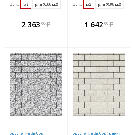
Цена:
м2
ряд (0.99 м2)
поддон (11.88 м2)
Цена:
м2
ряд (0.99 м2)
под
В комплекте
В комплекте
2 363
₽
1 642
₽
00
00
е!
всегда выгоднее!
всегда выгоднее!
в
т
Подобрать комплект
Подобрать комплект
Брусчатка Выбор
Брусчатка Выбор Гранит