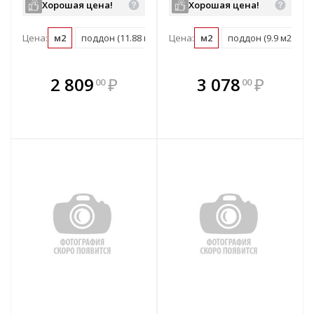
Хорошая цена!
Хорошая цена!
Цена:
м2
поддон (11.88 м2)
Цена:
м2
поддон (9.9 м2)
В комплекте
В комплекте
2 809
₽
3 078
₽
00
00
е!
всегда выгоднее!
всегда выгоднее!
в
т
Подобрать комплект
Подобрать комплект