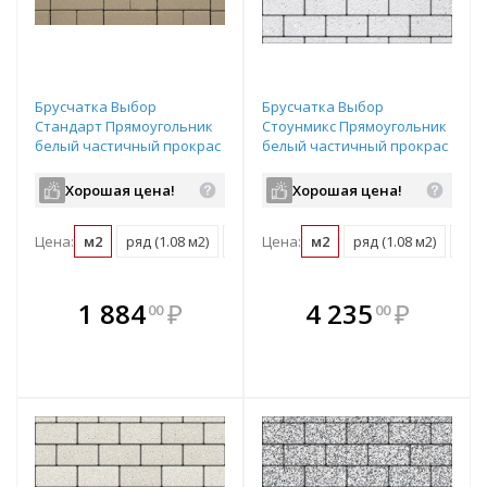
Брусчатка Выбор
Брусчатка Выбор
Стандарт Прямоугольник
Стоунмикс Прямоугольник
белый частичный прокрас
белый частичный прокрас
200х100х80 мм
200х100х80 мм
Хорошая цена!
Хорошая цена!
Цена:
м2
ряд (1.08 м2)
поддон (10.8 м2)
Цена:
м2
ряд (1.08 м2)
под
В комплекте
В комплекте
1 884
₽
4 235
₽
00
00
е!
всегда выгоднее!
всегда выгоднее!
в
т
Подобрать комплект
Подобрать комплект