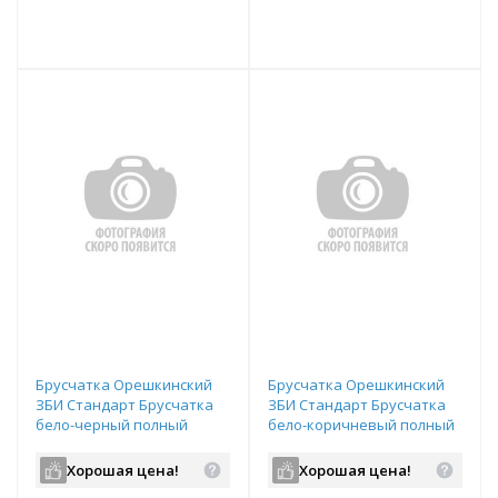
т
Подобрать комплект
Подобрать комплект
Брусчатка Орешкинский
Брусчатка Орешкинский
ЗБИ Стандарт Брусчатка
ЗБИ Стандарт Брусчатка
бело-черный полный
бело-коричневый полный
прокрас 80х80х60 мм
прокрас 80х80х60 мм
Хорошая цена!
Хорошая цена!