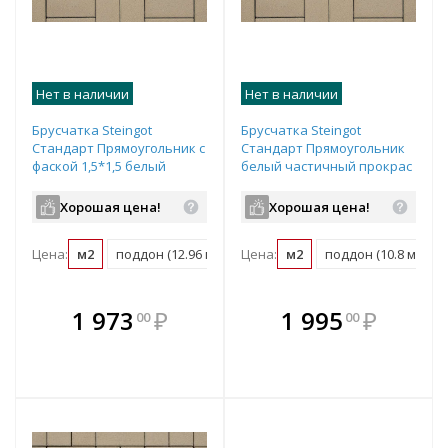
Нет в наличии
Нет в наличии
Брусчатка Steingot
Брусчатка Steingot
Стандарт Прямоугольник с
Стандарт Прямоугольник
фаской 1,5*1,5 белый
белый частичный прокрас
частичный прокрас
200х100х80 мм
200х100х60 мм
Хорошая цена!
Хорошая цена!
Цена:
м2
поддон (12.96 м2)
Цена:
м2
поддон (10.8 м2)
В комплекте
В комплекте
1 973
₽
1 995
₽
00
00
е!
всегда выгоднее!
всегда выгоднее!
в
т
Подобрать комплект
Подобрать комплект