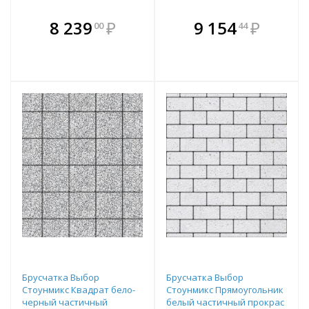
В комплекте
В комплекте
8 239
₽
9 154
₽
00
44
е!
всегда выгоднее!
всегда выгоднее!
в
т
Подобрать комплект
Подобрать комплект
Брусчатка Выбор
Брусчатка Выбор
Стоунмикс Квадрат бело-
Стоунмикс Прямоугольник
черный частичный
белый частичный прокрас