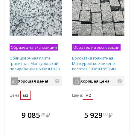
Образец на экспозиции
Образец на экспозиции
Облицовочная плита
Брусчатка гранитная
гранитная Мансуровский
Мансуровское пилено-
полированная 600х300х20
колотая 100х100х50 мм
мм
Хорошая цена!
Хорошая цена!
Цена:
м2
Цена:
м2
В комплекте
В комплекте
9 085
₽
5 929
₽
20
00
е!
всегда выгоднее!
всегда выгоднее!
в
т
Подобрать комплект
Подобрать комплект