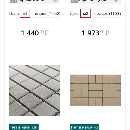
Цена:
м2
поддон (14 м2)
Цена:
м2
поддон (11.88 м2)
В комплекте
В комплекте
1 440
₽
1 973
₽
00
00
е!
всегда выгоднее!
всегда выгоднее!
в
т
Подобрать комплект
Подобрать комплект
Нет в наличии
Нет в наличии