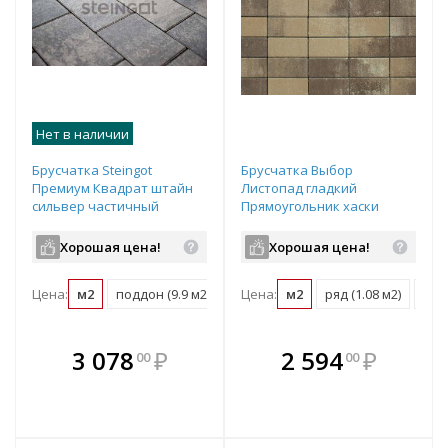
Нет в наличии
Брусчатка Steingot
Брусчатка Выбор
Премиум Квадрат штайн
Листопад гладкий
сильвер частичный
Прямоугольник хаски
прокрас 100х100х80 мм
частичный прокрас
200х100х60 мм
Хорошая цена!
Хорошая цена!
Цена:
м2
поддон (9.9 м2)
Цена:
м2
ряд (1.08 м2)
под
В комплекте
В комплекте
3 078
₽
2 594
₽
00
00
е!
всегда выгоднее!
всегда выгоднее!
в
т
Подобрать комплект
Подобрать комплект