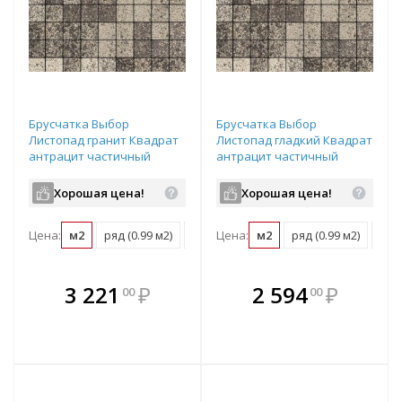
Брусчатка Выбор
Брусчатка Выбор
Листопад гранит Квадрат
Листопад гладкий Квадрат
антрацит частичный
антрацит частичный
прокрас 100х100х60 мм
прокрас 100х100х60 мм
Хорошая цена!
Хорошая цена!
Цена:
м2
ряд (0.99 м2)
поддон (11.88 м2)
Цена:
м2
ряд (0.99 м2)
под
В комплекте
В комплекте
3 221
₽
2 594
₽
00
00
е!
всегда выгоднее!
всегда выгоднее!
в
т
Подобрать комплект
Подобрать комплект