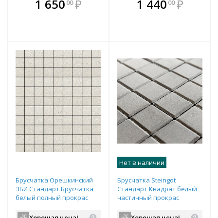
В комплекте
В комплекте
1 650
₽
1 440
₽
00
00
е!
всегда выгоднее!
всегда выгоднее!
в
т
Подобрать комплект
Подобрать комплект
Нет в наличии
Брусчатка Орешкинский
Брусчатка Steingot
ЗБИ Стандарт Брусчатка
Стандарт Квадрат белый
белый полный прокрас
частичный прокрас
80х80х60 мм
100х100х60 мм
Хорошая цена!
Хорошая цена!