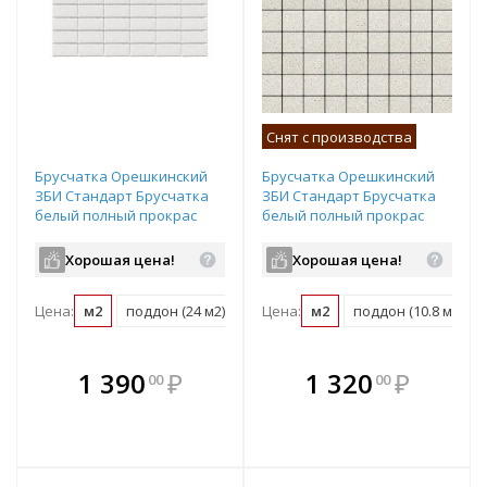
Снят с производства
Брусчатка Орешкинский
Брусчатка Орешкинский
ЗБИ Стандарт Брусчатка
ЗБИ Стандарт Брусчатка
белый полный прокрас
белый полный прокрас
200х100х40 мм
100х100х80 мм
Хорошая цена!
Хорошая цена!
Цена:
м2
поддон (24 м2)
Цена:
м2
поддон (10.8 м2)
В комплекте
В комплекте
1 390
₽
1 320
₽
00
00
е!
всегда выгоднее!
всегда выгоднее!
в
т
Подобрать комплект
Подобрать комплект