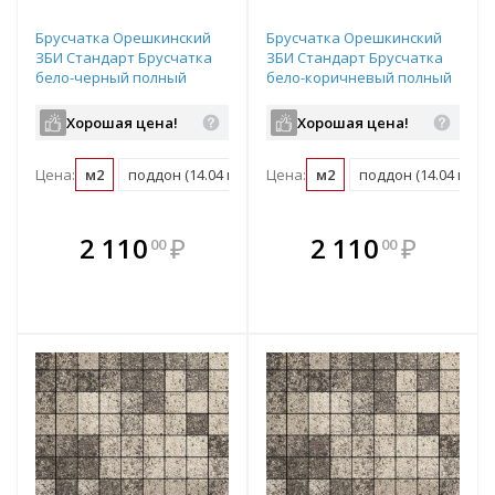
Брусчатка Орешкинский
Брусчатка Орешкинский
ЗБИ Стандарт Брусчатка
ЗБИ Стандарт Брусчатка
бело-черный полный
бело-коричневый полный
прокрас 100х100х60 мм
прокрас 100х100х60 мм
Хорошая цена!
Хорошая цена!
Цена:
м2
поддон (14.04 м2)
Цена:
м2
поддон (14.04 м2)
В комплекте
В комплекте
2 110
₽
2 110
₽
00
00
е!
всегда выгоднее!
всегда выгоднее!
в
т
Подобрать комплект
Подобрать комплект