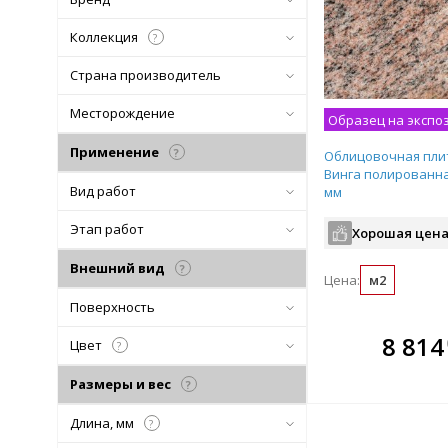
Коллекция
?
Страна производитель
Месторождение
Образец на экспо
Применение
?
Облицовочная пли
Винга полированна
Вид работ
мм
Этап работ
Хорошая цена
Внешний вид
?
Цена:
м2
Поверхность
В комплекте
8 814
Цвет
?
всегда выгоднее!
Размеры и вес
?
Подобрать комплект
Длина, мм
?