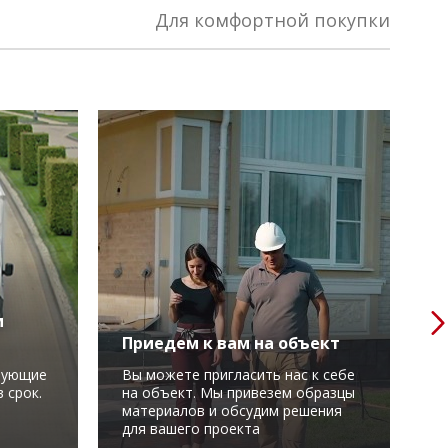
Для комфортной покупки
м
Приедем к вам на объект
Р
вующие
Вы можете пригласить нас к себе
М
 срок.
на объект. Мы привезем образцы
в
материалов и обсудим решения
у
для вашего проекта
С