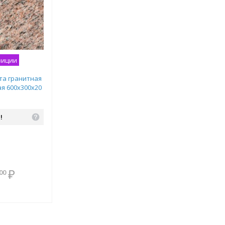
зиции
та гранитная
я 600х300х20
!
В комплекте
₽
00
всегда выгоднее!
Подобрать комплект