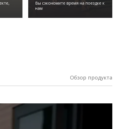
екте,
Вы сэкономите время на поездке к
м
нам
в
Обзор продукта