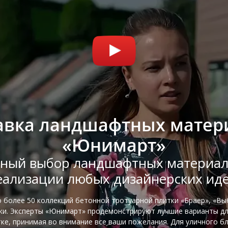
авка ландшафтных матер
«Юнимарт»
ный выбор ландшафтных материал
еализации любых дизайнерских иде
о более 50 коллекций бетонной тротуарной плитки «Браер», «Вы
тки. Эксперты «Юнимарт» продемонстрируют лучшие варианты д
ке, принимая во внимание все ваши пожелания. Для уличного б