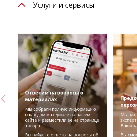
Услуги и сервисы
Ответим на вопросы о
Предо
материалах
персо
Мы собрали полную информацию
о каждом материале на нашем
Мы зак
сайте и разместили ее на странице
эксперт
товара
Ваши з
Вы найдете ответы на вопросы об
Вы смо