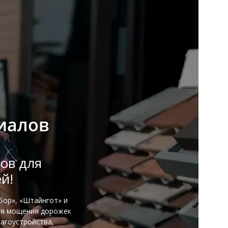
иалов
ов для
й!
бор», «Штайнгот» и
ля мощения дорожек
лагоустройства,