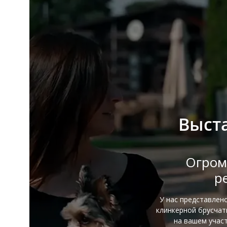
Выст
Огром
р
У нас представлен
клинкерной брусча
на вашем участ