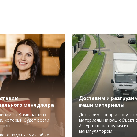
ставим
Доставим и разгрузи
нального менеджера
ваши материалы
репим за Вами нашего
Доставим товар и сопутст
а, который будет вести
материалы на ваш объект в
аказы
Аккуратно разгрузим их
манипулятором
жете задать ему любые