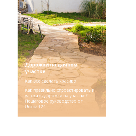
Дорожки на дачном
участке
Как все сделать красиво
Как правильно спроектировать и
уложить дорожки на участке?
Пошаговое руководство от
Unimart24.