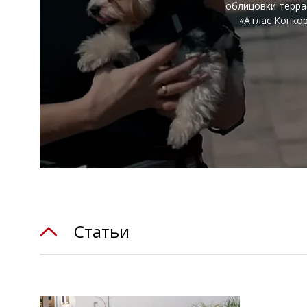
облицовки терра
«Атлас Конкор
Статьи