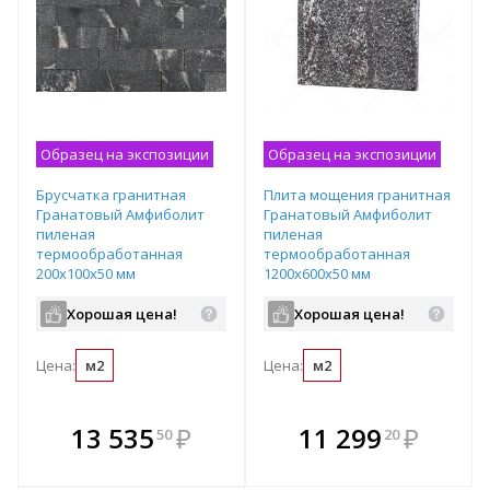
Образец на экспозиции
Образец на экспозиции
Брусчатка гранитная
Плита мощения гранитная
Гранатовый Амфиболит
Гранатовый Амфиболит
пиленая
пиленая
термообработанная
термообработанная
200х100х50 мм
1200х600х50 мм
Хорошая цена!
Хорошая цена!
Цена:
м2
Цена:
м2
В комплекте
В комплекте
13 535
₽
11 299
₽
50
20
е!
всегда выгоднее!
всегда выгоднее!
в