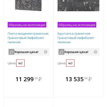
Образец на экспозиции
Образец на экспозиции
Плита мощения гранитная
Брусчатка гранитная
Гранатовый Амфиболит
Гранатовый Амфиболит
пиленая
пиленая
термообработанная
термообработанная
1200х600х50 мм
200х100х50 мм
Хорошая цена!
Хорошая цена!
Цена:
м2
Цена:
м2
В комплекте
В комплекте
11 299
₽
13 535
₽
20
50
е!
всегда выгоднее!
всегда выгоднее!
в
т
Подобрать комплект
Подобрать комплект