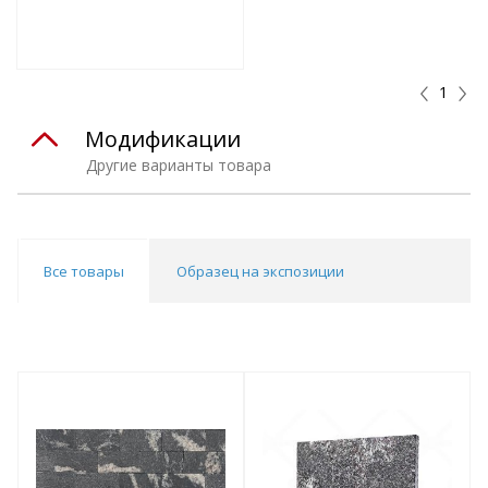
е!
всегда выгоднее!
т
Подобрать комплект
1
Модификации
Другие варианты товара
Все товары
Образец на экспозиции