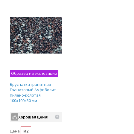
т
Подобрать комплект
Подобрать комплект
Образец на экспозиции
Брусчатка гранитная
Гранатовый Амфиболит
пилено-колотая
100х100х50 мм
Хорошая цена!
Цена:
м2