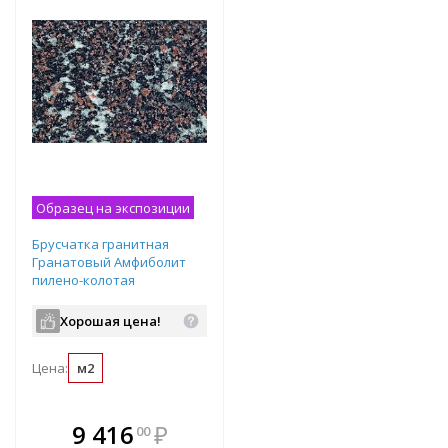
Образец на экспозиции
Брусчатка гранитная
Гранатовый Амфиболит
пилено-колотая
100х100х50 мм
Хорошая цена!
Цена:
м2
В комплекте
9 416
₽
00