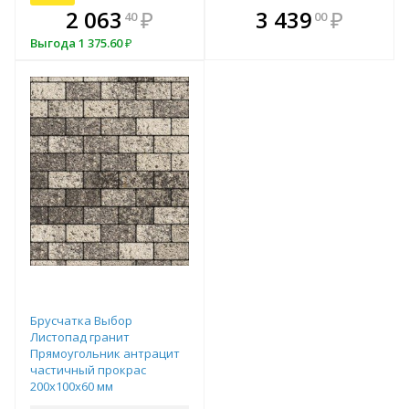
В комплекте
В комплекте
2 063
₽
3 439
₽
40
00
е!
всегда выгоднее!
всегда выгоднее!
в
Выгода
1 375.60
₽
т
Подобрать комплект
Подобрать комплект
Брусчатка Выбор
Листопад гранит
Прямоугольник антрацит
частичный прокрас
200х100х60 мм