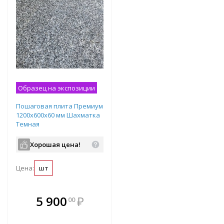
Образец на экспозиции
Пошаговая плита Премиум
1200х600х60 мм Шахматка
Темная
Хорошая цена!
Цена:
шт
В комплекте
5 900
₽
00
е!
всегда выгоднее!