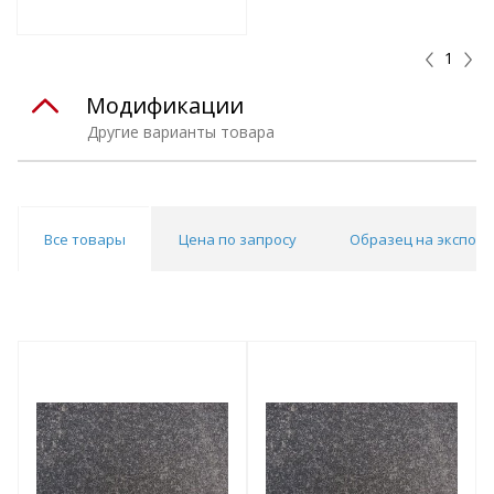
т
Подобрать комплект
1
Модификации
Другие варианты товара
Все товары
Цена по запросу
Образец на экспоз