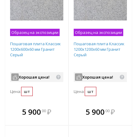
Образец на экспозиции
Образец на экспозиции
Пошаговая плита Классик
Пошаговая плита Классик
1200х600х60 мм Гранит
1200х1200х60 мм Гранит
Серый
Серый
Хорошая цена!
Хорошая цена!
Цена:
шт
Цена:
шт
В комплекте
В комплекте
5 900
₽
5 900
₽
00
00
е!
всегда выгоднее!
всегда выгоднее!
в
т
Подобрать комплект
Подобрать комплект