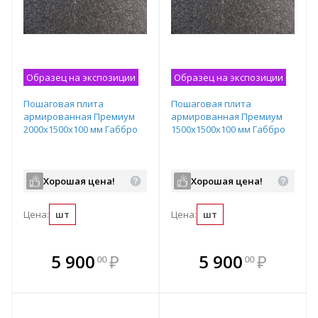
Образец на экспозиции
Образец на экспозиции
Пошаговая плита
Пошаговая плита
армированная Премиум
армированная Премиум
2000х1500х100 мм Габбро
1500х1500х100 мм Габбро
Хорошая цена!
Хорошая цена!
Цена:
шт
Цена:
шт
В комплекте
В комплекте
5 900
₽
5 900
₽
00
00
е!
всегда выгоднее!
всегда выгоднее!
в
т
Подобрать комплект
Подобрать комплект