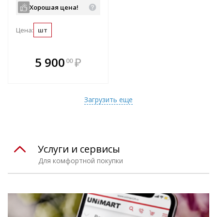
Хорошая цена!
Цена:
шт
В комплекте
5 900
₽
00
е!
всегда выгоднее!
т
Подобрать комплект
Загрузить еще
Услуги и сервисы
Для комфортной покупки