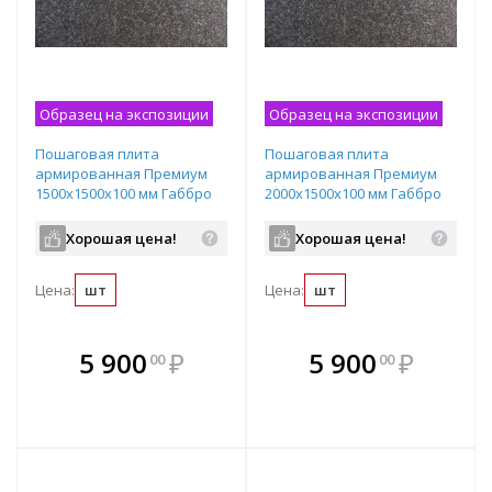
Образец на экспозиции
Образец на экспозиции
Пошаговая плита
Пошаговая плита
армированная Премиум
армированная Премиум
1500х1500х100 мм Габбро
2000х1500х100 мм Габбро
Хорошая цена!
Хорошая цена!
Цена:
шт
Цена:
шт
В комплекте
В комплекте
5 900
₽
5 900
₽
00
00
е!
всегда выгоднее!
всегда выгоднее!
в
т
Подобрать комплект
Подобрать комплект