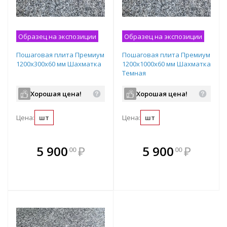
Образец на экспозиции
Образец на экспозиции
Пошаговая плита Премиум
Пошаговая плита Премиум
1200х300х60 мм Шахматка
1200х1000х60 мм Шахматка
Темная
Хорошая цена!
Хорошая цена!
Цена:
шт
Цена:
шт
В комплекте
В комплекте
5 900
₽
5 900
₽
00
00
е!
всегда выгоднее!
всегда выгоднее!
в
т
Подобрать комплект
Подобрать комплект