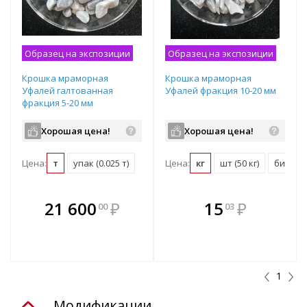
Образец на экспозиции
Образец на экспозиции
Крошка мраморная
Крошка мраморная
Уфалей галтованная
Уфалей фракция 10-20 мм
фракция 5-20 мм
Хорошая цена!
Хорошая цена!
Цена:
т
упак (0.025 т)
Цена:
кг
шт (50 кг)
биг-бэг 
В комплекте
В комплекте
21 600
₽
15
₽
00
03
е!
всегда выгоднее!
всегда выгоднее!
в
т
Подобрать комплект
Подобрать комплект
1
Модификации