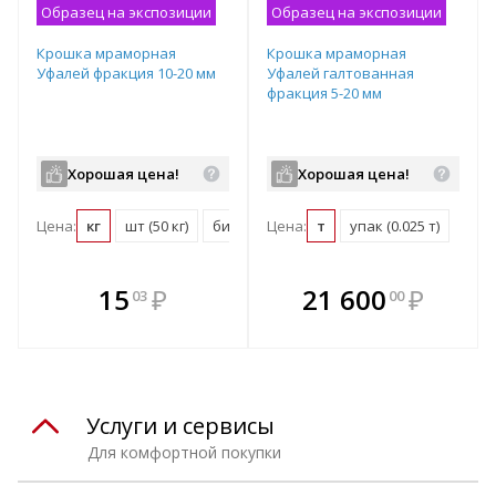
Образец на экспозиции
Образец на экспозиции
Крошка мраморная
Крошка мраморная
Уфалей фракция 10-20 мм
Уфалей галтованная
фракция 5-20 мм
Хорошая цена!
Хорошая цена!
Цена:
кг
шт (50 кг)
биг-бэг (1000 кг)
Цена:
т
упак (0.025 т)
В комплекте
В комплекте
15
₽
21 600
₽
03
00
е!
всегда выгоднее!
всегда выгоднее!
в
т
Подобрать комплект
Подобрать комплект
Услуги и сервисы
Для комфортной покупки