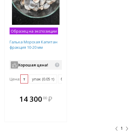
Образец на экспозиции
Галька Морская Капитан
фракция 10-20 мм
Хорошая цена!
Цена:
т
упак (0.05 т)
биг-бэг (1.5 т)
В комплекте
14 300
₽
00
е!
всегда выгоднее!
т
Подобрать комплект
1