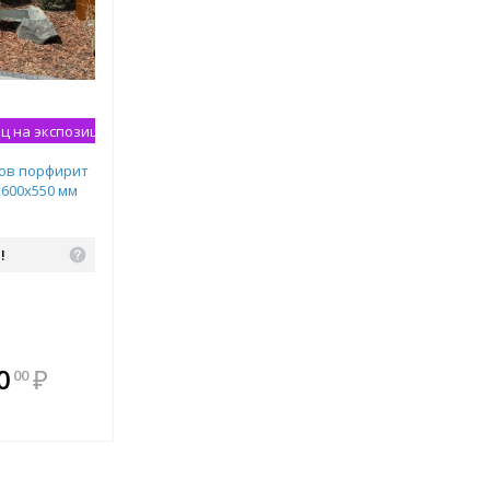
ц на экспозиции
нов порфирит
х600х550 мм
!
В комплекте
0
₽
00
всегда выгоднее!
Подобрать комплект