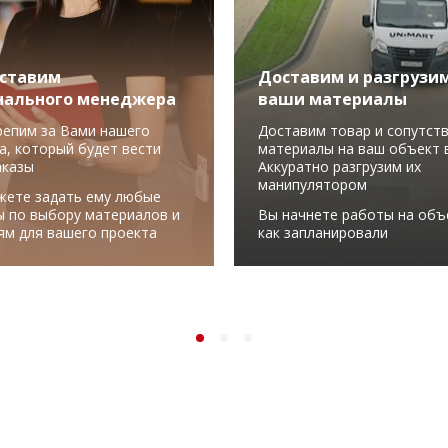
ставим
Доставим и разгрузи
нального менеджера
ваши материалы
репим за Вами нашего
Доставим товар и сопутст
а, который будет вести
материалы на ваш объект в
аказы
Аккуратно разгрузим их
манипулятором
жете задать ему любые
ы по выбору материалов и
Вы начнете работы на объ
ям для вашего проекта
как запланировали