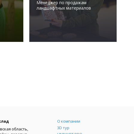
Менеджер по продажам
ландшафтных материалов
Меню
клад
О компании
3D тур
вская область,