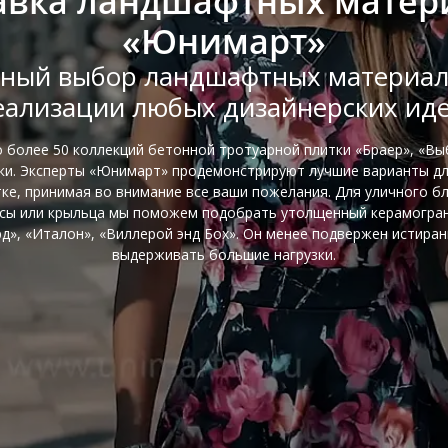
авка ландшафтных матер
«Юнимарт»
ный выбор ландшафтных материал
еализации любых дизайнерских иде
о более 50 коллекций бетонной тротуарной плитки «Браер», «Вы
тки. Эксперты «Юнимарт» продемонстрируют лучшие варианты д
ке, принимая во внимание все ваши пожелания. Для уличного б
сы или крыльца мы поможем подобрать утолщенный керамогра
д», «Италон», «Виллерой энд Бох». Он менее подвержен истира
выдерживать большие нагрузки.
⠀