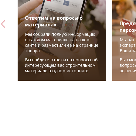
Ответим на вопросы о
Предо
материалах
персо
Мы собрали полную информацию
о каждом материале на нашем
Мы зак
сайте и разместили ее на странице
эксперт
товара
Ваши з
Вы найдете ответы на вопросы об
Вы смо
интересующем вас строительном
вопрос
материале в одном источнике
решени