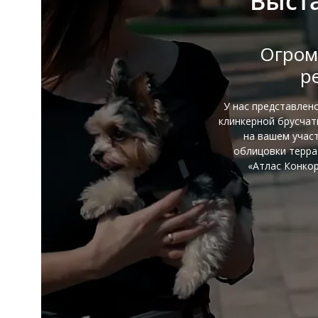
Выст
Огром
р
У нас представлен
клинкерной брусча
на вашем участ
облицовки терра
«Атлас Конкор