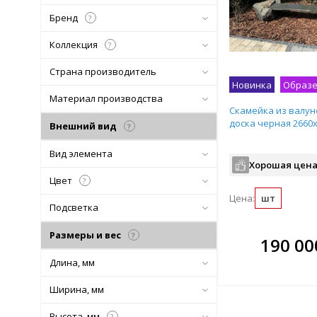
Бренд
?
Коллекция
?
Страна производитель
Новинка
Образе
Материал производства
Скамейка из валу
доска черная 2660
Внешний вид
?
Вид элемента
Хорошая цена
Цвет
?
Цена:
шт
Подсветка
Размеры и вес
?
В комплекте
190 00
всегда выгоднее!
Длина, мм
Подобрать комплект
Ширина, мм
Высота, мм
?