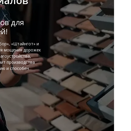
иалов
ов для
й!
бор», «Штайнгот» и
ля мощения дорожек
лагоустройства,
нит производства
нию и способен