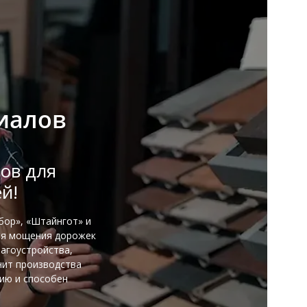
иалов
ов для
й!
бор», «Штайнгот» и
ля мощения дорожек
лагоустройства,
нит производства
нию и способен