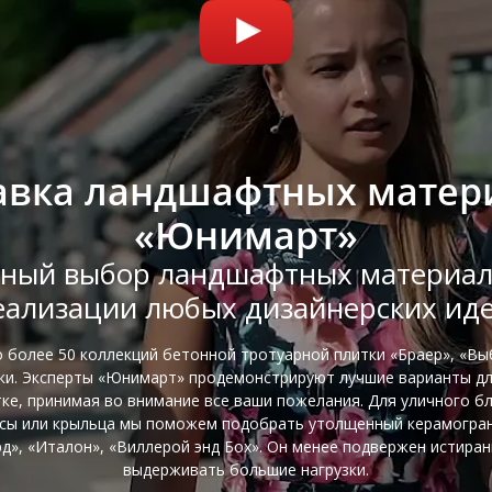
авка ландшафтных матер
«Юнимарт»
ный выбор ландшафтных материал
еализации любых дизайнерских иде
о более 50 коллекций бетонной тротуарной плитки «Браер», «Вы
тки. Эксперты «Юнимарт» продемонстрируют лучшие варианты д
ке, принимая во внимание все ваши пожелания. Для уличного б
сы или крыльца мы поможем подобрать утолщенный керамогра
д», «Италон», «Виллерой энд Бох». Он менее подвержен истира
выдерживать большие нагрузки.