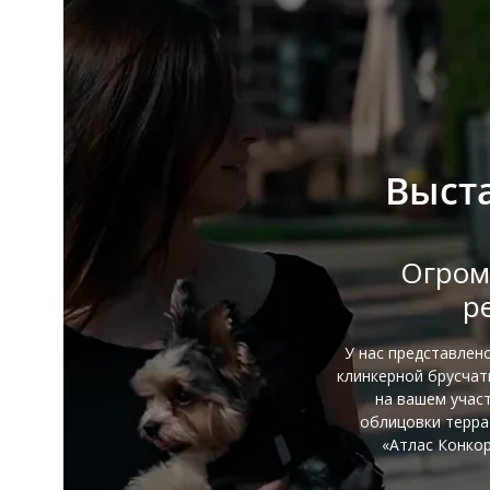
Выст
Огром
р
У нас представлен
клинкерной брусча
на вашем участ
облицовки терра
«Атлас Конкор