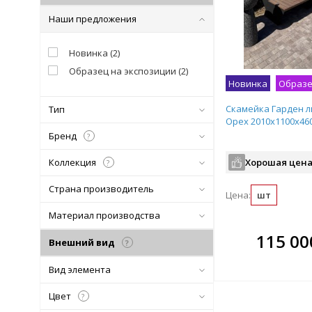
Наши предложения
Новинка
(
2
)
Образец на экспозиции
(
2
)
Новинка
Образе
Скамейка Гарден 
Тип
Орех 2010х1100х460
Бренд
?
Коллекция
Хорошая цена
?
Страна производитель
Цена:
шт
Материал производства
В комплекте
В ко
115 00
Внешний вид
?
всегда выгоднее!
всегда 
Вид элемента
Подобрать комплект
Подобрат
Цвет
?