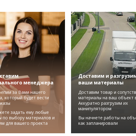
ставим
Доставим и разгрузи
нального менеджера
ваши материалы
репим за Вами нашего
Доставим товар и сопутст
а, который будет вести
материалы на ваш объект в
аказы
Аккуратно разгрузим их
манипулятором
жете задать ему любые
ы по выбору материалов и
Вы начнете работы на объ
ям для вашего проекта
как запланировали