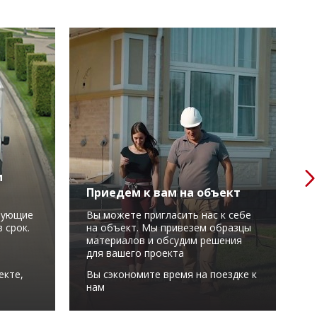
м
Приедем к вам на объект
Р
вующие
Вы можете пригласить нас к себе
М
 срок.
на объект. Мы привезем образцы
в
материалов и обсудим решения
у
для вашего проекта
С
екте,
Вы сэкономите время на поездке к
м
нам
в