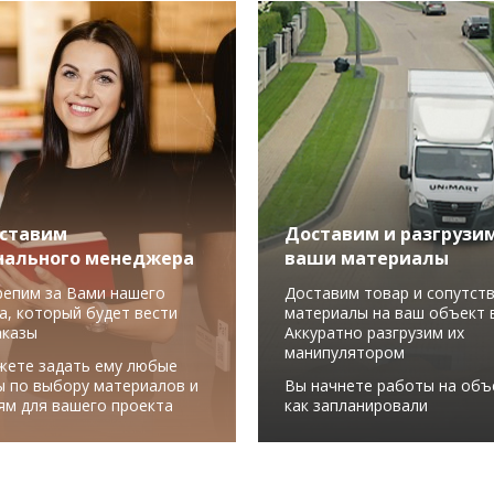
ставим
Доставим и разгрузи
нального менеджера
ваши материалы
репим за Вами нашего
Доставим товар и сопутст
а, который будет вести
материалы на ваш объект в
аказы
Аккуратно разгрузим их
манипулятором
жете задать ему любые
ы по выбору материалов и
Вы начнете работы на объ
ям для вашего проекта
как запланировали