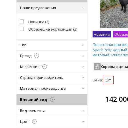
Наши предложения
Новинка
(
2
)
Образец на экспозиции
(
2
)
Новинка
Образе
Полигональная фиг
Тип
Spark Рекс черный
матовый 1200х270х
Бренд
?
Коллекция
Хорошая цена
?
Страна производитель
Цена:
шт
Материал производства
В комплекте
В ко
142 00
Внешний вид
?
всегда выгоднее!
всегда 
Вид элемента
Подобрать комплект
Подобрат
Цвет
?