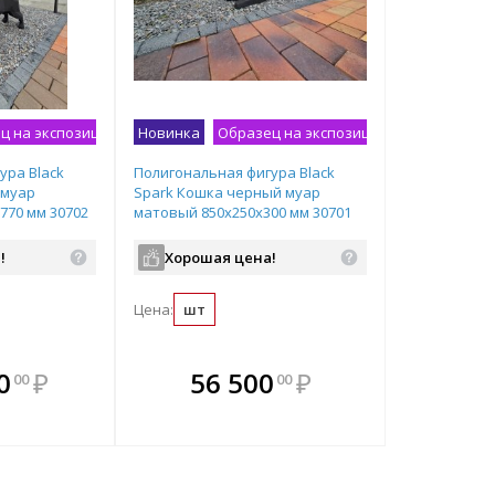
ц на экспозиции
Новинка
Образец на экспозиции
ура Black
Полигональная фигура Black
 муар
Spark Кошка черный муар
770 мм 30702
матовый 850х250х300 мм 30701
!
Хорошая цена!
Цена:
шт
мплекте
В комплекте
В ком
0
₽
56 500
₽
00
00
выгоднее!
всегда выгоднее!
всегда в
ь комплект
Подобрать комплект
Подобрать