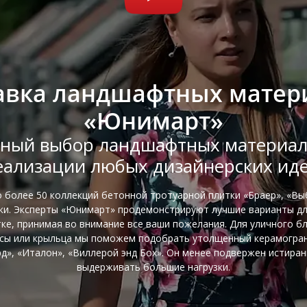
авка ландшафтных матер
«Юнимарт»
ный выбор ландшафтных материал
еализации любых дизайнерских иде
о более 50 коллекций бетонной тротуарной плитки «Браер», «Вы
тки. Эксперты «Юнимарт» продемонстрируют лучшие варианты д
ке, принимая во внимание все ваши пожелания. Для уличного б
сы или крыльца мы поможем подобрать утолщенный керамогра
д», «Италон», «Виллерой энд Бох». Он менее подвержен истира
выдерживать большие нагрузки.
⠀