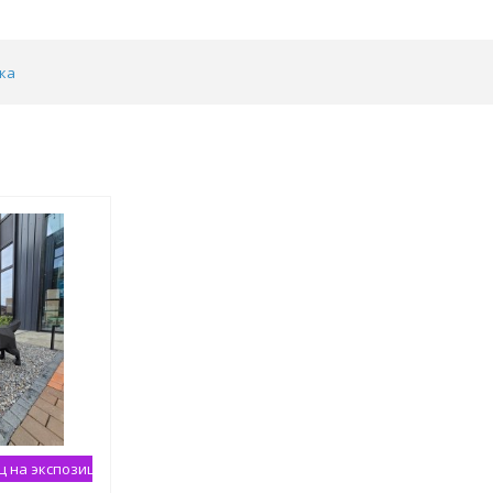
ка
 на экспозиции