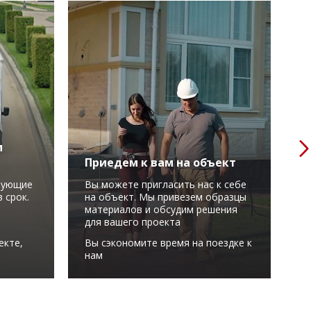
м
Приедем к вам на объект
Р
вующие
Вы можете пригласить нас к себе
М
 срок.
на объект. Мы привезем образцы
в
материалов и обсудим решения
у
для вашего проекта
С
екте,
Вы сэкономите время на поездке к
м
нам
в