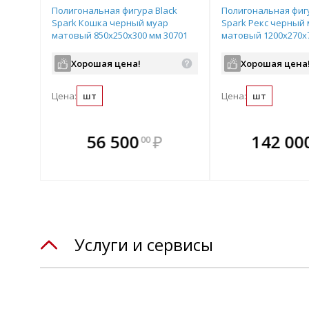
Полигональная фигура Black
Полигональная фигу
Spark Кошка черный муар
Spark Рекс черный
матовый 850х250х300 мм 30701
матовый 1200х270х7
Хорошая цена!
Хорошая цена
Цена:
шт
Цена:
шт
те
В комплекте
В комплек
56 500
₽
142 00
00
днее!
всегда выгоднее!
всегда выгод
лект
Подобрать комплект
Подобрать компл
Услуги и сервисы