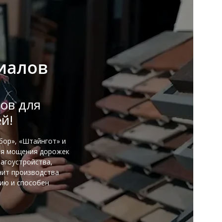
иалов
ов для
й!
бор», «Штайнгот» и
ля мощения дорожек
лагоустройства,
нит производства
нию и способен