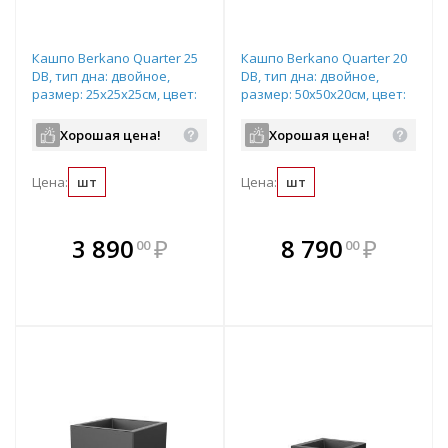
Кашпо Berkano Quarter 25
Кашпо Berkano Quarter 20
DB, тип дна: двойное,
DB, тип дна: двойное,
размер: 25x25x25см, цвет:
размер: 50x50x20см, цвет:
Olive Green, арт.220_047_23
Olive Green, арт.220_046_23
Хорошая цена!
Хорошая цена!
Цена:
шт
Цена:
шт
В комплекте
В комплекте
3 890
₽
8 790
₽
00
00
е!
всегда выгоднее!
всегда выгоднее!
в
т
Подобрать комплект
Подобрать комплект