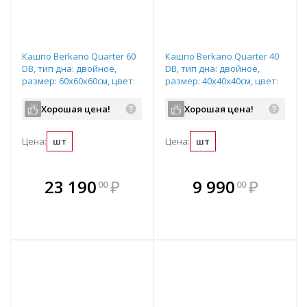
Кашпо Berkano Quarter 60
Кашпо Berkano Quarter 40
DB, тип дна: двойное,
DB, тип дна: двойное,
размер: 60x60x60см, цвет:
размер: 40x40x40см, цвет:
Brown, арт.220_051_36
Brown, арт.220_049_36
Хорошая цена!
Хорошая цена!
Цена:
шт
Цена:
шт
В комплекте
В комплекте
23 190
₽
9 990
₽
00
00
е!
всегда выгоднее!
всегда выгоднее!
в
т
Подобрать комплект
Подобрать комплект