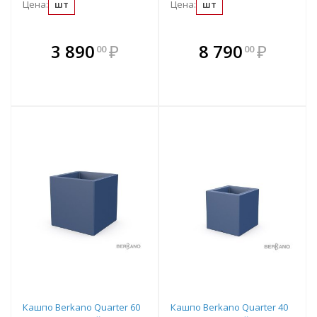
Цена:
шт
Цена:
шт
В комплекте
В комплекте
3 890
₽
8 790
₽
00
00
е!
всегда выгоднее!
всегда выгоднее!
в
т
Подобрать комплект
Подобрать комплект
Кашпо Berkano Quarter 60
Кашпо Berkano Quarter 40