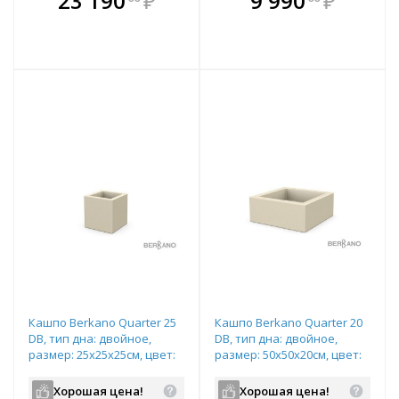
23 190
₽
9 990
₽
е!
всегда выгоднее!
всегда выгоднее!
в
т
Подобрать комплект
Подобрать комплект
Кашпо Berkano Quarter 25
Кашпо Berkano Quarter 20
DB, тип дна: двойное,
DB, тип дна: двойное,
размер: 25x25x25см, цвет:
размер: 50x50x20см, цвет:
Bone Brown, арт.220_047_12
Bone Brown, арт.220_046_12
Хорошая цена!
Хорошая цена!