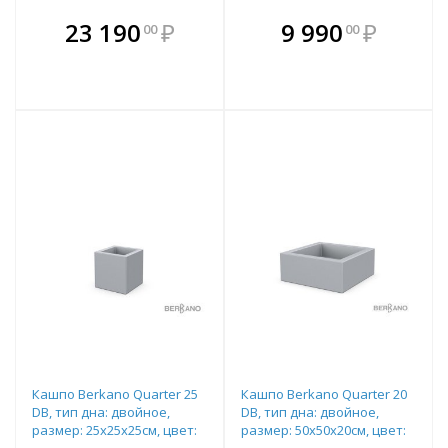
В комплекте
В комплекте
23 190
₽
9 990
₽
00
00
е!
всегда выгоднее!
всегда выгоднее!
в
т
Подобрать комплект
Подобрать комплект
Кашпо Berkano Quarter 25
Кашпо Berkano Quarter 20
DB, тип дна: двойное,
DB, тип дна: двойное,
размер: 25x25x25см, цвет:
размер: 50x50x20см, цвет: