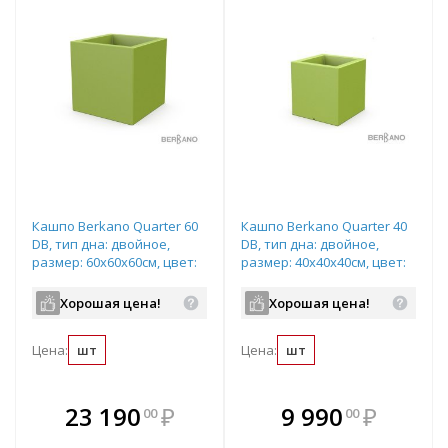
Кашпо Berkano Quarter 60
Кашпо Berkano Quarter 40
DB, тип дна: двойное,
DB, тип дна: двойное,
размер: 60x60x60см, цвет:
размер: 40x40x40см, цвет:
Spring Green,
Spring Green,
арт.220_051_16
арт.220_049_16
Хорошая цена!
Хорошая цена!
Цена:
шт
Цена:
шт
В комплекте
В комплекте
23 190
₽
9 990
₽
00
00
е!
всегда выгоднее!
всегда выгоднее!
в