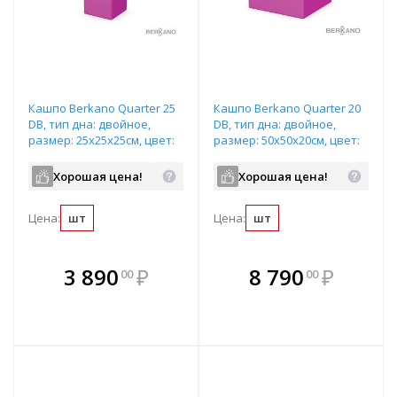
Кашпо Berkano Quarter 25
Кашпо Berkano Quarter 20
DB, тип дна: двойное,
DB, тип дна: двойное,
размер: 25x25x25см, цвет:
размер: 50x50x20см, цвет:
Royal Purple,
Royal Purple,
арт.220_047_15
арт.220_046_15
Хорошая цена!
Хорошая цена!
Цена:
шт
Цена:
шт
В комплекте
В комплекте
3 890
₽
8 790
₽
00
00
е!
всегда выгоднее!
всегда выгоднее!
в
т
Подобрать комплект
Подобрать комплект