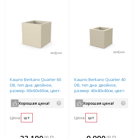
Кашпо Berkano Quarter 60
Кашпо Berkano Quarter 40
DB, тип дна: двойное,
DB, тип дна: двойное,
размер: 60x60x60см, цвет:
размер: 40x40x40см, цвет:
Bone Brown, арт.220_051_12
Bone Brown, арт.220_049_12
Хорошая цена!
Хорошая цена!
Цена:
шт
Цена:
шт
В комплекте
В комплекте
00
00