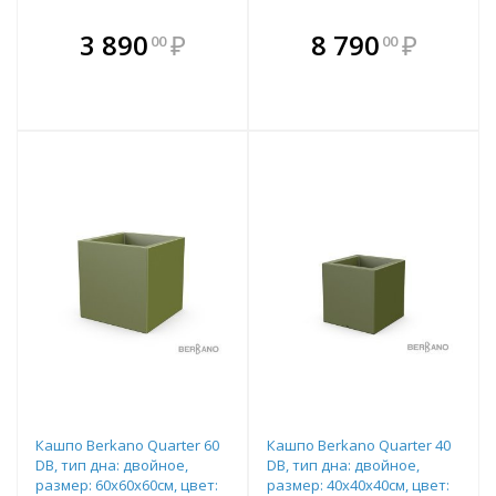
В комплекте
В комплекте
3 890
₽
8 790
₽
00
00
е!
всегда выгоднее!
всегда выгоднее!
в
т
Подобрать комплект
Подобрать комплект
Кашпо Berkano Quarter 60
Кашпо Berkano Quarter 40
DB, тип дна: двойное,
DB, тип дна: двойное,
размер: 60x60x60см, цвет:
размер: 40x40x40см, цвет: