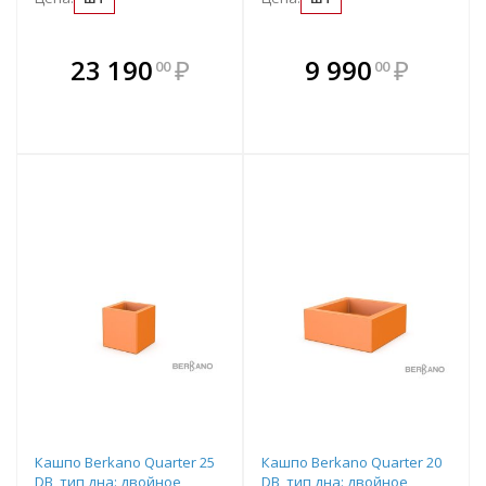
В комплекте
В комплекте
23 190
₽
9 990
₽
00
00
е!
всегда выгоднее!
всегда выгоднее!
в
т
Подобрать комплект
Подобрать комплект
Кашпо Berkano Quarter 25
Кашпо Berkano Quarter 20
DB, тип дна: двойное,
DB, тип дна: двойное,