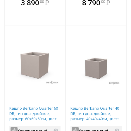
В комплекте
В комплекте
3 890
₽
8 790
₽
00
00
е!
всегда выгоднее!
всегда выгоднее!
в
т
Подобрать комплект
Подобрать комплект
Кашпо Berkano Quarter 60
Кашпо Berkano Quarter 40
DB, тип дна: двойное,
DB, тип дна: двойное,
размер: 60x60x60см, цвет:
размер: 40x40x40см, цвет:
Cappuccino, арт.220_051_13
Cappuccino, арт.220_049_13
Хорошая цена!
Хорошая цена!