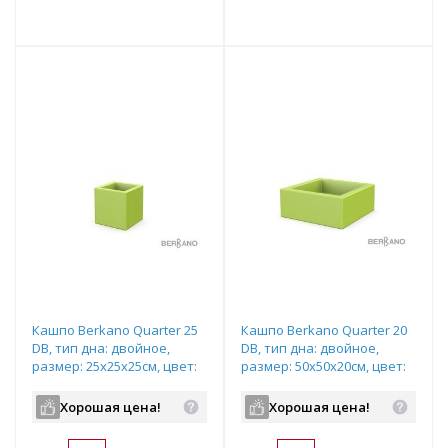
т
Подобрать комплект
Подобрать комплект
Кашпо Berkano Quarter 25
Кашпо Berkano Quarter 20
DB, тип дна: двойное,
DB, тип дна: двойное,
размер: 25x25x25см, цвет:
размер: 50x50x20см, цвет:
Spring Green,
Spring Green,
арт.220_047_16
арт.220_046_16
Хорошая цена!
Хорошая цена!