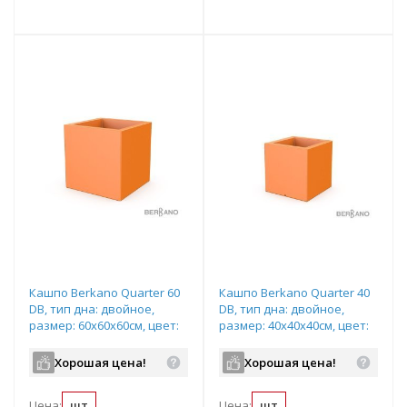
т
Подобрать комплект
Подобрать комплект
Кашпо Berkano Quarter 60
Кашпо Berkano Quarter 40
DB, тип дна: двойное,
DB, тип дна: двойное,
размер: 60x60x60см, цвет:
размер: 40x40x40см, цвет:
Orange, арт.220_051_18
Orange, арт.220_049_18
Хорошая цена!
Хорошая цена!
Цена:
шт
Цена:
шт