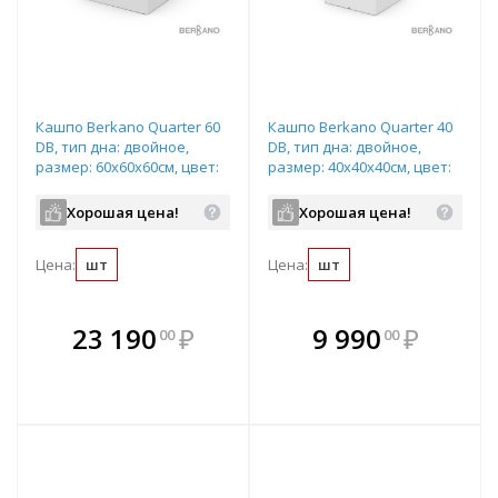
Кашпо Berkano Quarter 60
Кашпо Berkano Quarter 40
DB, тип дна: двойное,
DB, тип дна: двойное,
размер: 60x60x60см, цвет:
размер: 40x40x40см, цвет:
Snow White, арт.220_051_03
Snow White, арт.220_049_03
Хорошая цена!
Хорошая цена!
Цена:
шт
Цена:
шт
В комплекте
В комплекте
23 190
₽
9 990
₽
00
00
е!
всегда выгоднее!
всегда выгоднее!
в
т
Подобрать комплект
Подобрать комплект