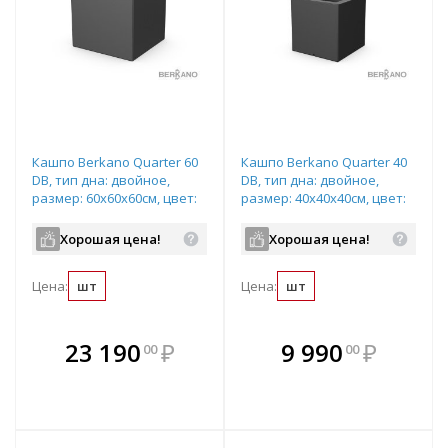
Кашпо Berkano Quarter 60
Кашпо Berkano Quarter 40
DB, тип дна: двойное,
DB, тип дна: двойное,
размер: 60x60x60см, цвет:
размер: 40x40x40см, цвет:
Coal Black, арт.220_051_00
Coal Black, арт.220_049_00
Хорошая цена!
Хорошая цена!
Цена:
шт
Цена:
шт
В комплекте
В комплекте
23 190
₽
9 990
₽
00
00
е!
всегда выгоднее!
всегда выгоднее!
в
т
Подобрать комплект
Подобрать комплект