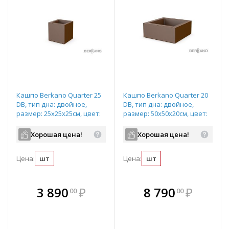
Кашпо Berkano Quarter 25
Кашпо Berkano Quarter 20
DB, тип дна: двойное,
DB, тип дна: двойное,
размер: 25x25x25см, цвет:
размер: 50x50x20см, цвет:
Brown, арт.220_047_36
Brown, арт.220_046_36
Хорошая цена!
Хорошая цена!
Цена:
шт
Цена:
шт
В комплекте
В комплекте
3 890
₽
8 790
₽
00
00
е!
всегда выгоднее!
всегда выгоднее!
в
т
Подобрать комплект
Подобрать комплект