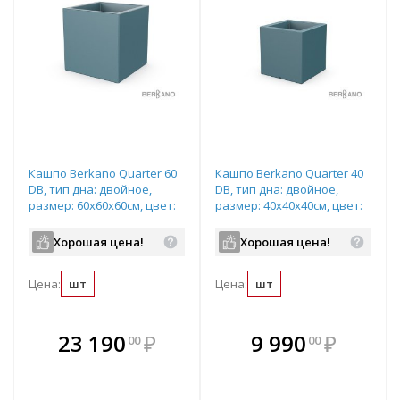
Кашпо Berkano Quarter 60
Кашпо Berkano Quarter 40
DB, тип дна: двойное,
DB, тип дна: двойное,
размер: 60x60x60см, цвет:
размер: 40x40x40см, цвет:
Blue Pine, арт.220_051_20
Blue Pine, арт.220_049_20
Хорошая цена!
Хорошая цена!
Цена:
шт
Цена:
шт
В комплекте
В комплекте
23 190
₽
9 990
₽
00
00
е!
всегда выгоднее!
всегда выгоднее!
в
т
Подобрать комплект
Подобрать комплект