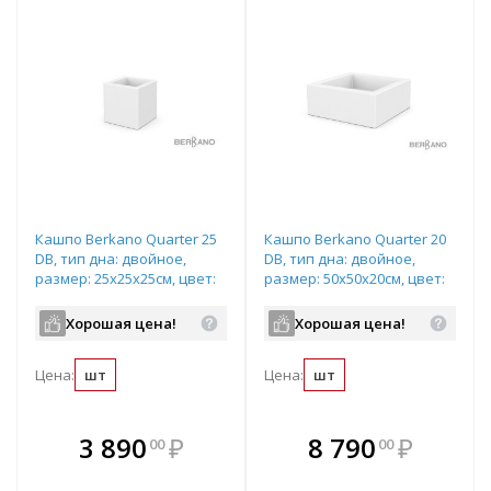
Кашпо Berkano Quarter 25
Кашпо Berkano Quarter 20
DB, тип дна: двойное,
DB, тип дна: двойное,
размер: 25x25x25см, цвет:
размер: 50x50x20см, цвет:
Snow White, арт.220_047_03
Snow White, арт.220_046_03
Хорошая цена!
Хорошая цена!
Цена:
шт
Цена:
шт
В комплекте
В комплекте
3 890
₽
8 790
₽
00
00
е!
всегда выгоднее!
всегда выгоднее!
в