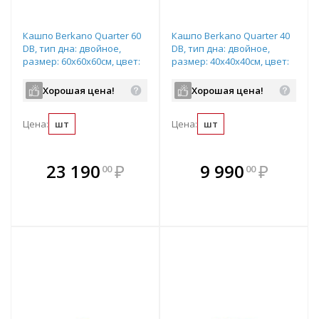
Кашпо Berkano Quarter 60
Кашпо Berkano Quarter 40
DB, тип дна: двойное,
DB, тип дна: двойное,
размер: 60x60x60см, цвет:
размер: 40x40x40см, цвет:
Deep Violet, арт.220_051_22
Deep Violet, арт.220_049_22
Хорошая цена!
Хорошая цена!
Цена:
шт
Цена:
шт
В комплекте
В комплекте
23 190
₽
9 990
₽
00
00
е!
всегда выгоднее!
всегда выгоднее!
в
т
Подобрать комплект
Подобрать комплект