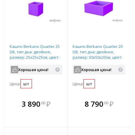
Кашпо Berkano Quarter 25
Кашпо Berkano Quarter 20
DB, тип дна: двойное,
DB, тип дна: двойное,
размер: 25x25x25см, цвет:
размер: 50x50x20см, цвет:
Deep Violet, арт.220_047_22
Deep Violet, арт.220_046_22
Хорошая цена!
Хорошая цена!
Цена:
шт
Цена:
шт
В комплекте
В комплекте
3 890
₽
8 790
₽
00
00
е!
всегда выгоднее!
всегда выгоднее!
в
т
Подобрать комплект
Подобрать комплект