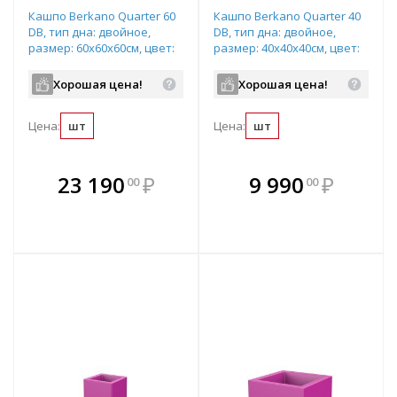
Кашпо Berkano Quarter 60
Кашпо Berkano Quarter 40
DB, тип дна: двойное,
DB, тип дна: двойное,
размер: 60x60x60см, цвет:
размер: 40x40x40см, цвет:
Royal Purple,
Royal Purple,
арт.220_051_15
арт.220_049_15
Хорошая цена!
Хорошая цена!
Цена:
шт
Цена:
шт
В комплекте
В комплекте
23 190
₽
9 990
₽
00
00
е!
всегда выгоднее!
всегда выгоднее!
в
т
Подобрать комплект
Подобрать комплект