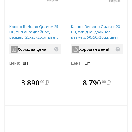
Кашпо Berkano Quarter 25
Кашпо Berkano Quarter 20
DB, тип дна: двойное,
DB, тип дна: двойное,
размер: 25x25x25см, цвет:
размер: 50x50x20см, цвет:
Wave Blue, арт.220_047_17
Wave Blue, арт.220_046_17
Хорошая цена!
Хорошая цена!
Цена:
шт
Цена:
шт
В комплекте
В комплекте
3 890
₽
8 790
₽
00
00
е!
всегда выгоднее!
всегда выгоднее!
в
т
Подобрать комплект
Подобрать комплект