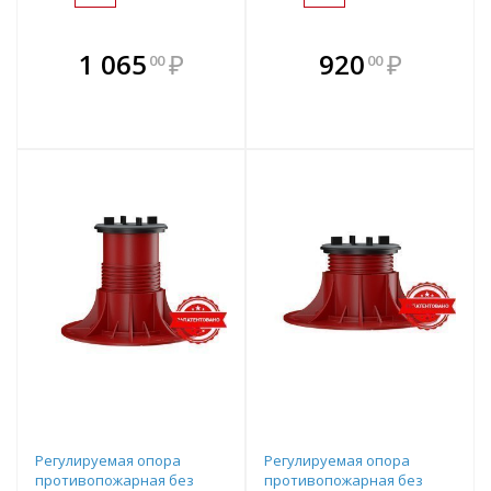
В комплекте
В комплекте
1 065
₽
920
₽
00
00
е!
всегда выгоднее!
всегда выгоднее!
в
т
Подобрать комплект
Подобрать комплект
Регулируемая опора
Регулируемая опора
противопожарная без
противопожарная без