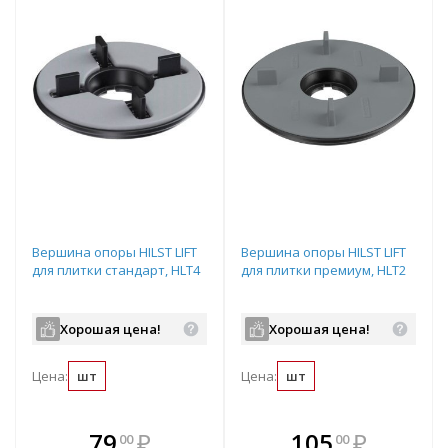
Вершина опоры HILST LIFT
Вершина опоры HILST LIFT
для плитки стандарт, HLT4
для плитки премиум, HLT2
Хорошая цена!
Хорошая цена!
Цена:
шт
Цена:
шт
В комплекте
В комплекте
79
₽
105
₽
00
00