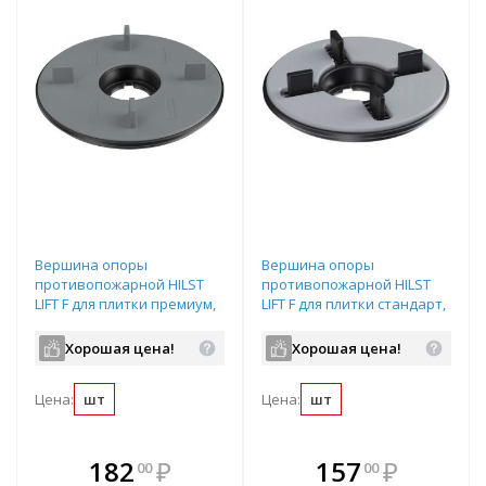
Вершина опоры
Вершина опоры
противопожарной HILST
противопожарной HILST
LIFT F для плитки премиум,
LIFT F для плитки стандарт,
HLTF2R
HLTF4R
Хорошая цена!
Хорошая цена!
Цена:
шт
Цена:
шт
В комплекте
В комплекте
182
₽
157
₽
00
00