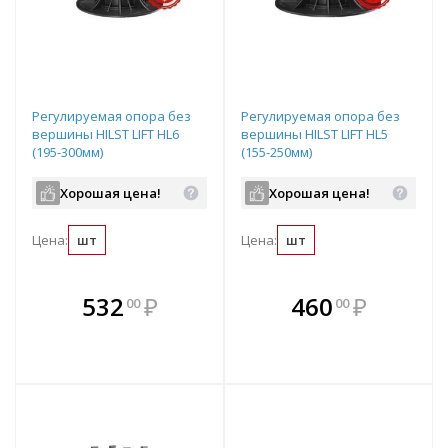
Регулируемая опора без
Регулируемая опора без
вершины HILST LIFT HL6
вершины HILST LIFT HL5
(195-300мм)
(155-250мм)
Хорошая цена!
Хорошая цена!
Цена:
шт
Цена:
шт
В комплекте
В комплекте
532
₽
460
₽
00
00
е!
всегда выгоднее!
всегда выгоднее!
в
т
Подобрать комплект
Подобрать комплект