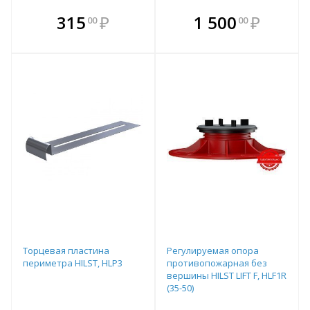
В комплекте
В комплекте
315
₽
1 500
₽
00
00
е!
всегда выгоднее!
всегда выгоднее!
в
т
Подобрать комплект
Подобрать комплект
Торцевая пластина
Регулируемая опора
периметра HILST, HLP3
противопожарная без
вершины HILST LIFT F, HLF1R
(35-50)