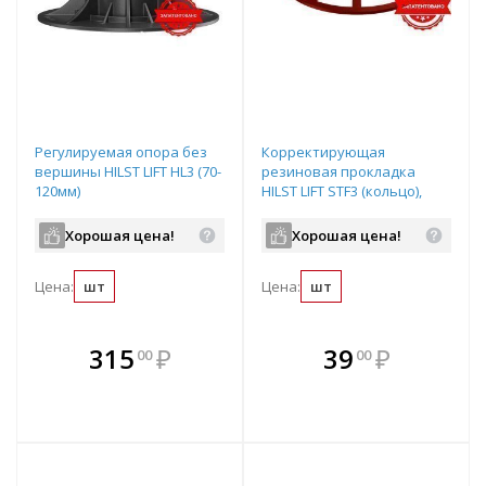
Регулируемая опора без
Корректирующая
вершины HILST LIFT HL3 (70-
резиновая прокладка
120мм)
HILST LIFT STF3 (кольцо),
3мм
Хорошая цена!
Хорошая цена!
Цена:
шт
Цена:
шт
В комплекте
В комплекте
315
₽
39
₽
00
00
е!
всегда выгоднее!
всегда выгоднее!
в
т
Подобрать комплект
Подобрать комплект