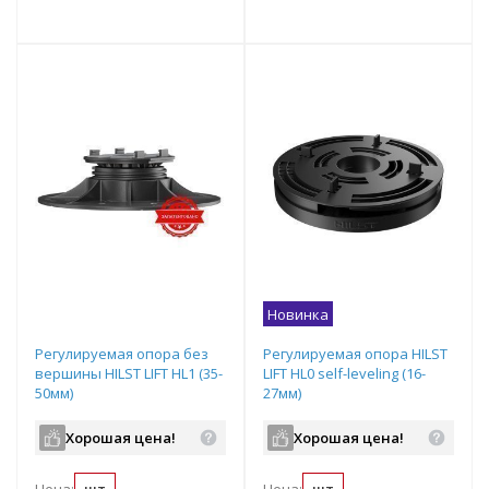
т
Подобрать комплект
Подобрать комплект
Новинка
Регулируемая опора без
Регулируемая опора HILST
вершины HILST LIFT HL1 (35-
LIFT HL0 self-leveling (16-
50мм)
27мм)
Хорошая цена!
Хорошая цена!