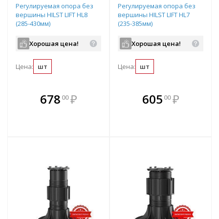
Регулируемая опора без
Регулируемая опора без
вершины HILST LIFT HL8
вершины HILST LIFT HL7
(285-430мм)
(235-385мм)
Хорошая цена!
Хорошая цена!
Цена:
шт
Цена:
шт
В комплекте
В комплекте
678
₽
605
₽
00
00
е!
всегда выгоднее!
всегда выгоднее!
в
т
Подобрать комплект
Подобрать комплект