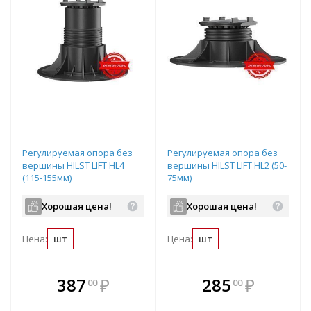
Регулируемая опора без
Регулируемая опора без
вершины HILST LIFT HL4
вершины HILST LIFT HL2 (50-
(115-155мм)
75мм)
Хорошая цена!
Хорошая цена!
Цена:
шт
Цена:
шт
В комплекте
В комплекте
387
₽
285
₽
00
00
е!
всегда выгоднее!
всегда выгоднее!
в