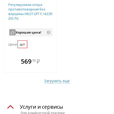
Регулируемая опора
противопожарная без
вершины HILST LIFT F, HLF2R
(50-75)
Хорошая цена!
Цена:
шт
В комплекте
569
₽
00
е!
всегда выгоднее!
т
Подобрать комплект
Загрузить еще
Услуги и сервисы
Для комфортной покупки