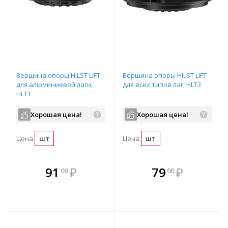
Вершина опоры HILST LIFT
Вершина опоры HILST LIFT
для алюминиевой лаги,
для всех типов лаг, HLT3
HLT1
Хорошая цена!
Хорошая цена!
Цена:
шт
Цена:
шт
В комплекте
В комплекте
91
₽
79
₽
00
00
е!
всегда выгоднее!
всегда выгоднее!
в
т
Подобрать комплект
Подобрать комплект