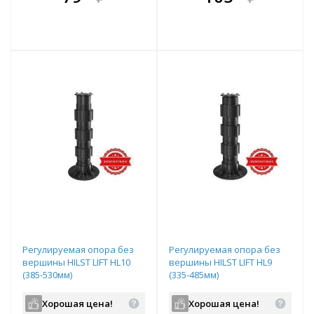
е!
всегда выгоднее!
всегда выгоднее!
в
т
Подобрать комплект
Подобрать комплект
Регулируемая опора без
Регулируемая опора без
вершины HILST LIFT HL10
вершины HILST LIFT HL9
(385-530мм)
(335-485мм)
Хорошая цена!
Хорошая цена!