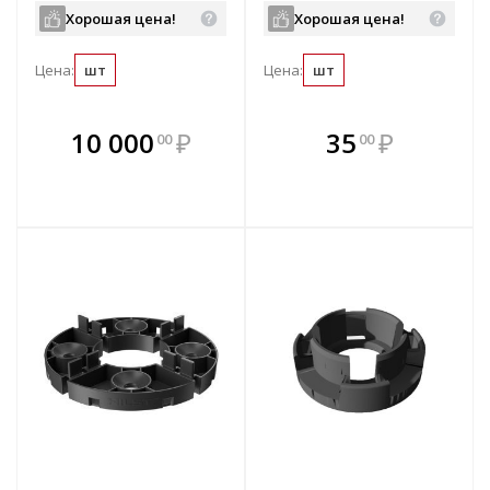
Хорошая цена!
Хорошая цена!
Цена:
шт
Цена:
шт
В комплекте
В комплекте
10 000
₽
35
₽
00
00
е!
всегда выгоднее!
всегда выгоднее!
в
т
Подобрать комплект
Подобрать комплект