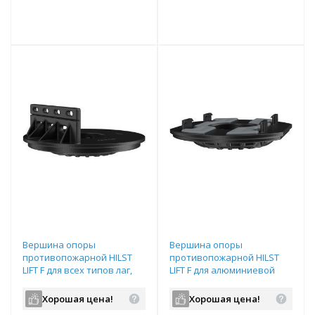
е!
всегда выгоднее!
всегда выгоднее!
в
т
Подобрать комплект
Подобрать комплект
Вершина опоры
Вершина опоры
противопожарной HILST
противопожарной HILST
LIFT F для всех типов лаг,
LIFT F для алюминиевой
HLTF3R
лаги, HLTF1R
Хорошая цена!
Хорошая цена!