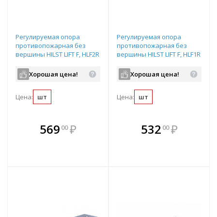
Регулируемая опора
Регулируемая опора
противопожарная без
противопожарная без
вершины HILST LIFT F, HLF2R
вершины HILST LIFT F, HLF1R
(50-75)
(35-50)
Хорошая цена!
Хорошая цена!
Цена:
шт
Цена:
шт
В комплекте
В комплекте
569
₽
532
₽
00
00
е!
всегда выгоднее!
всегда выгоднее!
в
т
Подобрать комплект
Подобрать комплект