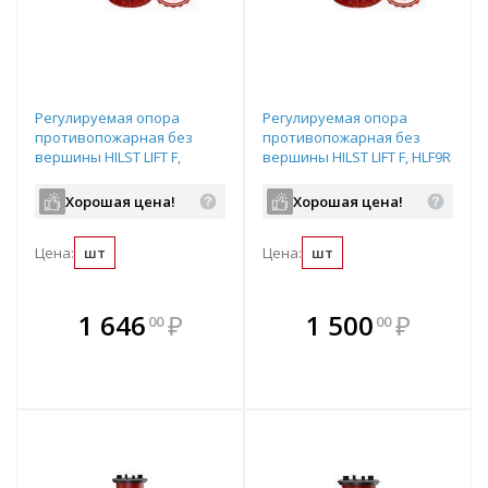
Регулируемая опора
Регулируемая опора
противопожарная без
противопожарная без
вершины HILST LIFT F,
вершины HILST LIFT F, HLF9R
HLF10R (385-530)
(335-485)
Хорошая цена!
Хорошая цена!
Цена:
шт
Цена:
шт
В комплекте
В комплекте
1 646
₽
1 500
₽
00
00
е!
всегда выгоднее!
всегда выгоднее!
в
т
Подобрать комплект
Подобрать комплект