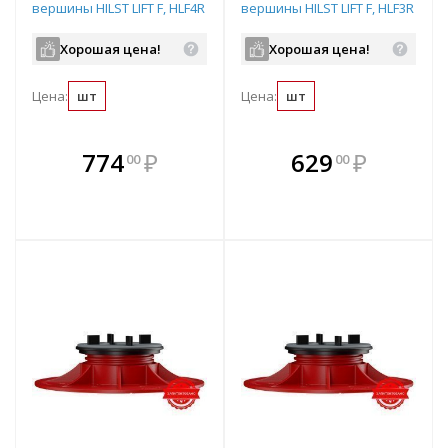
вершины HILST LIFT F, HLF4R
вершины HILST LIFT F, HLF3R
(115-155)
(70-120)
Хорошая цена!
Хорошая цена!
Цена:
шт
Цена:
шт
В комплекте
В комплекте
774
₽
629
₽
00
00
е!
всегда выгоднее!
всегда выгоднее!
в
т
Подобрать комплект
Подобрать комплект