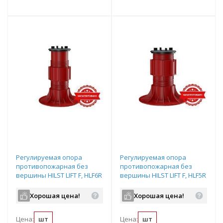
т
Подобрать комплект
Подобрать комплект
Регулируемая опора
Регулируемая опора
противопожарная без
противопожарная без
вершины HILST LIFT F, HLF6R
вершины HILST LIFT F, HLF5R
(195-300)
(155-255)
Хорошая цена!
Хорошая цена!
Цена:
шт
Цена:
шт