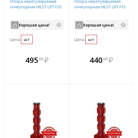
Опора нерегулируемая
Опора нерегулируемая
огнеупорная HILST LIFT F20
огнеупорная HILST LIFT F15
Хорошая цена!
Хорошая цена!
Цена:
шт
Цена:
шт
В комплекте
В комплекте
495
₽
440
₽
00
00
е!
всегда выгоднее!
всегда выгоднее!
в
т
Подобрать комплект
Подобрать комплект