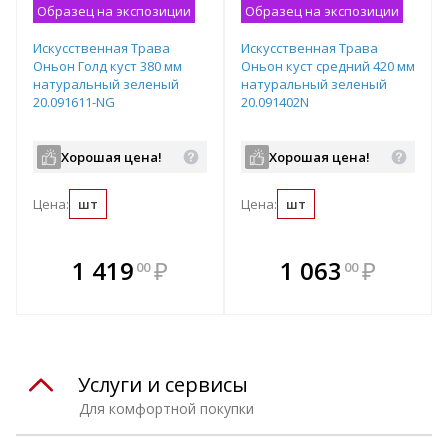
Образец на экспозиции
Образец на экспозиции
Искусственная Трава
Искусственная Трава
Оньон Голд куст 380 мм
Оньон куст средний 420 мм
натуральный зеленый
натуральный зеленый
20.091611-NG
20.091402N
Хорошая цена!
Хорошая цена!
Цена:
шт
Цена:
шт
В комплекте
В комплекте
1 419
₽
1 063
₽
00
00
е!
всегда выгоднее!
всегда выгоднее!
в
т
Подобрать комплект
Подобрать комплект
Услуги и сервисы
Для комфортной покупки