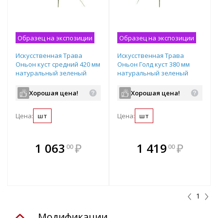
Образец на экспозиции
Образец на экспозиции
Искусственная Трава
Искусственная Трава
Оньон куст средний 420 мм
Оньон Голд куст 380 мм
натуральный зеленый
натуральный зеленый
20.091402N
20.091611-NG
Хорошая цена!
Хорошая цена!
Цена:
шт
Цена:
шт
В комплекте
В комплекте
1 063
₽
1 419
₽
00
00
е!
всегда выгоднее!
всегда выгоднее!
в
т
Подобрать комплект
Подобрать комплект
1
Модификации