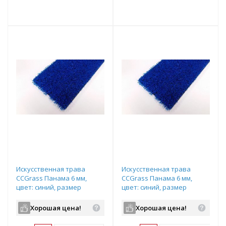
т
Подобрать комплект
Подобрать комплект
Искусственная трава
Искусственная трава
CCGrass Панама 6 мм,
CCGrass Панама 6 мм,
цвет: синий, размер
цвет: синий, размер
рулона: 2х25м (возможна
рулона: 4х25м (возможна
резка)
резка)
Хорошая цена!
Хорошая цена!