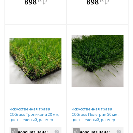
898
₽
898
₽
15
15
е!
всегда выгоднее!
всегда выгоднее!
в
т
Подобрать комплект
Подобрать комплект
Искусственная трава
Искусственная трава
CCGrass Тропикана 20 мм,
CCGrass Пелегрин 50 мм,
цвет: зеленый, размер
цвет: зеленый, размер
рулона: 2х25м (возможна
рулона: 4х20м (возможна
резка)
резка)
Хорошая цена!
Хорошая цена!