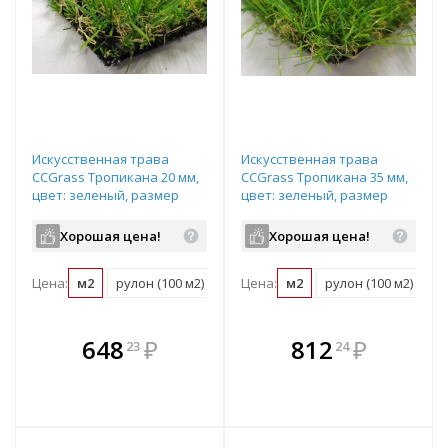
Искусственная трава
Искусственная трава
CCGrass Тропикана 20 мм,
CCGrass Тропикана 35 мм,
цвет: зеленый, размер
цвет: зеленый, размер
рулона: 4х25м (возможна
рулона: 4х25м (возможна
резка)
резка)
Хорошая цена!
Хорошая цена!
Цена:
м2
рулон (100 м2)
Цена:
м2
рулон (100 м2)
В комплекте
В комплекте
648
₽
812
₽
23
24
е!
всегда выгоднее!
всегда выгоднее!
в
т
Подобрать комплект
Подобрать комплект