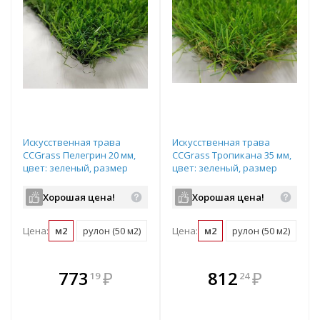
Искусственная трава
Искусственная трава
CCGrass Пелегрин 20 мм,
CCGrass Тропикана 35 мм,
цвет: зеленый, размер
цвет: зеленый, размер
рулона: 2х25м (возможна
рулона: 2х25м (возможна
резка)
резка)
Хорошая цена!
Хорошая цена!
Цена:
м2
рулон (50 м2)
Цена:
м2
рулон (50 м2)
В комплекте
В комплекте
773
₽
812
₽
19
24
е!
всегда выгоднее!
всегда выгоднее!
в
т
Подобрать комплект
Подобрать комплект