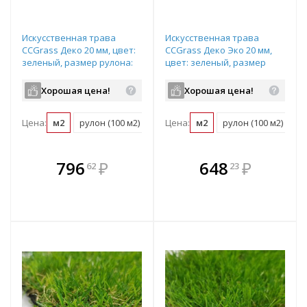
Искусственная трава
Искусственная трава
CCGrass Деко 20 мм, цвет:
CCGrass Деко Эко 20 мм,
зеленый, размер рулона:
цвет: зеленый, размер
4х25м (возможна резка)
рулона: 4х25м (возможна
резка)
Хорошая цена!
Хорошая цена!
Цена:
м2
рулон (100 м2)
Цена:
м2
рулон (100 м2)
В комплекте
В комплекте
796
₽
648
₽
62
23
е!
всегда выгоднее!
всегда выгоднее!
в
т
Подобрать комплект
Подобрать комплект