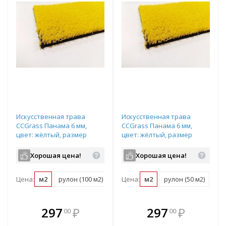
Искусственная трава
Искусственная трава
CCGrass Панама 6 мм,
CCGrass Панама 6 мм,
цвет: жёлтый, размер
цвет: жёлтый, размер
рулона: 4х25м (возможна
рулона: 2х25м (возможна
резка)
резка)
Хорошая цена!
Хорошая цена!
Цена:
м2
рулон (100 м2)
Цена:
м2
рулон (50 м2)
В комплекте
В комплекте
297
₽
297
₽
00
00
е!
всегда выгоднее!
всегда выгоднее!
в