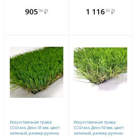
В комплекте
В комплекте
905
₽
1 116
₽
96
83
е!
всегда выгоднее!
всегда выгоднее!
в
т
Подобрать комплект
Подобрать комплект
Искусственная трава
Искусственная трава
CCGrass Деко 35 мм, цвет:
CCGrass Деко 50 мм, цвет:
зеленый, размер рулона:
зеленый, размер рулона: