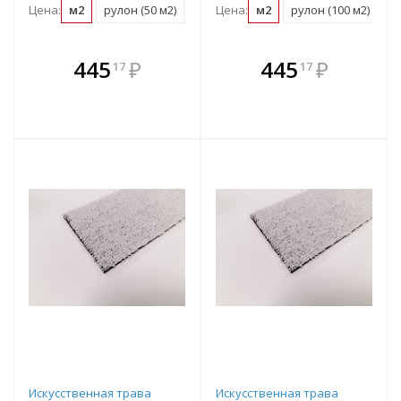
Цена:
м2
рулон (50 м2)
Цена:
м2
рулон (100 м2)
В комплекте
В комплекте
445
₽
445
₽
17
17
е!
всегда выгоднее!
всегда выгоднее!
в
т
Подобрать комплект
Подобрать комплект
Искусственная трава
Искусственная трава