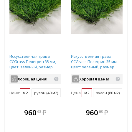
Искусственная трава
Искусственная трава
CCGrass Пелегрин 35 мм,
CCGrass Пелегрин 35 мм,
цвет: зеленый, размер
цвет: зеленый, размер
рулона: 2х20м (возможна
рулона: 4х20м (возможна
резка)
резка)
Хорошая цена!
Хорошая цена!
Цена:
м2
рулон (40 м2)
Цена:
м2
рулон (80 м2)
В комплекте
В комплекте
960
₽
960
₽
63
63
е!
всегда выгоднее!
всегда выгоднее!
в
т
Подобрать комплект
Подобрать комплект