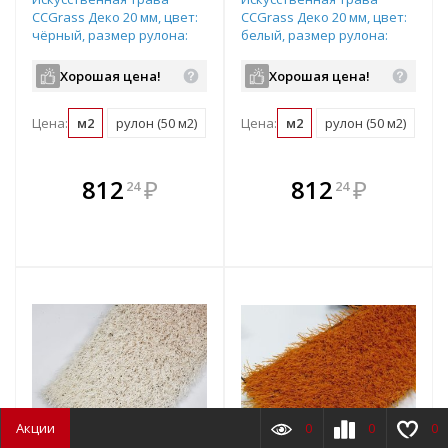
CCGrass Деко 20 мм, цвет:
CCGrass Деко 20 мм, цвет:
чёрный, размер рулона:
белый, размер рулона:
2х25м (возможна резка)
2х25м (возможна резка)
Хорошая цена!
Хорошая цена!
Цена:
м2
рулон (50 м2)
Цена:
м2
рулон (50 м2)
В комплекте
В комплекте
812
₽
812
₽
24
24
е!
всегда выгоднее!
всегда выгоднее!
в
т
Подобрать комплект
Подобрать комплект
Акции
0
0
0