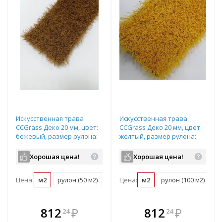
Искусственная трава
Искусственная трава
CCGrass Деко 20 мм, цвет:
CCGrass Деко 20 мм, цвет:
бежевый, размер рулона:
желтый, размер рулона:
2х25м (возможна резка)
4х25м (возможна резка)
Хорошая цена!
Хорошая цена!
Цена:
м2
рулон (50 м2)
Цена:
м2
рулон (100 м2)
В комплекте
В комплекте
812
₽
812
₽
24
24
е!
всегда выгоднее!
всегда выгоднее!
в