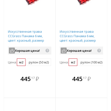
Искусственная трава
Искусственная трава
CCGrass Панама 6 мм,
CCGrass Панама 6 мм,
цвет: красный, размер
цвет: красный, размер
рулона: 2х25м (возможна
рулона: 4х25м (возможна
резка)
резка)
Хорошая цена!
Хорошая цена!
Цена:
м2
рулон (50 м2)
Цена:
м2
рулон (100 м2)
В комплекте
В комплекте
445
₽
445
₽
17
17
е!
всегда выгоднее!
всегда выгоднее!
в
т
Подобрать комплект
Подобрать комплект