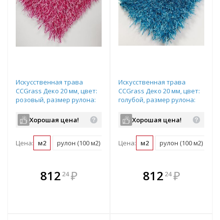
Искусственная трава
Искусственная трава
CCGrass Деко 20 мм, цвет:
CCGrass Деко 20 мм, цвет:
розовый, размер рулона:
голубой, размер рулона:
4х25м (возможна резка)
4х25м (возможна резка)
Хорошая цена!
Хорошая цена!
Цена:
м2
рулон (100 м2)
Цена:
м2
рулон (100 м2)
В комплекте
В комплекте
812
₽
812
₽
24
24
е!
всегда выгоднее!
всегда выгоднее!
в
т
Подобрать комплект
Подобрать комплект