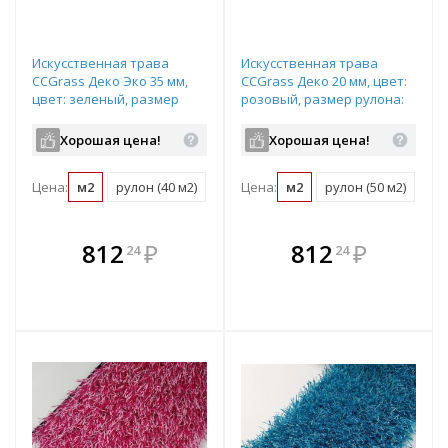
Искусственная трава
Искусственная трава
CCGrass Деко Эко 35 мм,
CCGrass Деко 20 мм, цвет:
цвет: зеленый, размер
розовый, размер рулона:
рулона: 2х20м (возможна
2х25м (возможна резка)
резка)
Хорошая цена!
Хорошая цена!
Цена:
м2
рулон (40 м2)
Цена:
м2
рулон (50 м2)
В комплекте
В комплекте
812
₽
812
₽
24
24
е!
всегда выгоднее!
всегда выгоднее!
в
т
Подобрать комплект
Подобрать комплект