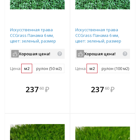
Искусственная трава
Искусственная трава
CCGrass Панама 6 мм,
CCGrass Панама 6 мм,
цвет: зеленый, размер
цвет: зеленый, размер
рулона: 2х25м (возможна
рулона: 4х25м (возможна
резка)
резка)
Хорошая цена!
Хорошая цена!
Цена:
м2
рулон (50 м2)
Цена:
м2
рулон (100 м2)
В комплекте
В комплекте
237
₽
237
₽
60
60
е!
всегда выгоднее!
всегда выгоднее!
в
т
Подобрать комплект
Подобрать комплект