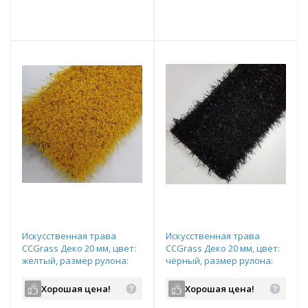
т
Подобрать комплект
Подобрать комплект
Искусственная трава
Искусственная трава
CCGrass Деко 20 мм, цвет:
CCGrass Деко 20 мм, цвет:
желтый, размер рулона:
чёрный, размер рулона:
2х25м (возможна резка)
4х25м (возможна резка)
Хорошая цена!
Хорошая цена!