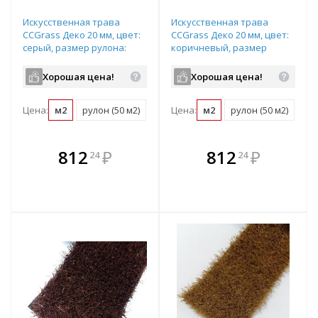
Искусственная трава
Искусственная трава
CCGrass Деко 20 мм, цвет:
CCGrass Деко 20 мм, цвет:
серый, размер рулона:
коричневый, размер
2х25м (возможна резка)
рулона: 2х25м (возможна
резка)
Хорошая цена!
Хорошая цена!
Цена:
м2
рулон (50 м2)
Цена:
м2
рулон (50 м2)
В комплекте
В комплекте
812
₽
812
₽
24
24
е!
всегда выгоднее!
всегда выгоднее!
в
т
Подобрать комплект
Подобрать комплект