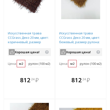
Искусственная трава
Искусственная трава
CCGrass Деко 20 мм, цвет:
CCGrass Деко 20 мм, цвет:
коричневый, размер
бежевый, размер рулона:
рулона: 4х25м (возможна
4х25м (возможна резка)
резка)
Хорошая цена!
Хорошая цена!
Цена:
м2
рулон (100 м2)
Цена:
м2
рулон (100 м2)
В комплекте
В комплекте
812
₽
812
₽
24
24
е!
всегда выгоднее!
всегда выгоднее!
в
т
Подобрать комплект
Подобрать комплект