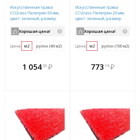
Искусственная трава
Искусственная трава
CCGrass Пелегрин 50 мм,
CCGrass Пелегрин 20 мм,
цвет: зеленый, размер
цвет: зеленый, размер
рулона: 2х20м (возможна
рулона: 4х25м (возможна
резка)
резка)
Хорошая цена!
Хорошая цена!
Цена:
м2
рулон (40 м2)
Цена:
м2
рулон (100 м2)
В комплекте
В комплекте
1 054
₽
773
₽
35
19
е!
всегда выгоднее!
всегда выгоднее!
в
т
Подобрать комплект
Подобрать комплект