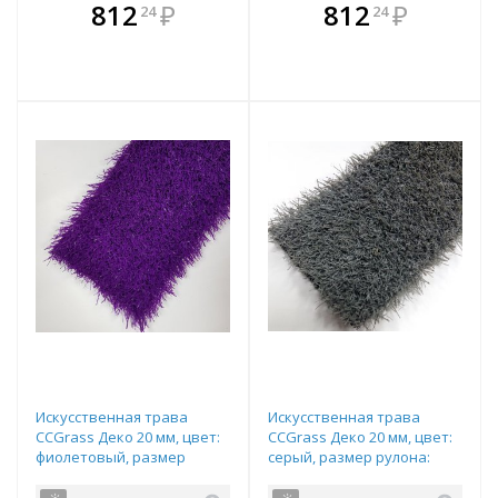
В комплекте
В комплекте
812
₽
812
₽
24
24
е!
всегда выгоднее!
всегда выгоднее!
в
т
Подобрать комплект
Подобрать комплект
Искусственная трава
Искусственная трава
CCGrass Деко 20 мм, цвет:
CCGrass Деко 20 мм, цвет:
фиолетовый, размер
серый, размер рулона:
рулона: 4х25м (возможна
4х25м (возможна резка)
резка)