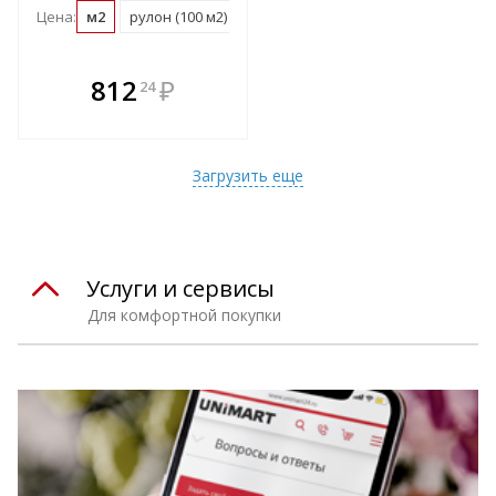
Цена:
м2
рулон (100 м2)
В комплекте
812
₽
24
е!
всегда выгоднее!
т
Подобрать комплект
Загрузить еще
Услуги и сервисы
Для комфортной покупки