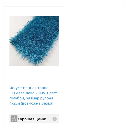
т
Подобрать комплект
Подобрать комплект
Искусственная трава
CCGrass Деко 20 мм, цвет:
голубой, размер рулона:
4х25м (возможна резка)
Хорошая цена!