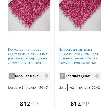
Искусственная трава
Искусственная трава
CCGrass Деко 20 мм, цвет:
CCGrass Деко 20 мм, цвет:
розовый, размер рулона:
розовый, размер рулона:
2х25м (возможна резка)
4х25м (возможна резка)
Хорошая цена!
Хорошая цена!
Цена:
м2
рулон (50 м2)
Цена:
м2
рулон (100 м2)
В комплекте
В комплекте
812
₽
812
₽
24
24
е!
всегда выгоднее!
всегда выгоднее!
в