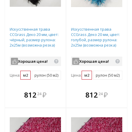
Искусственная трава
Искусственная трава
CCGrass Деко 20 мм, цвет:
CCGrass Деко 20 мм, цвет:
чёрный, размер рулона:
голубой, размер рулона:
2х25м (возможна резка)
2х25м (возможна резка)
Хорошая цена!
Хорошая цена!
Цена:
м2
рулон (50 м2)
Цена:
м2
рулон (50 м2)
В комплекте
В комплекте
812
₽
812
₽
24
24
е!
всегда выгоднее!
всегда выгоднее!
в
т
Подобрать комплект
Подобрать комплект