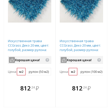
Искусственная трава
Искусственная трава
CCGrass Деко 20 мм, цвет:
CCGrass Деко 20 мм, цвет:
голубой, размер рулона:
голубой, размер рулона:
2х25м (возможна резка)
4х25м (возможна резка)
Хорошая цена!
Хорошая цена!
Цена:
м2
рулон (50 м2)
Цена:
м2
рулон (100 м2)
В комплекте
В комплекте
812
₽
812
₽
24
24
е!
всегда выгоднее!
всегда выгоднее!
в
т
Подобрать комплект
Подобрать комплект