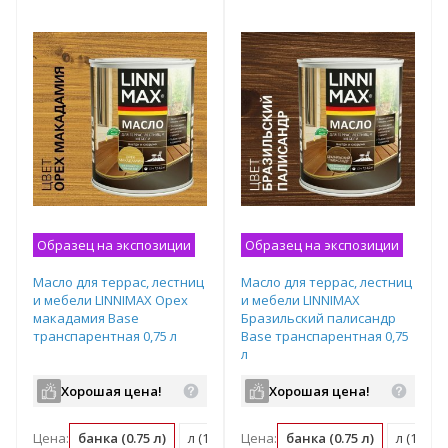
Образец на экспозиции
Образец на экспозиции
Масло для террас, лестниц
Масло для террас, лестниц
и мебели LINNIMAX Орех
и мебели LINNIMAX
макадамия Base
Бразильский палисандр
транспарентная 0,75 л
Base транспарентная 0,75
л
Хорошая цена!
Хорошая цена!
Цена:
банка (0.75 л)
л (1.33 банка)
Цена:
банка (0.75 л)
м2 (0.13 банка)
л (1.33 