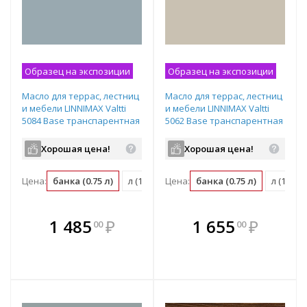
Образец на экспозиции
Образец на экспозиции
Масло для террас, лестниц
Масло для террас, лестниц
и мебели LINNIMAX Valtti
и мебели LINNIMAX Valtti
5084 Base транспарентная
5062 Base транспарентная
0,75 л
0,75 л
Хорошая цена!
Хорошая цена!
Цена:
банка (0.75 л)
л (1.33 банка)
Цена:
банка (0.75 л)
м2 (0.13 банка)
л (1.33 
В комплекте
В комплекте
1 485
₽
1 655
₽
00
00
е!
всегда выгоднее!
всегда выгоднее!
в
т
Подобрать комплект
Подобрать комплект