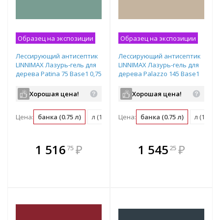
Образец на экспозиции
Образец на экспозиции
Лессирующий антисептик
Лессирующий антисептик
LINNIMAX Лазурь-гель для
LINNIMAX Лазурь-гель для
дерева Patina 75 Base1 0,75
дерева Palazzo 145 Base1
л
0,75 л
Хорошая цена!
Хорошая цена!
Цена:
банка (0.75 л)
л (1.33 банка)
Цена:
банка (0.75 л)
м2 (0.13 банка)
л (1.33 
В комплекте
В комплекте
1 516
₽
1 545
₽
75
25
е!
всегда выгоднее!
всегда выгоднее!
в
т
Подобрать комплект
Подобрать комплект