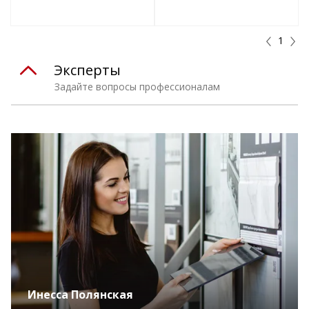
т
Подобрать комплект
Подобрать комплект
1
Эксперты
Задайте вопросы профессионалам
Инесса Полянская