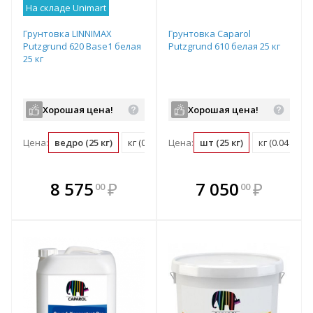
На складе Unimart
Грунтовка LINNIMAX
Грунтовка Caparol
Putzgrund 620 Base1 белая
Putzgrund 610 белая 25 кг
25 кг
Хорошая цена!
Хорошая цена!
Цена:
ведро (25 кг)
кг (0.04 ведро)
Цена:
шт (25 кг)
м2 (0.01 ведро)
кг (0.04 шт)
В комплекте
В комплекте
8 575
₽
7 050
₽
00
00
е!
всегда выгоднее!
всегда выгоднее!
в
т
Подобрать комплект
Подобрать комплект