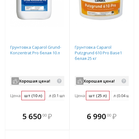
Грунтовка Caparol Grund-
Грунтовка Caparol
Konzentrat Pro белая 10 л
Putzgrund 610 Pro Base1
белая 25 кг
Хорошая цена!
Хорошая цена!
Цена:
шт (10 л)
л (0.1 шт)
м2 (0.02 шт)
Цена:
шт (25 л)
л (0.04 шт)
В комплекте
В комплекте
5 650
₽
6 990
₽
00
00
е!
всегда выгоднее!
всегда выгоднее!
в
т
Подобрать комплект
Подобрать комплект