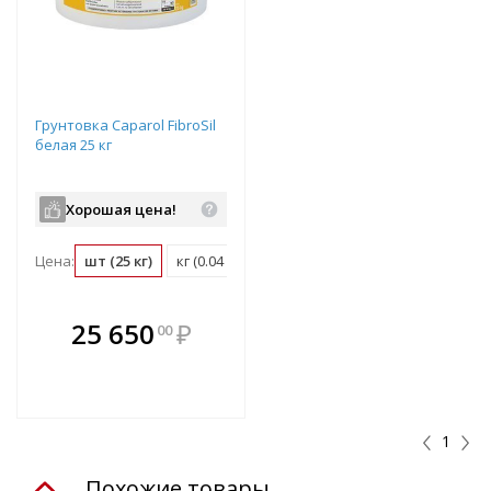
Грунтовка Caparol FibroSil
белая 25 кг
Хорошая цена!
Цена:
шт (25 кг)
кг (0.04 шт)
м2 (0.03 шт)
В комплекте
25 650
₽
00
е!
всегда выгоднее!
т
Подобрать комплект
1
Похожие товары