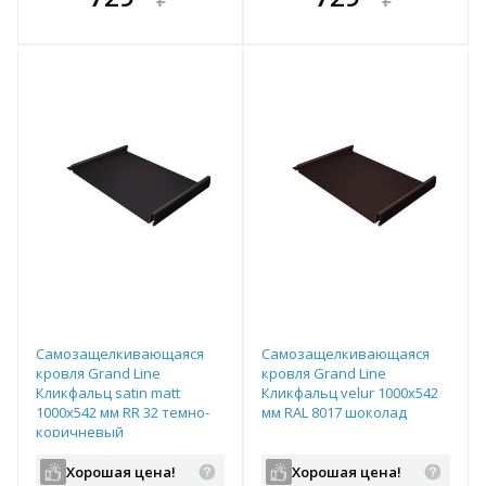
е!
всегда выгоднее!
всегда выгоднее!
в
т
Подобрать комплект
Подобрать комплект
Самозащелкивающаяся
Самозащелкивающаяся
кровля Grand Line
кровля Grand Line
Кликфальц satin matt
Кликфальц velur 1000х542
1000х542 мм RR 32 темно-
мм RAL 8017 шоколад
коричневый
Хорошая цена!
Хорошая цена!