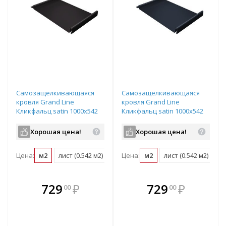
Самозащелкивающаяся
Самозащелкивающаяся
кровля Grand Line
кровля Grand Line
Кликфальц satin 1000х542
Кликфальц satin 1000х542
мм RR 32 темно-
мм RAL 7024 мокрый
коричневый
асфальт
Хорошая цена!
Хорошая цена!
Цена:
м2
лист (0.542 м2)
Цена:
м2
лист (0.542 м2)
В комплекте
В комплекте
729
₽
729
₽
00
00
е!
всегда выгоднее!
всегда выгоднее!
в
т
Подобрать комплект
Подобрать комплект