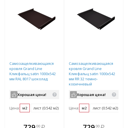
Самозащелкивающаяся
Самозащелкивающаяся
кровля Grand Line
кровля Grand Line
Кликфальц satin 1000х542
Кликфальц satin 1000х542
мм RAL 8017 шоколад
мм RR 32 темно-
коричневый
Хорошая цена!
Хорошая цена!
Цена:
м2
лист (0.542 м2)
Цена:
м2
лист (0.542 м2)
В комплекте
В комплекте
729
₽
729
₽
00
00