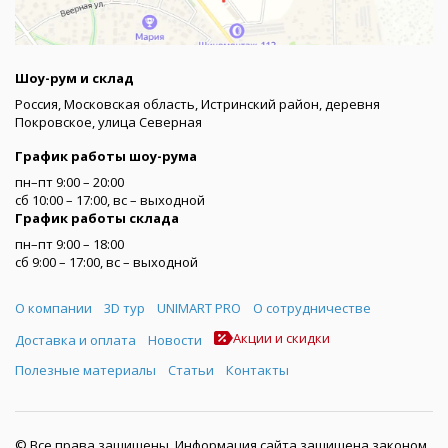
Шоу-рум и склад
Россия, Московская область, Истринский район, деревня
Покровское, улица Северная
График работы шоу-рума
пн–пт 9:00 – 20:00
сб 10:00 – 17:00, вс – выходной
График работы склада
пн–пт 9:00 – 18:00
сб 9:00 – 17:00, вс – выходной
Меню
О компании
3D тур
UNIMART PRO
О сотрудничестве
Акции и скидки
Доставка и оплата
Новости
Полезные материалы
Статьи
Контакты
© Все права защищены. Информация сайта защищена законом