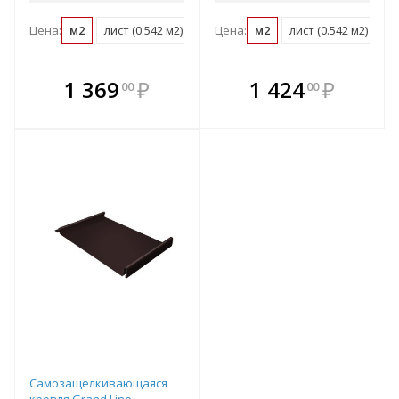
Цена:
м2
лист (0.542 м2)
Цена:
м2
лист (0.542 м2)
В комплекте
В комплекте
1 369
₽
1 424
₽
00
00
е!
всегда выгоднее!
всегда выгоднее!
в
т
Подобрать комплект
Подобрать комплект
Самозащелкивающаяся