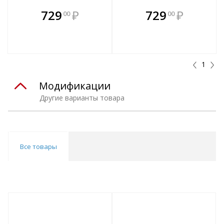
В комплекте
В комплекте
729
₽
729
₽
00
00
е!
всегда выгоднее!
всегда выгоднее!
в
т
Подобрать комплект
Подобрать комплект
1
Модификации
Другие варианты товара
Все товары