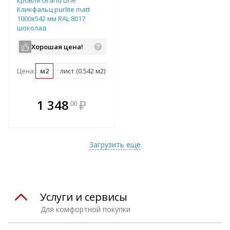
кровля Grand Line
Кликфальц purlite matt
1000х542 мм RAL 8017
шоколад
Хорошая цена!
Цена:
м2
лист (0.542 м2)
В комплекте
1 348
₽
00
е!
всегда выгоднее!
т
Подобрать комплект
Загрузить еще
Услуги и сервисы
Для комфортной покупки