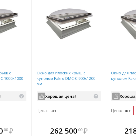
крыш с
Окно для плоских крыш с
Окно для пл
-С 1000х1000
куполом Fakro DMC-С 900х1200
куполом Fak
мм
!
Хорошая цена!
Хороша
Цена:
шт
Цена:
шт
мплекте
В комплекте
В комплекте
В ком
0
₽
262 500
₽
21
00
00
выгоднее!
всегда выгоднее!
всегда выгоднее!
всегда в
все