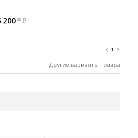
плекте
В комплекте
5 200
₽
00
ыгоднее!
всегда выгоднее!
 комплект
Подобрать комплект
1
Другие варианты товара