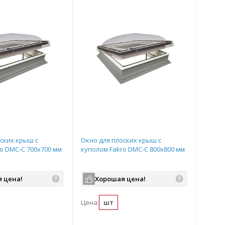
ских крыш с
Окно для плоских крыш с
o DMC-С 700х700 мм
куполом Fakro DMC-С 800х800 мм
 цена!
Хорошая цена!
Цена:
шт