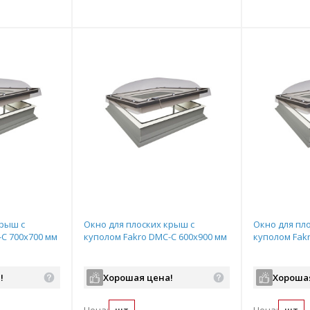
ь комплект
Подобрать комплект
Подобрать комплект
Подобрать
По
крыш с
Окно для плоских крыш с
Окно для пл
-С 700х700 мм
куполом Fakro DMC-С 600х900 мм
куполом Fak
!
Хорошая цена!
Хороша