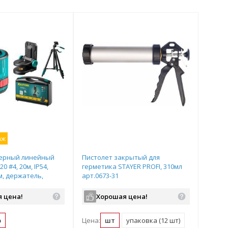
аж
ерный линейный
Пистолет закрытый для
0 #4, 20м, IP54,
герметика STAYER PROFI, 310мл
/м, держатель,
арт.0673-31
йсе арт.34700-4_z01
 цена!
Хорошая цена!
р
Цена:
шт
упаковка (12 шт)