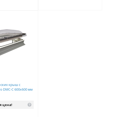
 комплект
добрать комплект
Подобрать комплект
Под
оских крыш с
ro DMC-С 600х600 мм
я цена!