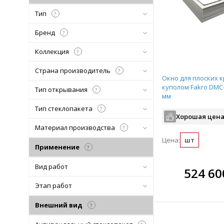
Тип
?
Бренд
?
Коллекция
?
Страна производитель
?
Окно для плоских 
куполом Fakro DMC
Тип открывания
?
мм
Тип стеклопакета
?
Хорошая цена
Материал производства
?
Цена:
шт
Применение
?
Вид работ
В комплекте
В ко
524 60
всегда выгоднее!
всегда 
Этап работ
Подобрать комплект
Подобрат
Внешний вид
?