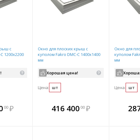
крыш с
Окно для плоских крыш с
Окно для пл
-С 1200х2200
куполом Fakro DMC-С 1400х1400
куполом Fak
мм
мм
!
Хорошая цена!
Хороша
Цена:
шт
Цена:
шт
мплекте
В комплекте
В комплекте
В ком
0
₽
416 400
₽
28
00
00
выгоднее!
всегда выгоднее!
всегда выгоднее!
всегда в
все
ь комплект
Подобрать комплект
Подобрать комплект
Подобрать
По