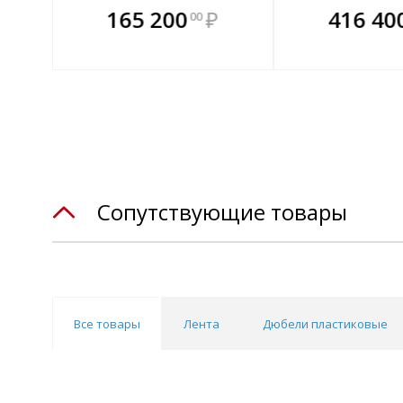
те
В комплекте
В комплек
В ком
165 200
₽
416 40
00
днее!
всегда выгоднее!
всегда выгод
всегда 
лект
Подобрать комплект
Подобрать компл
Подобрат
Сопутствующие товары
Все товары
Лента
Дюбели пластиковые