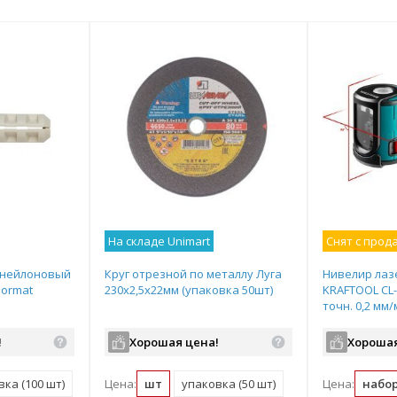
На складе Unimart
Снят с прод
 нейлоновый
Круг отрезной по металлу Луга
Нивелир лаз
Sormat
230х2,5х22мм (упаковка 50шт)
KRAFTOOL CL-2
точн. 0,2 мм
штатив, в ке
!
Хорошая цена!
Хорошая
ка (100 шт)
Цена:
шт
упаковка (50 шт)
Цена:
набо