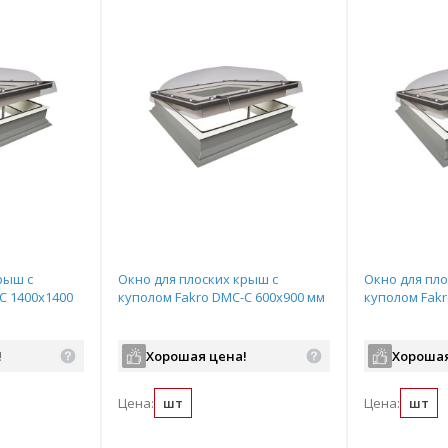
рыш с
Окно для плоских крыш с
Окно для пло
С 1400х1400
куполом Fakro DMC-С 600х900 мм
куполом Fakr
!
Хорошая цена!
Хорошая
Цена:
шт
Цена:
шт