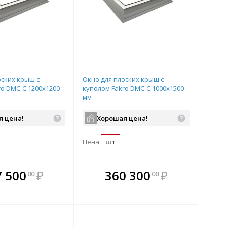
оских крыш с
Окно для плоских крыш с
ro DMC-С 1200х1200
куполом Fakro DMC-С 1000х1500
мм
я цена!
Хорошая цена!
Цена:
шт
плекте
В комплекте
В комплекте
В
7 500
₽
360 300
₽
00
00
ыгоднее!
гда выгоднее!
всегда выгоднее!
всег
 комплект
добрать комплект
Подобрать комплект
Под