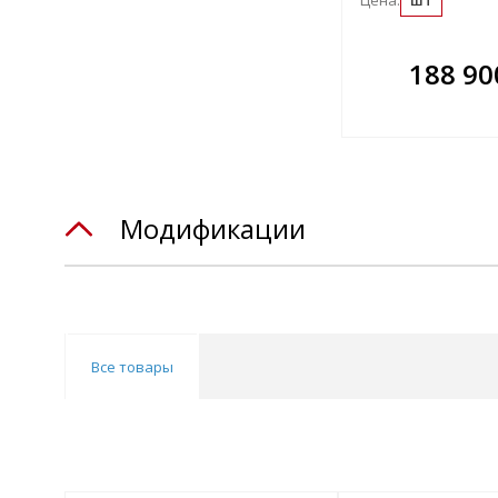
Цена:
шт
В комплекте
В ко
188 90
всегда выгоднее!
всегда 
Подобрать комплект
Подобрат
Модификации
Все товары