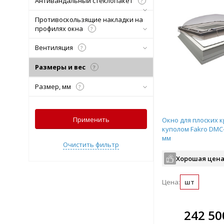
Антивандальный стеклопакет
?
Противоскользящие накладки на
профилях окна
?
Вентиляция
?
Размеры и вес
?
Размер, мм
?
Применить
Окно для плоских 
куполом Fakro DMC
мм
Очистить фильтр
Хорошая цена
Цена:
шт
В комплекте
В ко
242 50
всегда выгоднее!
всегда 