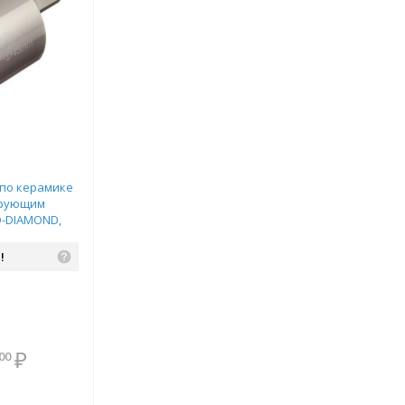
 по керамике
ирующим
O-DIAMOND,
!
В комплекте
₽
00
всегда выгоднее!
Подобрать комплект