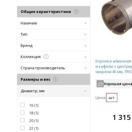
Общие характеристики
?
Наличие
Тип
Бренд
Коллекция
?
Коронка алмазная
и кафелю с центр
Страна производитель
сверлом 45 мм, TRI
арт.400045
Размеры и вес
?
Хорошая цена
Диаметр, мм
Цена:
шт
16
(
1
)
18
(
1
)
В комплекте
1 315
всегда выгоднее!
20
(
1
)
22
(
1
)
Подобрать комплект