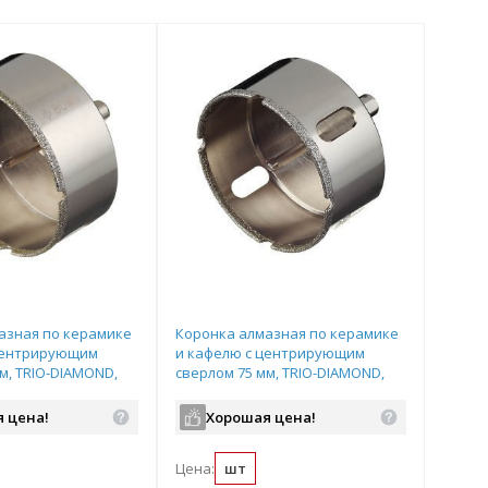
азная по керамике
Коронка алмазная по керамике
центрирующим
и кафелю с центрирующим
м, TRIO-DIAMOND,
сверлом 75 мм, TRIO-DIAMOND,
арт.400075
 цена!
Хорошая цена!
Цена:
шт