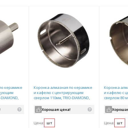
по керамике
Коронка алмазная по керамике
Коронка алм
ирующим
и кафелю с центрирующим
и кафелю с 
O-DIAMOND,
сверлом 110мм, TRIO-DIAMOND,
сверлом 80 м
арт.400110
арт.400080
!
Хорошая цена!
Хорошая
Цена:
шт
Цена:
шт