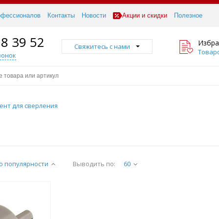
офессионалов
Контакты
Новости
Акции и скидки
Полезное
18 39 52
Избра
Свяжитесь с нами
Товаро
вонок
ент для сверления
о популярности
Выводить по:
60