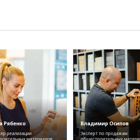
а Рябенко
Владимир Осипов
ер реализации
Эксперт по продажам
роительных материалов
общестроительных матери