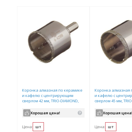
Коронка алмазная по керамике
Коронка алмазная 
и кафелю с центрирующим
и кафелю с центр
сверлом 42 мм, TRIO-DIAMOND,
сверлом 45 мм, TRI
арт.400042
арт.400045
Хорошая цена!
Хорошая цена
Цена:
шт
Цена:
шт