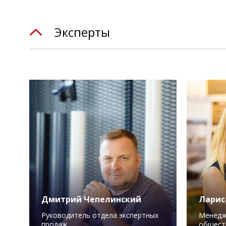
Эксперты
Дмитрий Чепелинский
Ларис
Руководитель отдела экспертных
Менедж
продаж
общест