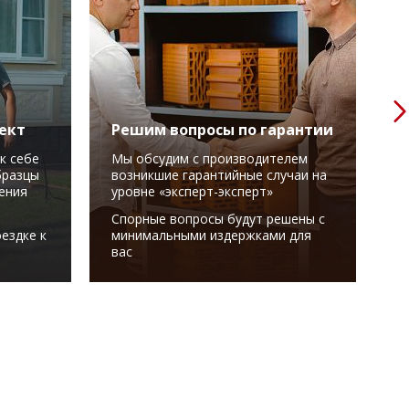
ект
Решим вопросы по гарантии
О
т
к себе
Мы обсудим с производителем
бразцы
возникшие гарантийные случаи на
З
ения
уровне «эксперт-эксперт»
п
Спорные вопросы будут решены с
В
ездке к
минимальными издержками для
с
вас