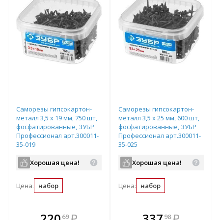
Саморезы гипсокартон-
Саморезы гипсокартон-
металл 3,5 x 19 мм, 750 шт,
металл 3,5 x 25 мм, 600 шт,
фосфатированные, ЗУБР
фосфатированные, ЗУБР
Профессионал арт.300011-
Профессионал арт.300011-
35-019
35-025
Хорошая цена!
Хорошая цена!
Цена:
набор
Цена:
набор
В комплекте
В комплекте
220
₽
337
₽
69
98