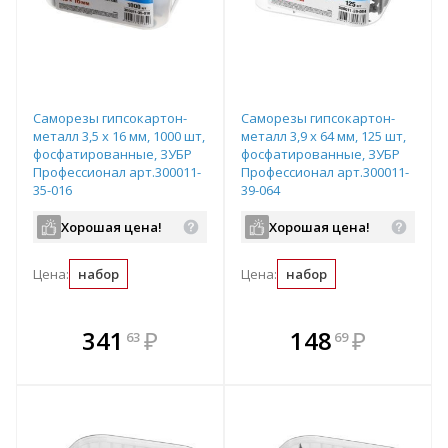
Саморезы гипсокартон-
Саморезы гипсокартон-
металл 3,5 x 16 мм, 1000 шт,
металл 3,9 x 64 мм, 125 шт,
фосфатированные, ЗУБР
фосфатированные, ЗУБР
Профессионал арт.300011-
Профессионал арт.300011-
35-016
39-064
Хорошая цена!
Хорошая цена!
Цена:
набор
Цена:
набор
В комплекте
В комплекте
341
₽
148
₽
63
69
е!
всегда выгоднее!
всегда выгоднее!
в
т
Подобрать комплект
Подобрать комплект