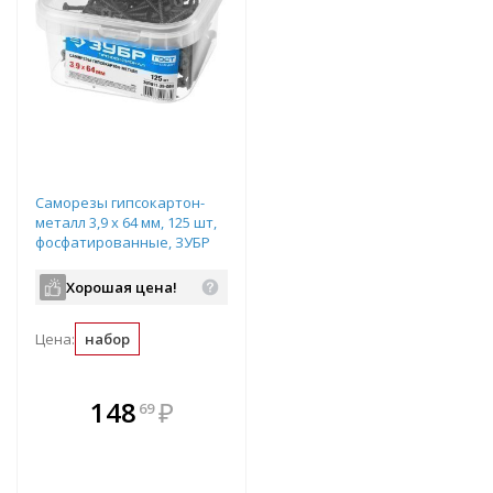
Саморезы гипсокартон-
металл 3,9 x 64 мм, 125 шт,
фосфатированные, ЗУБР
Профессионал арт.300011-
39-064
Хорошая цена!
Цена:
набор
В комплекте
148
₽
69
е!
всегда выгоднее!
т
Подобрать комплект