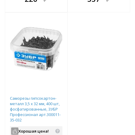
е!
всегда выгоднее!
всегда выгоднее!
в
т
Подобрать комплект
Подобрать комплект
Саморезы гипсокартон-
металл 3,5 x 32 мм, 400 шт,
фосфатированные, ЗУБР
Профессионал арт.300011-
35-032
Хорошая цена!