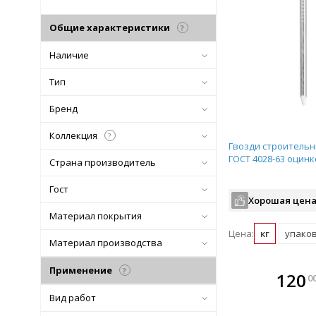
Общие характеристики
?
Наличие
Тип
Бренд
Коллекция
?
Гвозди строительн
ГОСТ 4028-63 оцин
Страна производитель
Гост
Хорошая цена
Материал покрытия
Цена:
кг
упаковк
Материал производства
Применение
?
В комплекте
В ко
120
0
всегда выгоднее!
всегда 
Вид работ
Подобрать комплект
Подобрат