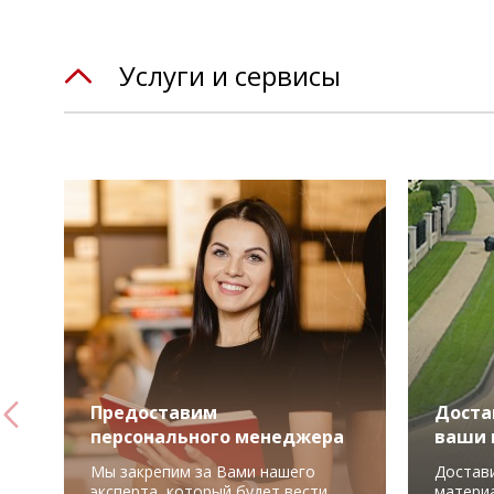
Услуги и сервисы
Предоставим
Доста
персонального менеджера
ваши 
Мы закрепим за Вами нашего
Достав
эксперта, который будет вести
материа