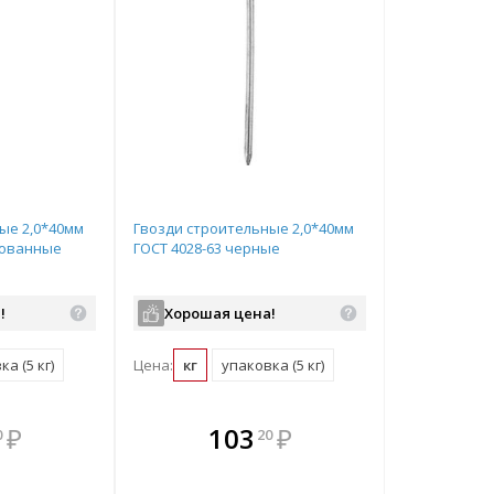
ые 2,0*40мм
Гвозди строительные 2,0*40мм
кованные
ГОСТ 4028-63 черные
!
Хорошая цена!
а (5 кг)
Цена:
кг
упаковка (5 кг)
мплекте
В комплекте
В ком
₽
103
₽
0
20
выгоднее!
всегда выгоднее!
всегда в
ь комплект
Подобрать комплект
Подобрать