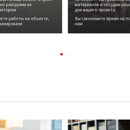
но разгрузим их
материалов и обсудим реш
лятором
для вашего проекта
ете работы на объекте,
Вы сэкономите время на по
ланировали
нам