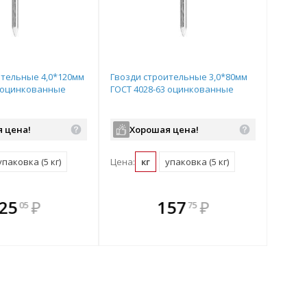
ительные 4,0*120мм
Гвозди строительные 3,0*80мм
3 оцинкованные
ГОСТ 4028-63 оцинкованные
 цена!
Хорошая цена!
упаковка (5 кг)
Цена:
кг
упаковка (5 кг)
плекте
 комплекте
В комплекте
В
25
₽
157
₽
05
75
ыгоднее!
гда выгоднее!
всегда выгоднее!
всег
 комплект
добрать комплект
Подобрать комплект
Под