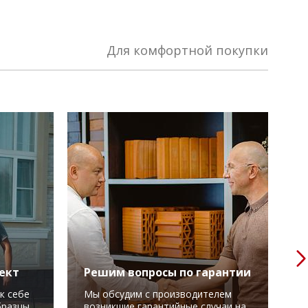
Для комфортной покупки
ект
Решим вопросы по гарантии
О
т
к себе
Мы обсудим с производителем
бразцы
возникшие гарантийные случаи на