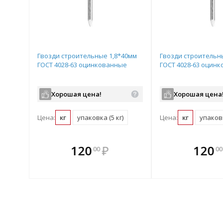
Гвозди строительные 1,8*40мм
Гвозди строительн
ГОСТ 4028-63 оцинкованные
ГОСТ 4028-63 оцин
Хорошая цена!
Хорошая цена
Цена:
кг
упаковка (5 кг)
Цена:
кг
упаковк
те
В комплекте
В комплек
В ком
120
₽
120
00
00
днее!
всегда выгоднее!
всегда выгод
всегда 
лект
Подобрать комплект
Подобрать компл
Подобрат