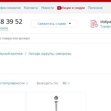
офессионалов
Контакты
Новости
Акции и скидки
Полезное
18 39 52
Избра
Свяжитесь с нами
Товаро
вонок
льный крепеж
/
Гвозди, шурупы, саморезы
о популярности
Выводить по:
60