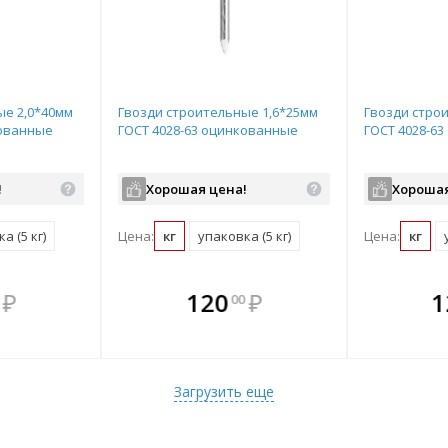
ые 2,0*40мм
Гвозди строительные 1,6*25мм
Гвозди стро
кованные
ГОСТ 4028-63 оцинкованные
ГОСТ 4028-6
!
Хорошая цена!
Хорошая
а (5 кг)
Цена:
кг
упаковка (5 кг)
Цена:
кг
те
плекте
В комплекте
В комплекте
В ком
В
₽
120
₽
1
00
нее!
выгоднее!
всегда выгоднее!
всегда выгоднее!
всегда в
все
ект
ь комплект
Подобрать комплект
Подобрать комплект
Подобрать
По
Загрузить еще