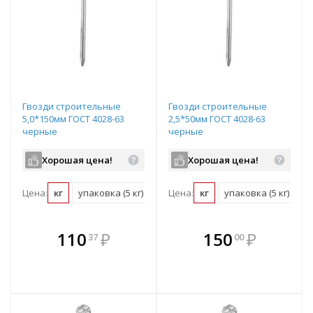
Гвозди строительные
Гвозди строительные
5,0*150мм ГОСТ 4028-63
2,5*50мм ГОСТ 4028-63
черные
черные
Хорошая цена!
Хорошая цена!
Цена:
кг
упаковка (5 кг)
Цена:
кг
упаковка (5 кг)
В комплекте
В комплекте
110
₽
150
₽
37
00
е!
всегда выгоднее!
всегда выгоднее!
в
т
Подобрать комплект
Подобрать комплект