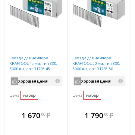
Гвозди для нейлера
Гвозди для нейлера
KRAFTOOL 45 мм, тип 300,
KRAFTOOL 50 мм, тип 300,
5000 шт, арт.31785-45
5000 шт, арт.31785-50
Хорошая цена!
Хорошая цена!
Цена:
набор
Цена:
набор
В комплекте
В комплекте
1 670
₽
1 790
₽
00
00
е!
всегда выгоднее!
всегда выгоднее!
в
т
Подобрать комплект
Подобрать комплект