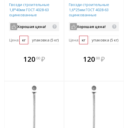
Гвозди строительные
Гвозди строительные
1,8*40мм ГОСТ 4028-63
1,6*25мм ГОСТ 4028-63
оцинкованные
оцинкованные
Хорошая цена!
Хорошая цена!
Цена:
кг
упаковка (5 кг)
Цена:
кг
упаковка (5 кг)
В комплекте
В комплекте
120
₽
120
₽
00
00
е!
всегда выгоднее!
всегда выгоднее!
в
т
Подобрать комплект
Подобрать комплект