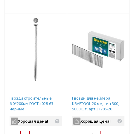
т
Подобрать комплект
Подобрать комплект
Гвозди строительные
Гвозди для нейлера
6,0*200мм ГОСТ 4028-63
KRAFTOOL 20 мм, тип 300,
черные
5000 шт, арт.31785-20
Хорошая цена!
Хорошая цена!