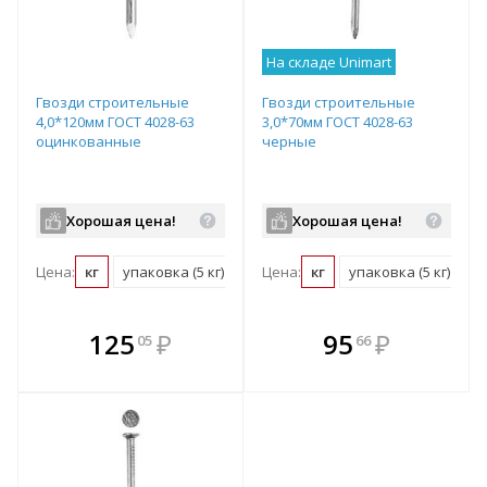
На складе Unimart
Гвозди строительные
Гвозди строительные
4,0*120мм ГОСТ 4028-63
3,0*70мм ГОСТ 4028-63
оцинкованные
черные
Хорошая цена!
Хорошая цена!
Цена:
кг
упаковка (5 кг)
Цена:
кг
упаковка (5 кг)
В комплекте
В комплекте
125
₽
95
₽
05
66
е!
всегда выгоднее!
всегда выгоднее!
в
т
Подобрать комплект
Подобрать комплект