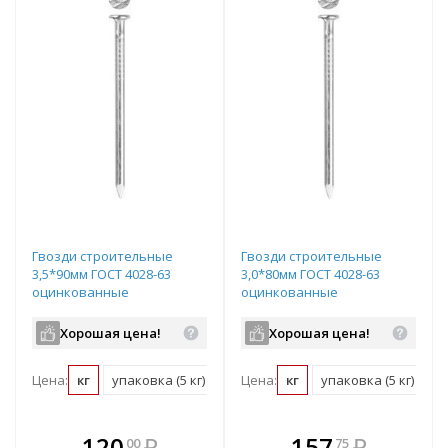
Гвозди строительные
Гвозди строительные
3,5*90мм ГОСТ 4028-63
3,0*80мм ГОСТ 4028-63
оцинкованные
оцинкованные
Хорошая цена!
Хорошая цена!
Цена:
кг
упаковка (5 кг)
Цена:
кг
упаковка (5 кг)
В комплекте
В комплекте
120
₽
157
₽
00
75