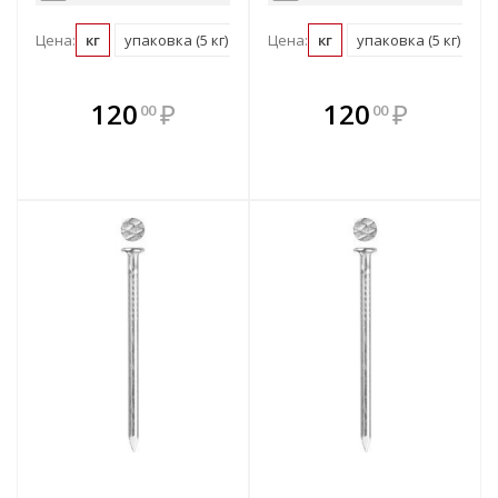
Цена:
кг
упаковка (5 кг)
Цена:
кг
упаковка (5 кг)
В комплекте
В комплекте
120
₽
120
₽
00
00
е!
всегда выгоднее!
всегда выгоднее!
в
т
Подобрать комплект
Подобрать комплект