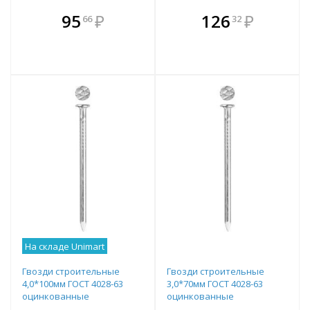
В комплекте
В комплекте
95
₽
126
₽
66
32
е!
всегда выгоднее!
всегда выгоднее!
в
т
Подобрать комплект
Подобрать комплект
На складе Unimart
Гвозди строительные
Гвозди строительные
4,0*100мм ГОСТ 4028-63
3,0*70мм ГОСТ 4028-63
оцинкованные
оцинкованные