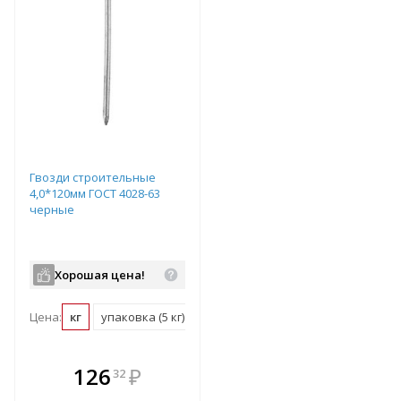
Гвозди строительные
4,0*120мм ГОСТ 4028-63
черные
Хорошая цена!
Цена:
кг
упаковка (5 кг)
В комплекте
126
₽
32
е!
всегда выгоднее!