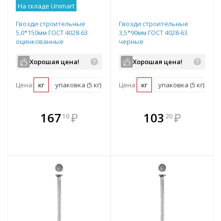
На складе Unimart
Гвозди строительные
Гвозди строительные
5,0*150мм ГОСТ 4028-63
3,5*90мм ГОСТ 4028-63
оцинкованные
черные
Хорошая цена!
Хорошая цена!
Цена:
кг
упаковка (5 кг)
Цена:
кг
упаковка (5 кг)
В комплекте
В комплекте
167
₽
103
₽
10
20
е!
всегда выгоднее!
всегда выгоднее!
в
т
Подобрать комплект
Подобрать комплект