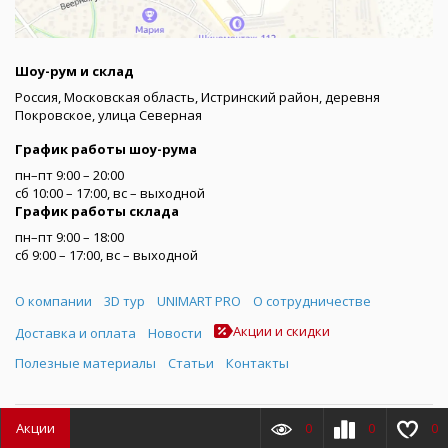
Шоу-рум и склад
Россия, Московская область, Истринский район, деревня
Покровское, улица Северная
График работы шоу-рума
пн–пт 9:00 – 20:00
сб 10:00 – 17:00, вс – выходной
График работы склада
пн–пт 9:00 – 18:00
сб 9:00 – 17:00, вс – выходной
Меню
О компании
3D тур
UNIMART PRO
О сотрудничестве
Акции и скидки
Доставка и оплата
Новости
Полезные материалы
Статьи
Контакты
Акции
0
0
0
© Все права защищены. Информация сайта защищена законом