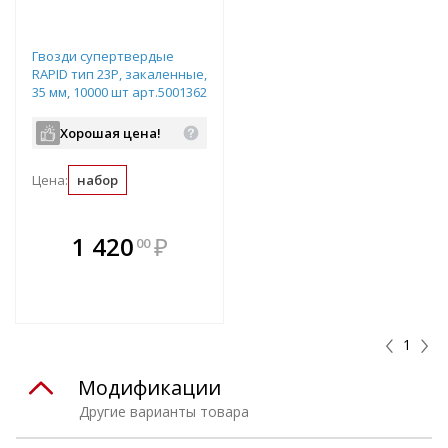
Гвозди супертвердые
RAPID тип 23P, закаленные,
35 мм, 10000 шт арт.5001362
Хорошая цена!
Цена:
набор
В комплекте
1 420
₽
00
е!
всегда выгоднее!
т
Подобрать комплект
1
Модификации
Другие варианты товара