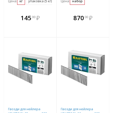
Цена:
кг
упаковка (5 кг)
Цена:
набор
В комплекте
В комплекте
145
₽
870
₽
00
00
е!
всегда выгоднее!
всегда выгоднее!
в
т
Подобрать комплект
Подобрать комплект
Гвозди для нейлера
Гвозди для нейлера