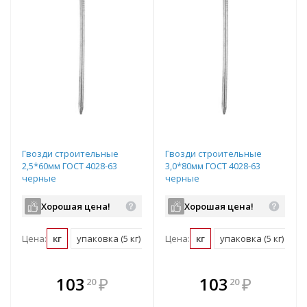
Гвозди строительные
Гвозди строительные
2,5*60мм ГОСТ 4028-63
3,0*80мм ГОСТ 4028-63
черные
черные
Хорошая цена!
Хорошая цена!
Цена:
кг
упаковка (5 кг)
Цена:
кг
упаковка (5 кг)
В комплекте
В комплекте
103
₽
103
₽
20
20
е!
всегда выгоднее!
всегда выгоднее!
в