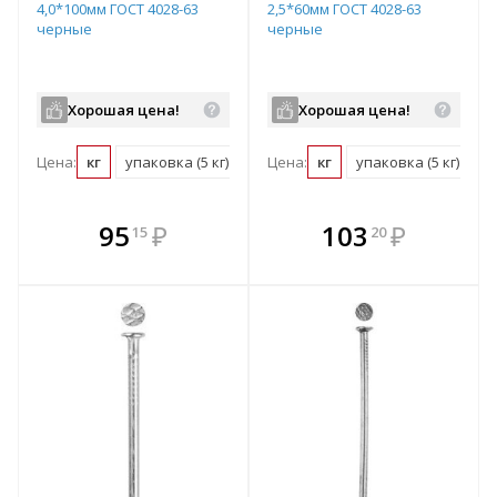
4,0*100мм ГОСТ 4028-63
2,5*60мм ГОСТ 4028-63
черные
черные
Хорошая цена!
Хорошая цена!
Цена:
кг
упаковка (5 кг)
Цена:
кг
упаковка (5 кг)
В комплекте
В комплекте
95
₽
103
₽
15
20
е!
всегда выгоднее!
всегда выгоднее!
в
т
Подобрать комплект
Подобрать комплект