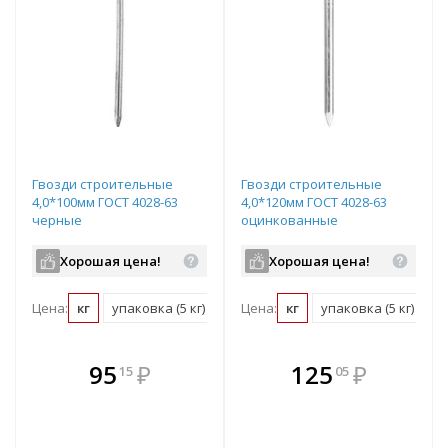
Гвозди строительные
Гвозди строительные
4,0*100мм ГОСТ 4028-63
4,0*120мм ГОСТ 4028-63
черные
оцинкованные
Хорошая цена!
Хорошая цена!
Цена:
кг
упаковка (5 кг)
Цена:
кг
упаковка (5 кг)
В комплекте
В комплекте
95
₽
125
₽
15
05
е!
всегда выгоднее!
всегда выгоднее!
в
т
Подобрать комплект
Подобрать комплект