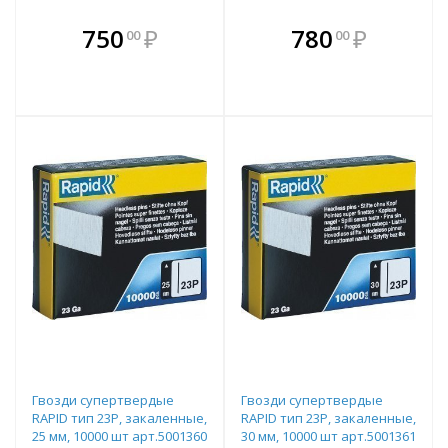
В комплекте
В комплекте
750
₽
780
₽
00
00
е!
всегда выгоднее!
всегда выгоднее!
в
т
Подобрать комплект
Подобрать комплект
Гвозди супертвердые
Гвозди супертвердые
RAPID тип 23P, закаленные,
RAPID тип 23P, закаленные,
25 мм, 10000 шт арт.5001360
30 мм, 10000 шт арт.5001361