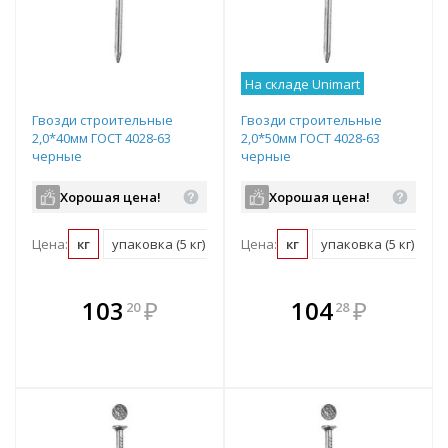
На складе Unimart
Гвозди строительные
Гвозди строительные
2,0*40мм ГОСТ 4028-63
2,0*50мм ГОСТ 4028-63
черные
черные
Хорошая цена!
Хорошая цена!
Цена:
кг
упаковка (5 кг)
Цена:
кг
упаковка (5 кг)
В комплекте
В комплекте
103
₽
104
₽
20
28
е!
всегда выгоднее!
всегда выгоднее!
в
т
Подобрать комплект
Подобрать комплект