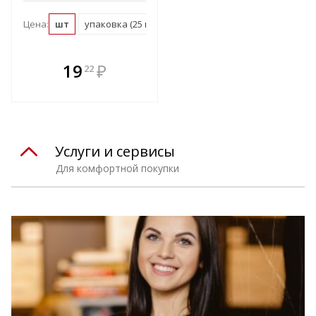
Цена:
шт
упаковка (25 шт)
В комплекте
19
₽
22
е!
всегда выгоднее!
т
Подобрать комплект
Услуги и сервисы
Для комфортной покупки