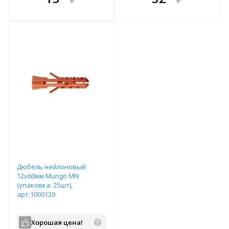
е!
всегда выгоднее!
всегда выгоднее!
в
т
Подобрать комплект
Подобрать комплект
Дюбель нейлоновый
12x60мм Mungo MN
(упаковка: 25шт),
арт.1000120
Хорошая цена!