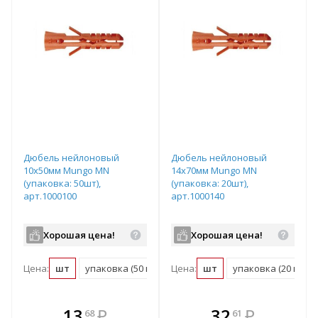
Дюбель нейлоновый
Дюбель нейлоновый
10x50мм Mungo MN
14x70мм Mungo MN
(упаковка: 50шт),
(упаковка: 20шт),
арт.1000100
арт.1000140
Хорошая цена!
Хорошая цена!
Цена:
шт
упаковка (50 шт)
Цена:
шт
упаковка (20 шт)
В комплекте
В комплекте
13
₽
32
₽
68
61