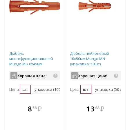
Дюбель
Дюбель нейлоновый
многофункциональный
10x50мм Mungo MN
Mungo MU 6x45мм
(упаковка: 50шт),
(упаковка: 100шт),
арт.1000100
арт.1010640
Хорошая цена!
Хорошая цена!
Цена:
шт
упаковка (100 шт)
Цена:
шт
упаковка (50 шт)
В комплекте
В комплекте
8
₽
13
₽
58
68
е!
всегда выгоднее!
всегда выгоднее!
в
т
Подобрать комплект
Подобрать комплект