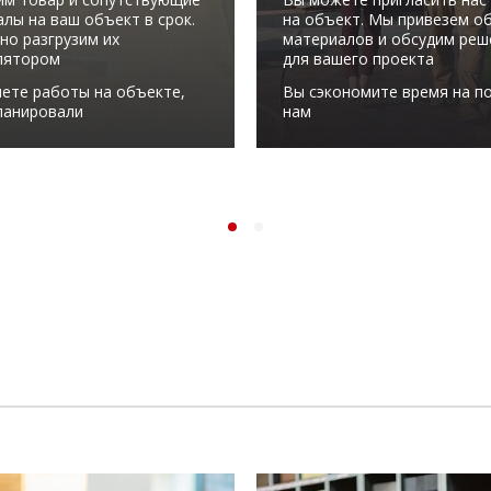
лы на ваш объект в срок.
на объект. Мы привезем о
но разгрузим их
материалов и обсудим реш
лятором
для вашего проекта
ете работы на объекте,
Вы сэкономите время на по
ланировали
нам