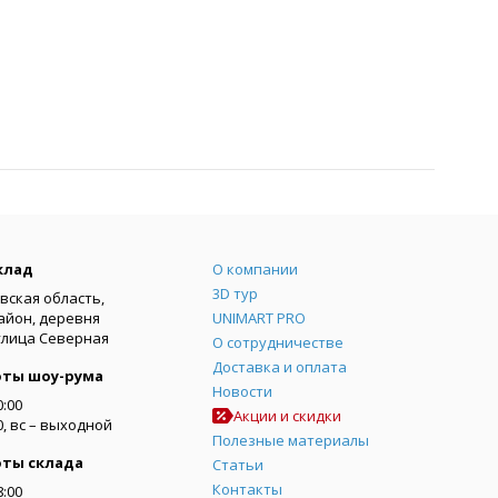
Меню
клад
О компании
3D тур
вская область,
айон, деревня
UNIMART PRO
улица Северная
О сотрудничестве
Доставка и оплата
оты шоу-рума
Новости
0:00
Акции и скидки
00, вс – выходной
Полезные материалы
оты склада
Статьи
Контакты
8:00