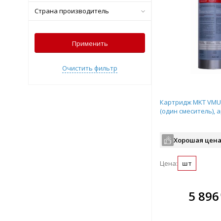
Страна производитель
Применить
Очистить фильтр
Картридж MKT VMU 
(один смеситель), 
Хорошая цена
Цена:
шт
В комплекте
5 896
всегда выгоднее!
Подобрать комплект