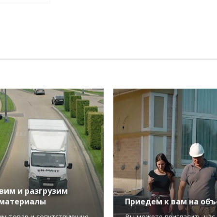
вим и разгрузим
материалы
Приедем к вам на объ
им товар и сопутствующие
Вы можете пригласить нас 