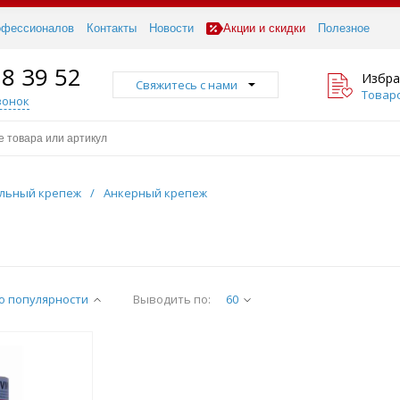
офессионалов
Контакты
Новости
Акции и скидки
Полезное
18 39 52
Избра
Свяжитесь с нами
Товаро
вонок
льный крепеж
/
Анкерный крепеж
о популярности
Выводить по:
60