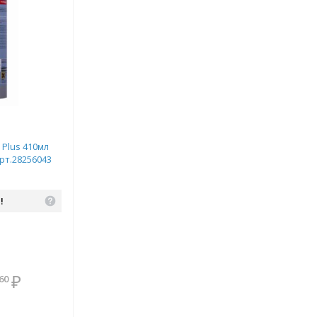
Plus 410мл
арт.28256043
!
В комплекте
₽
60
всегда выгоднее!
Подобрать комплект