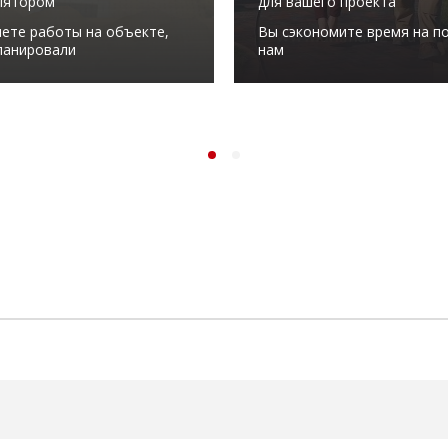
лятором
для вашего проекта
ете работы на объекте,
Вы сэкономите время на по
ланировали
нам