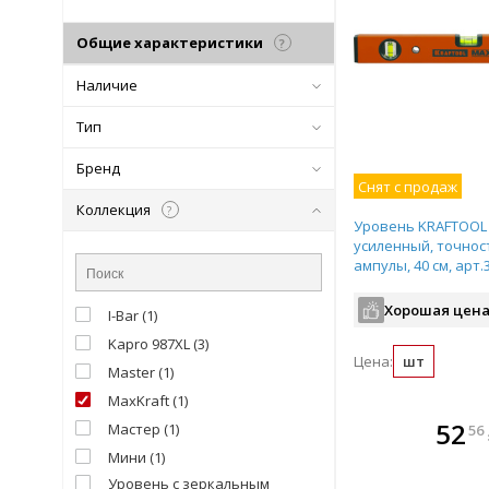
Общие характеристики
?
Наличие
Тип
Бренд
Снят с продаж
Коллекция
?
Уровень KRAFTOOL
усиленный, точность
ампулы, 40 см, арт.
Хорошая цена
I-Bar
(
1
)
Kapro 987XL
(
3
)
Цена:
шт
Master
(
1
)
MaxKraft
(
1
)
В комплекте
52
Мастер
(
1
)
56
всегда выгоднее!
Мини
(
1
)
Уровень с зеркальным
Подобрать комплект