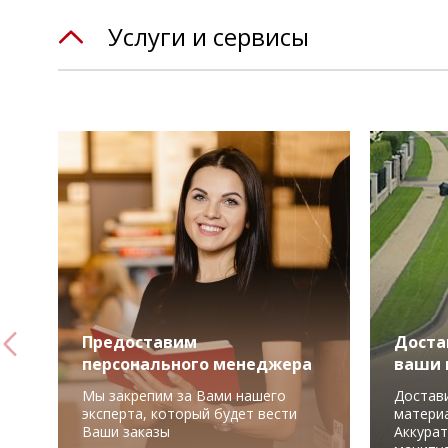
Услуги и сервисы
Предоставим
Доста
персонального менеджера
ваши 
Мы закрепим за Вами нашего
Достав
эксперта, который будет вести
материа
Ваши заказы
Аккурат