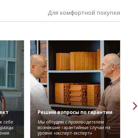
Для комфортной покупки
ект
Решим вопросы по гарантии
О
т
к себе
Мы обсудим с производителем
бразцы
возникшие гарантийные случаи на
З
ения
уровне «эксперт-эксперт»
п