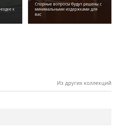
Спорные вопросы будут решены с
В
ездке к
минимальными издержками для
с
вас
Из других коллекций