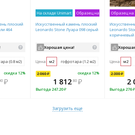
На складе Unimart
Образец на экспозиции
Образец на
ень плоский
Искусственный камень плоский
Искусственн
ли 464
Leonardo Stone Луара 098 серый
Leonardo Sto
коричневый
!
Хорошая цена!
Хорошая
ара (0.8 м2)
Цена:
м2
гофротара (1.2 м2)
Цена:
м2
скидка
скидка
12
скидка
%
12
скидка
%
9
%
5
%
скидка
скидка
12
скидка
%
12
%
7
%
2 060
2 300
₽
1 670
₽
₽
2 300
1 670
₽
₽
те
В комплекте
В ком
12
 093
1 586
₽
₽
₽
₽
1 812
2 024
1 553
₽
₽
₽
2 
00
80
00
50
80
00
10
нее!
всегда выгоднее!
всегда в
а
7
₽
₽
83.50
₽
Выгода
Выгода
Выгода
247.20
276
₽
₽
116.90
₽
Выгода
Выгода
276
ект
Подобрать комплект
Подобрать
Загрузить еще