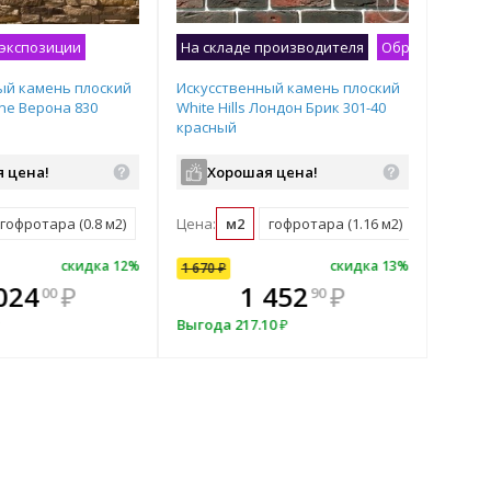
 экспозиции
На складе производителя
Образец на эк
ый камень плоский
Искусственный камень плоский
ne Верона 830
White Hills Лондон Брик 301-40
красный
 цена!
Хорошая цена!
гофротара (0.8 м2)
Цена:
м2
гофротара (1.16 м2)
мастербо
скидка
скидка
12
%
10
%
скидка
13
%
1 670
₽
плекте
В комплекте
В
024
1 503
₽
₽
1 452
₽
00
00
90
ыгоднее!
всегда выгоднее!
всег
₽
167
₽
Выгода
217.10
₽
 комплект
Подобрать комплект
Под