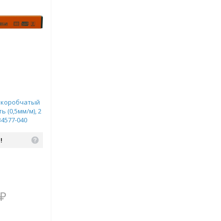
 коробчатый
 (0,5мм/м), 2
34577-040
!
В комплекте
₽
всегда выгоднее!
Подобрать комплект