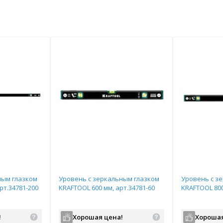
ным глазком
Уровень с зеркальным глазком
Уровень с з
рт.34781-200
KRAFTOOL 600 мм, арт.34781-60
KRAFTOOL 800
!
Хорошая цена!
Хорошая