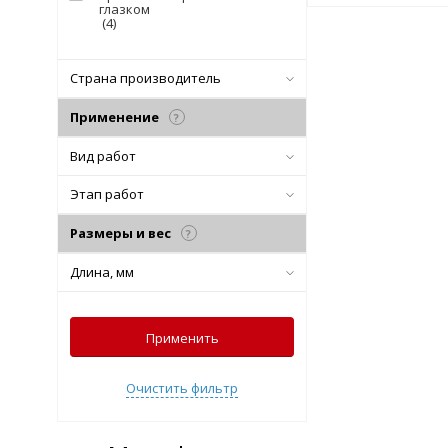
глазком
(
4
)
Страна производитель
Применение
?
Вид работ
Этап работ
Размеры и вес
?
Длина, мм
Применить
Очистить фильтр