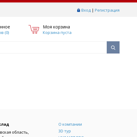
Вход
|
Регистрация
нное
Моя корзина
в (
0
)
Корзина пуста
Меню
клад
О компании
3D тур
вская область,