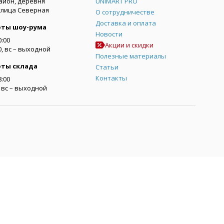
айон, деревня
UNIMART PRO
улица Северная
О сотрудничестве
Доставка и оплата
оты шоу-рума
Новости
0:00
Акции и скидки
00, вс – выходной
Полезные материалы
оты склада
Статьи
Контакты
8:00
0, вс – выходной