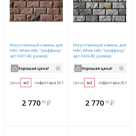
Искусственный камень для
Искусственный камень для
НФС White Hills "Шеффилд"
НФС White Hills "Шеффилд"
арт.F437-40, размер:
арт.F436-80, размер:
20х10см, плоский элемент
20х10см, плоский элемент
Хорошая цена!
Хорошая цена!
Цена:
м2
гофротара (0.17 м2)
Цена:
мастербокс (10 м2)
м2
гофротара (0.17 м2)
В комплекте
В комплекте
2 770
₽
2 770
₽
00
00
е!
всегда выгоднее!
всегда выгоднее!
в
т
Подобрать комплект
Подобрать комплект