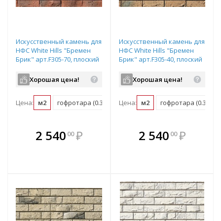
Искусственный камень для
Искусственный камень для
НФС White Hills "Бремен
НФС White Hills "Бремен
Брик" арт.F305-70, плоский
Брик" арт.F305-40, плоский
элемент
элемент
Хорошая цена!
Хорошая цена!
Цена:
м2
гофротара (0.39 м2)
Цена:
мастербокс (21.06 м2)
м2
гофротара (0.39 м2)
В комплекте
В комплекте
2 540
₽
2 540
₽
00
00
е!
всегда выгоднее!
всегда выгоднее!
в
т
Подобрать комплект
Подобрать комплект