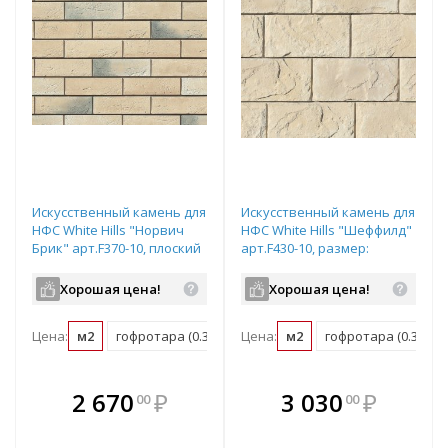
Искусственный камень для
Искусственный камень для
НФС White Hills "Норвич
НФС White Hills "Шеффилд"
Брик" арт.F370-10, плоский
арт.F430-10, размер:
элемент
40,2х20см, плоский элемент
Хорошая цена!
Хорошая цена!
Цена:
м2
гофротара (0.38 м2)
Цена:
мастербокс (24.32 м2)
м2
гофротара (0.34 м2)
В комплекте
В комплекте
2 670
₽
3 030
₽
00
00
е!
всегда выгоднее!
всегда выгоднее!
в