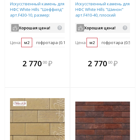
Искусственный камень для
Искусственный камень для
НФС White Hills "Шеффилд"
НФС White Hills "Шинон"
арт.F430-10, размер:
арт.F410-40, плоский
20х10см, плоский элемент
элемент
Хорошая цена!
Хорошая цена!
Цена:
м2
гофротара (0.17 м2)
Цена:
мастербокс (10 м2)
м2
гофротара (0.58 м2)
В комплекте
В комплекте
2 770
₽
2 770
₽
00
00
е!
всегда выгоднее!
всегда выгоднее!
в
т
Подобрать комплект
Подобрать комплект