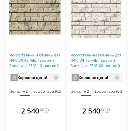
Искусственный камень для
Искусственный камень для
НФС White Hills "Бремен
НФС White Hills "Бремен
Брик" арт.F305-10, плоский
Брик" арт.F305-00, плоский
элемент
элемент
Хорошая цена!
Хорошая цена!
Цена:
м2
гофротара (0.39 м2)
Цена:
мастербокс (21.06 м2)
м2
гофротара (0.39 м2)
В комплекте
В комплекте
2 540
₽
2 540
₽
00
00
е!
всегда выгоднее!
всегда выгоднее!
в
т
Подобрать комплект
Подобрать комплект