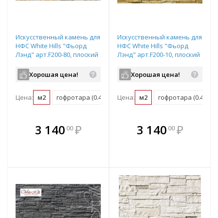
Искусственный камень для
Искусственный камень для
НФС White Hills "Фьорд
НФС White Hills "Фьорд
Лэнд" арт.F200-80, плоский
Лэнд" арт.F200-10, плоский
элемент
элемент
Хорошая цена!
Хорошая цена!
Цена:
м2
гофротара (0.4 м2)
Цена:
мастербокс (9.6 м2)
м2
гофротара (0.4 м2)
В комплекте
В комплекте
3 140
₽
3 140
₽
00
00
е!
всегда выгоднее!
всегда выгоднее!
в
т
Подобрать комплект
Подобрать комплект