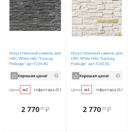
Искусственный камень для
Искусственный камень для
НФС White Hills "Каскад
НФС White Hills "Каскад
Рейндж" арт.F239-80,
Рейндж" арт.F230-00,
плоский элемент
плоский элемент
Хорошая цена!
Хорошая цена!
Цена:
м2
гофротара (0.35 м2)
Цена:
мастербокс (17.28 м2)
м2
гофротара (0.35 м2)
В комплекте
В комплекте
2 770
₽
2 770
₽
00
00
е!
всегда выгоднее!
всегда выгоднее!
в
т
Подобрать комплект
Подобрать комплект