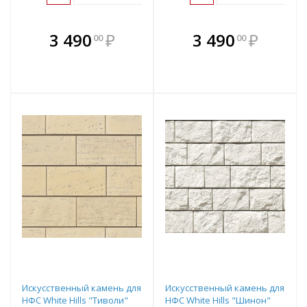
В комплекте
В комплекте
3 490
₽
3 490
₽
00
00
е!
всегда выгоднее!
всегда выгоднее!
в
т
Подобрать комплект
Подобрать комплект
Искусственный камень для
Искусственный камень для
НФС White Hills "Тиволи"
НФС White Hills "Шинон"