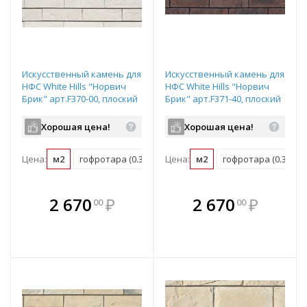
Искусственный камень для
Искусственный камень для
НФС White Hills "Норвич
НФС White Hills "Норвич
Брик" арт.F370-00, плоский
Брик" арт.F371-40, плоский
элемент
элемент
Хорошая цена!
Хорошая цена!
Цена:
м2
гофротара (0.38 м2)
Цена:
мастербокс (24.32 м2)
м2
гофротара (0.38 м2)
В комплекте
В комплекте
2 670
₽
2 670
₽
00
00
е!
всегда выгоднее!
всегда выгоднее!
в
т
Подобрать комплект
Подобрать комплект