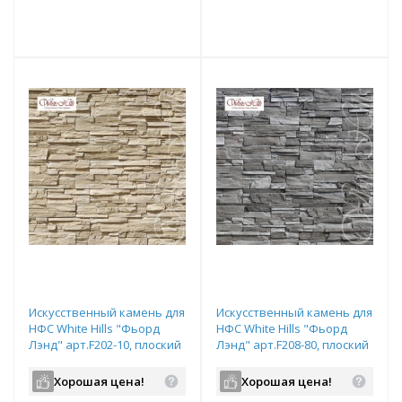
е!
всегда выгоднее!
всегда выгоднее!
в
т
Подобрать комплект
Подобрать комплект
Искусственный камень для
Искусственный камень для
НФС White Hills "Фьорд
НФС White Hills "Фьорд
Лэнд" арт.F202-10, плоский
Лэнд" арт.F208-80, плоский
элемент
элемент
Хорошая цена!
Хорошая цена!