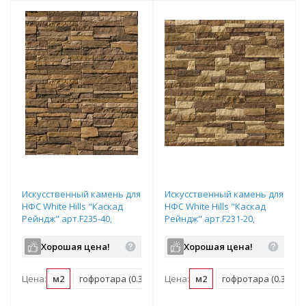
Искусственный камень для
Искусственный камень для
НФС White Hills "Каскад
НФС White Hills "Каскад
Рейндж" арт.F235-40,
Рейндж" арт.F231-20,
плоский элемент
плоский элемент
Хорошая цена!
Хорошая цена!
Цена:
м2
гофротара (0.35 м2)
Цена:
мастербокс (17.28 м2)
м2
гофротара (0.35 м2)