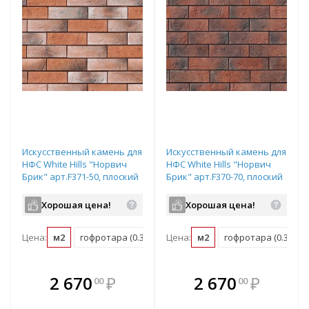
Искусственный камень для
Искусственный камень для
НФС White Hills "Норвич
НФС White Hills "Норвич
Брик" арт.F371-50, плоский
Брик" арт.F370-70, плоский
элемент
элемент
Хорошая цена!
Хорошая цена!
Цена:
м2
гофротара (0.38 м2)
Цена:
мастербокс (24.32 м2)
м2
гофротара (0.38 м2)
В комплекте
В комплекте
2 670
₽
2 670
₽
00
00
е!
всегда выгоднее!
всегда выгоднее!
в