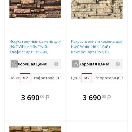
Искусственный камень для
Искусственный камень для
НФС White Hills "Уайт
НФС White Hills "Уайт
Клиффс" арт.F152-90,
Клиффс" арт.F152-10,
плоский элемент
плоский элемент
Хорошая цена!
Хорошая цена!
Цена:
м2
гофротара (0.35 м2)
Цена:
мастербокс (8.4 м2)
м2
гофротара (0.35 м2)
В комплекте
В комплекте
3 690
₽
3 690
₽
00
00
е!
всегда выгоднее!
всегда выгоднее!
в
т
Подобрать комплект
Подобрать комплект