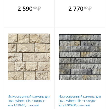
В комплекте
В комплекте
2 590
₽
2 770
₽
00
00
е!
всегда выгоднее!
всегда выгоднее!
в
т
Подобрать комплект
Подобрать комплект
Искусственный камень для
Искусственный камень для
НФС White Hills "Шинон"
НФС White Hills "Толедо"
арт.F410-10, плоский
арт.F400-80, плоский