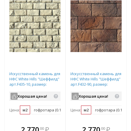
Искусственный камень для
Искусственный камень для
НФС White Hills "Шеффилд"
НФС White Hills "Шеффилд"
арт.F435-10, размер:
арт.F432-90, размер:
20х10см, плоский элемент
20х10см, плоский элемент
Хорошая цена!
Хорошая цена!
Цена:
м2
гофротара (0.17 м2)
Цена:
мастербокс (10 м2)
м2
гофротара (0.17 м2)
В комплекте
В комплекте
2 770
₽
2 770
₽
00
00