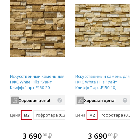
Искусственный камень для
Искусственный камень для
НФС White Hills "Уайт
НФС White Hills "Уайт
Клиффс" арт.F150-20,
Клиффс" арт.F150-10,
плоский элемент
плоский элемент
Хорошая цена!
Хорошая цена!
Цена:
м2
гофротара (0.35 м2)
Цена:
мастербокс (8.4 м2)
м2
гофротара (0.35 м2)
В комплекте
В комплекте
3 690
₽
3 690
₽
00
00