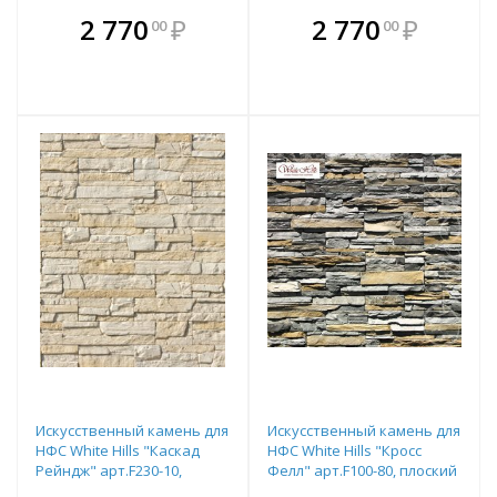
В комплекте
В комплекте
2 770
₽
2 770
₽
00
00
е!
всегда выгоднее!
всегда выгоднее!
в
т
Подобрать комплект
Подобрать комплект
Искусственный камень для
Искусственный камень для
НФС White Hills "Каскад
НФС White Hills "Кросс
Рейндж" арт.F230-10,
Фелл" арт.F100-80, плоский
плоский элемент
элемент