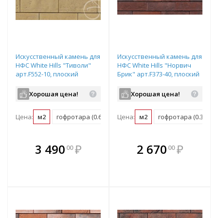
Искусственный камень для
Искусственный камень для
НФС White Hills "Тиволи"
НФС White Hills "Норвич
арт.F552-10, плоский
Брик" арт.F373-40, плоский
элемент
элемент
Хорошая цена!
Хорошая цена!
Цена:
м2
гофротара (0.672 м2)
Цена:
мастербокс (16.128 м2)
м2
гофротара (0.38 м2)
В комплекте
В комплекте
3 490
₽
2 670
₽
00
00
е!
всегда выгоднее!
всегда выгоднее!
в
т
Подобрать комплект
Подобрать комплект