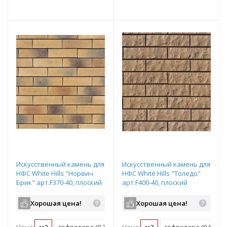
т
Подобрать комплект
Подобрать комплект
Искусственный камень для
Искусственный камень для
НФС White Hills "Норвич
НФС White Hills "Толедо"
Брик" арт.F370-40, плоский
арт.F400-40, плоский
элемент
элемент
Хорошая цена!
Хорошая цена!