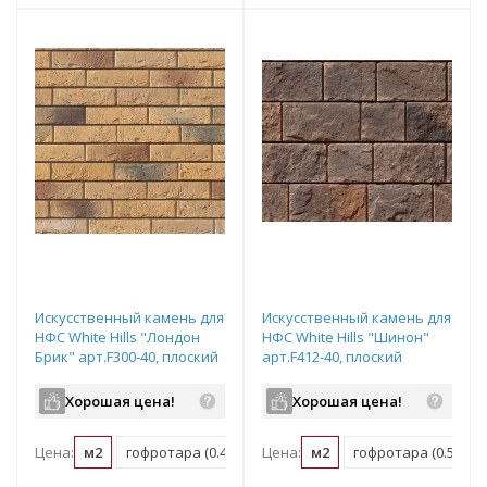
Искусственный камень для
Искусственный камень для
НФС White Hills "Лондон
НФС White Hills "Шинон"
Брик" арт.F300-40, плоский
арт.F412-40, плоский
элемент
элемент
Хорошая цена!
Хорошая цена!
Цена:
м2
гофротара (0.47 м2)
Цена:
мастербокс (21.15 м2)
м2
гофротара (0.58 м2)