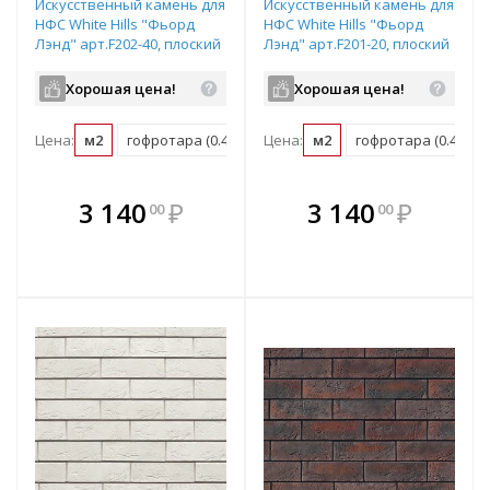
Искусственный камень для
Искусственный камень для
НФС White Hills "Фьорд
НФС White Hills "Фьорд
Лэнд" арт.F202-40, плоский
Лэнд" арт.F201-20, плоский
элемент
элемент
Хорошая цена!
Хорошая цена!
Цена:
м2
гофротара (0.4 м2)
Цена:
мастербокс (9.6 м2)
м2
гофротара (0.4 м2)
В комплекте
В комплекте
3 140
₽
3 140
₽
00
00
е!
всегда выгоднее!
всегда выгоднее!
в
т
Подобрать комплект
Подобрать комплект