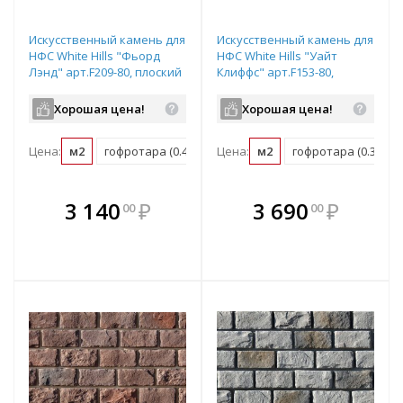
Искусственный камень для
Искусственный камень для
НФС White Hills "Фьорд
НФС White Hills "Уайт
Лэнд" арт.F209-80, плоский
Клиффс" арт.F153-80,
элемент
плоский элемент
Хорошая цена!
Хорошая цена!
Цена:
м2
гофротара (0.4 м2)
Цена:
мастербокс (9.6 м2)
м2
гофротара (0.35 м2)
В комплекте
В комплекте
3 140
₽
3 690
₽
00
00
е!
всегда выгоднее!
всегда выгоднее!
в
т
Подобрать комплект
Подобрать комплект