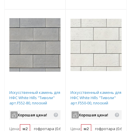
т
Подобрать комплект
Подобрать комплект
Искусственный камень для
Искусственный камень для
НФС White Hills "Тиволи"
НФС White Hills "Тиволи"
арт.F552-80, плоский
арт.F550-00, плоский
элемент
элемент
Хорошая цена!
Хорошая цена!
Цена:
м2
гофротара (0.672 м2)
Цена:
мастербокс (16.128 м2)
м2
гофротара (0.672 м2