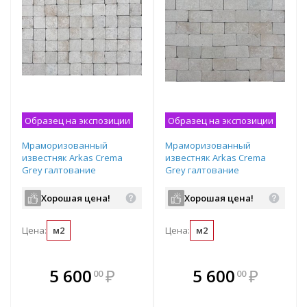
Образец на экспозиции
Образец на экспозиции
Мраморизованный
Мраморизованный
известняк Arkas Crema
известняк Arkas Crema
Grey галтование
Grey галтование
100х100х30 мм рядовая
200х100х30 мм рядовая
плитка
плитка
Хорошая цена!
Хорошая цена!
Цена:
м2
Цена:
м2
В комплекте
В комплекте
5 600
₽
5 600
₽
00
00
е!
всегда выгоднее!
всегда выгоднее!
в