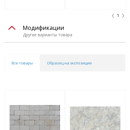
т
Подобрать комплект
Подобрать комплект
1
Модификации
Другие варианты товара
Все товары
Образец на экспозиции