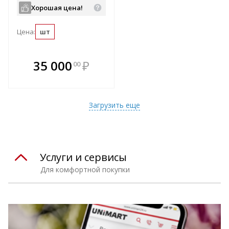
Хорошая цена!
Цена:
шт
В комплекте
35 000
₽
00
е!
всегда выгоднее!
т
Подобрать комплект
Загрузить еще
Услуги и сервисы
Для комфортной покупки