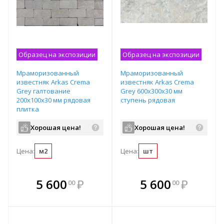
Образец на экспозиции
Образец на экспозиции
Мраморизованный
Мраморизованный
известняк Arkas Crema
известняк Arkas Crema
Grey галтование
Grey 600х300х30 мм
200х100х30 мм рядовая
ступень рядовая
плитка
Хорошая цена!
Хорошая цена!
Цена:
м2
Цена:
шт
В комплекте
В комплекте
5 600
₽
5 600
₽
00
00
е!
всегда выгоднее!
всегда выгоднее!
в
т
Подобрать комплект
Подобрать комплект