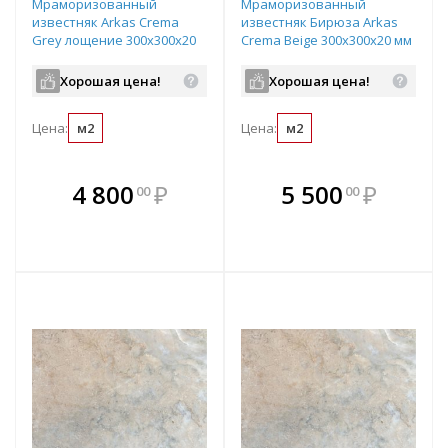
Мраморизованный
Мраморизованный
известняк Arkas Crema
известняк Бирюза Arkas
Grey лощение 300х300х20
Crema Beige 300х300х20 мм
мм рядовая плитка
рядовая плитка
Хорошая цена!
Хорошая цена!
Цена:
м2
Цена:
м2
В комплекте
В комплекте
4 800
₽
5 500
₽
00
00
е!
всегда выгоднее!
всегда выгоднее!
в
т
Подобрать комплект
Подобрать комплект