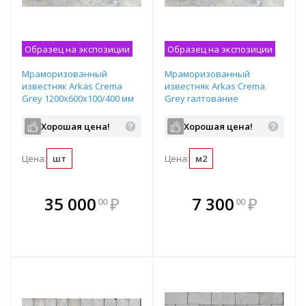
Образец на экспозиции
Образец на экспозиции
Мраморизованный
Мраморизованный
известняк Arkas Crema
известняк Arkas Crema
Grey 1200х600х100/400 мм
Grey галтование
корка
400х300х30 мм рядовая
плитка
Хорошая цена!
Хорошая цена!
Цена:
шт
Цена:
м2
В комплекте
В комплекте
35 000
₽
7 300
₽
00
00
е!
всегда выгоднее!
всегда выгоднее!
в
т
Подобрать комплект
Подобрать комплект