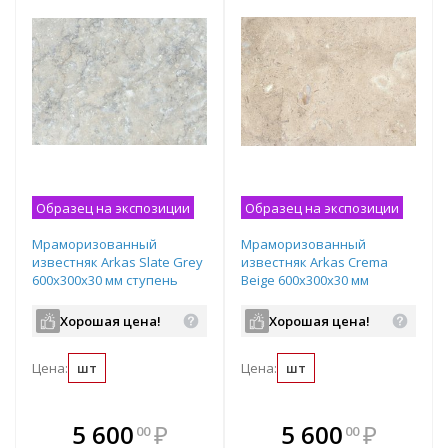
Образец на экспозиции
Образец на экспозиции
Мраморизованный
Мраморизованный
известняк Arkas Slate Grey
известняк Arkas Crema
600х300х30 мм ступень
Beige 600х300х30 мм
рядовая
ступень рядовая
Хорошая цена!
Хорошая цена!
Цена:
шт
Цена:
шт
В комплекте
В комплекте
5 600
₽
5 600
₽
00
00