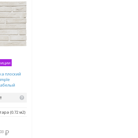
зиции
ка плоский
imple
рабелый
!
ара (0.72 м2)
В комплекте
₽
03
всегда выгоднее!