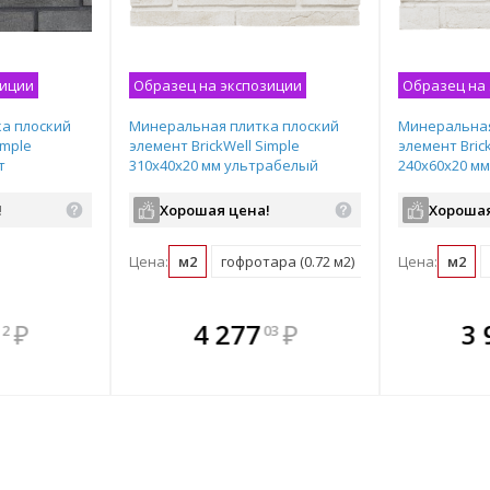
зиции
Образец на экспозиции
Образец на
а плоский
Минеральная плитка плоский
Минеральная
imple
элемент BrickWell Simple
элемент Bric
т
310х40х20 мм ультрабелый
240х60х20 м
BWP00034
BWP00035
!
Хорошая цена!
Хорошая
Цена:
м2
гофротара (0.72 м2)
Цена:
м2
те
плекте
В комплекте
В комплекте
В ком
₽
4 277
₽
3 
12
03
нее!
выгоднее!
всегда выгоднее!
всегда выгоднее!
всегда в
ект
ь комплект
Подобрать комплект
Подобрать комплект
Подобрать