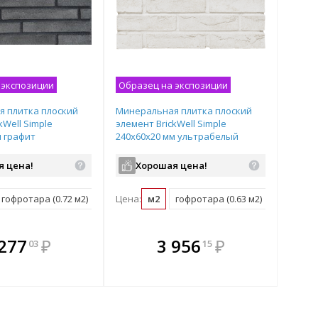
 экспозиции
Образец на экспозиции
 плитка плоский
Минеральная плитка плоский
kWell Simple
элемент BrickWell Simple
м графит
240х60х20 мм ультрабелый
BWP00035
я цена!
Хорошая цена!
гофротара (0.72 м2)
Цена:
м2
гофротара (0.63 м2)
плекте
В комплекте
В комплекте
В
 277
₽
3 956
₽
03
15
ыгоднее!
гда выгоднее!
всегда выгоднее!
всег
 комплект
добрать комплект
Подобрать комплект
Под