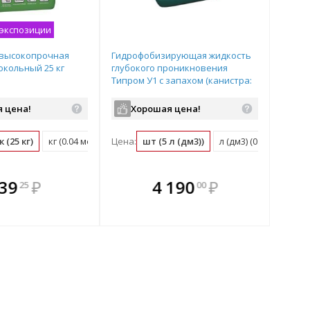
 экспозиции
 высокопрочная
Гидрофобизирующая жидкость
окольный 25 кг
глубокого проникновения
Типром У1 с запахом (канистра:
5л)
 цена!
Хорошая цена!
 (25 кг)
кг (0.04 мешок)
Цена:
шт (5 л (дм3))
л (дм3) (0.2 шт)
плекте
 комплекте
В комплекте
В
39
₽
4 190
₽
25
00
ыгоднее!
гда выгоднее!
всегда выгоднее!
всег
 комплект
добрать комплект
Подобрать комплект
Под