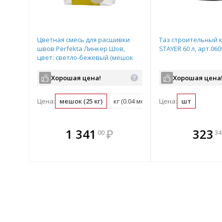
Цветная смесь для расшивки
Таз строительный 
швов Perfekta Линкер Шов,
STAYER 60 л, арт.060
цвет: светло-бежевый (мешок
25кг)
Хорошая цена!
Хорошая цена
Цена:
мешок (25 кг)
кг (0.04 мешок)
Цена:
шт
те
В комплекте
В комплек
В ком
1 341
₽
323
00
34
днее!
всегда выгоднее!
всегда выгод
всегда 
лект
Подобрать комплект
Подобрать компл
Подобрат