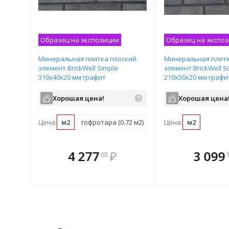
Образец на экспозиции
Образец на экспо
Минеральная плитка плоский
Минеральная плитк
элемент BrickWell Simple
элемент BrickWell S
310х40х20 мм графит
210х50х20 мм графи
Хорошая цена!
Хорошая цена
Цена:
м2
гофротара (0.72 м2)
Цена:
м2
те
В комплекте
В комплек
В ком
4 277
₽
3 099
03
днее!
всегда выгоднее!
всегда выгод
всегда 
лект
Подобрать комплект
Подобрать компл
Подобрат