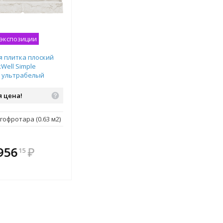
 экспозиции
 плитка плоский
kWell Simple
м ультрабелый
 цена!
гофротара (0.63 м2)
плекте
В комплекте
956
₽
15
ыгоднее!
всегда выгоднее!
 комплект
Подобрать комплект