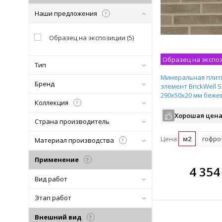
Наши предложения
?
Образец на экспозиции
(
5
)
Образец на экспо
Тип
Минеральная плит
Бренд
элемент BrickWell S
290х50х20 мм беж
Коллекция
?
Хорошая цена
Страна производитель
Цена:
м2
гофрот
Материал производства
?
Применение
?
В комплекте
В ко
4 354
всегда выгоднее!
всегда 
Вид работ
Подобрать комплект
Подобрат
Этап работ
Внешний вид
?