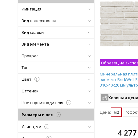
Имитация
Вид поверхности
Вид кладки
Вид элемента
Прокрас
Образец на экспо
Тон
Минеральная плит
Цвет
элемент BrickWell S
?
310х40х20 мм ульт
BWP00034
Оттенок
Хорошая цена
Цвет производителя
?
Цена:
м2
гофрот
Размеры и вес
?
Длина, мм
?
В комплекте
4 277
всегда выгоднее!