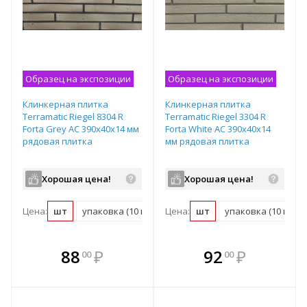
Образец на экспозиции
Образец на экспозиции
Клинкерная плитка
Клинкерная плитка
Terramatic Riegel 8304 R
Terramatic Riegel 3304 R
Forta Grey AC 390х40х14 мм
Forta White AC 390х40х14
рядовая плитка
мм рядовая плитка
Хорошая цена!
Хорошая цена!
Цена:
шт
упаковка (10 шт)
Цена:
м2 (48 шт)
шт
упаковка (10 шт)
В комплекте
В комплекте
88
₽
92
₽
00
00
е!
всегда выгоднее!
всегда выгоднее!
в
т
Подобрать комплект
Подобрать комплект