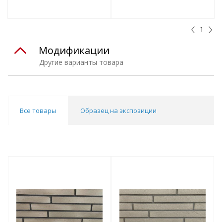
т
Подобрать комплект
Подобрать комплект
1
Модификации
Другие варианты товара
Все товары
Образец на экспозиции