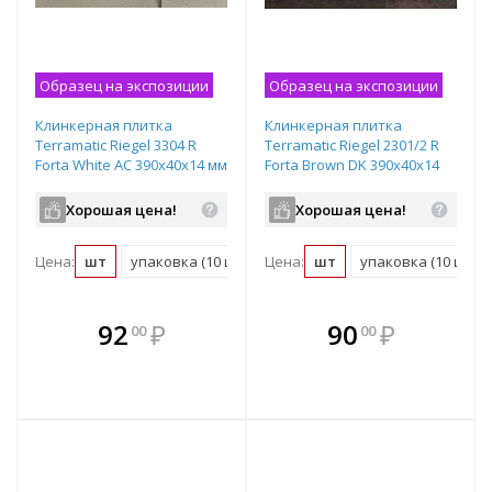
Образец на экспозиции
Образец на экспозиции
Клинкерная плитка
Клинкерная плитка
Terramatic Riegel 3304 R
Terramatic Riegel 2301/2 R
Forta White AC 390х40х14 мм
Forta Brown DK 390х40х14
рядовая плитка
мм рядовая плитка
Хорошая цена!
Хорошая цена!
Цена:
шт
упаковка (10 шт)
Цена:
м2 (48 шт)
шт
упаковка (10 шт)
В комплекте
В комплекте
92
₽
90
₽
00
00
е!
всегда выгоднее!
всегда выгоднее!
в
т
Подобрать комплект
Подобрать комплект