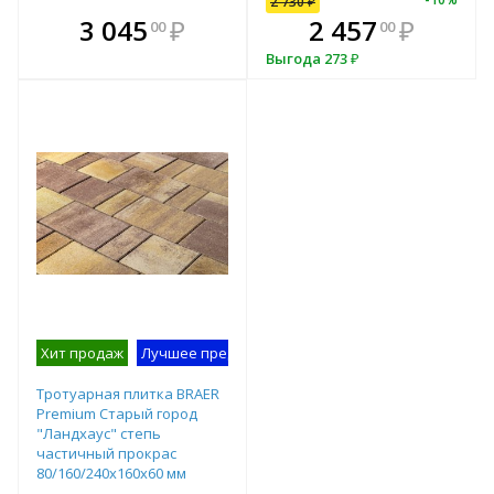
2 730
₽
В комплекте
В комплекте
3 045
₽
2 457
₽
00
00
е!
всегда выгоднее!
всегда выгоднее!
в
Выгода
273
₽
т
Подобрать комплект
Подобрать комплект
Хит продаж
Лучшее предложение
Образец на экспозиции
Тротуарная плитка BRAER
Premium Старый город
"Ландхаус" степь
частичный прокрас
80/160/240х160х60 мм