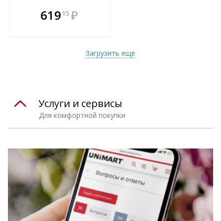
В комплекте
619
₽
15
е!
всегда выгоднее!
т
Подобрать комплект
Загрузить еще
Услуги и сервисы
Для комфортной покупки