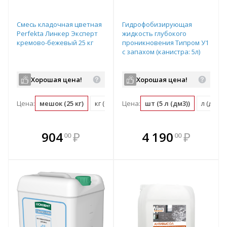
Смесь кладочная цветная
Гидрофобизирующая
Perfekta Линкер Эксперт
жидкость глубокого
кремово-бежевый 25 кг
проникновения Типром У1
с запахом (канистра: 5л)
Хорошая цена!
Хорошая цена!
Цена:
мешок (25 кг)
кг (0.04 мешок)
Цена:
шт (5 л (дм3))
л (дм3) (
В комплекте
В комплекте
904
₽
4 190
₽
00
00
е!
всегда выгоднее!
всегда выгоднее!
в
т
Подобрать комплект
Подобрать комплект