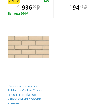
12
%
-
12
%
2 200
₽
В комплекте
В комплекте
1 936
₽
194
₽
00
42
всегда выгоднее!
всегда выгоднее!
в
Выгода
264
₽
Подобрать комплект
Подобрать комплект
Клинкерная плитка
Feldhaus Klinker Classic
R100NF14 perla liso
240х71х14 мм плоский
элемент