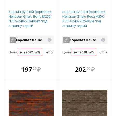
Кирпич ручной формовки
Кирпич ручной формовки
Nelissen Grigio Borlo М250
Nelissen Grigio Roca М250
N70/4 240х70х40 мм под
N70/4 240х70х40 мм под
старину серый
старину серый
Хорошая цена!
Хорошая цена!
Цена:
шт (0.01 м2)
м2 (77 шт)
Цена:
поддон (724 шт)
шт (0.01 м2)
м2 (77 шт)
В комплекте
В комплекте
197
₽
202
₽
26
00
е!
всегда выгоднее!
всегда выгоднее!
в
т
Подобрать комплект
Подобрать комплект