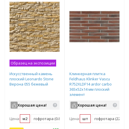
Образец на экспозиции
Искусственный камень
Клинкерная плитка
плоский Leonardo Stone
Feldhaus Klinker Vascu
Верона 055 бежевый
R752XLDF14 ardor carbo
365х52х14 мм плоский
элемент
Хорошая цена!
Хорошая цена!
Цена:
м2
гофротара (0.8 м2)
Цена:
шт
гофротара (22 шт)