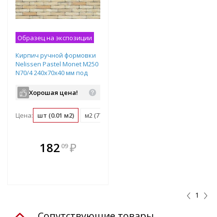
Образец на экспозиции
Кирпич ручной формовки
Nelissen Pastel Monet М250
N70/4 240х70х40 мм под
старину желтый
Хорошая цена!
Цена:
шт (0.01 м2)
м2 (77 шт)
поддон (724 шт)
В комплекте
182
₽
09
е!
всегда выгоднее!
т
Подобрать комплект
1
Сопутствующие товары