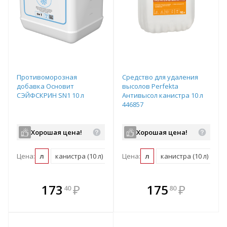
Противоморозная
Средство для удаления
добавка Основит
высолов Perfekta
СЭЙФСКРИН SN1 10 л
Антивысол канистра 10 л
446857
Хорошая цена!
Хорошая цена!
Цена:
л
канистра (10 л)
Цена:
л
канистра (10 л)
В комплекте
В комплекте
173
₽
175
₽
40
80
е!
всегда выгоднее!
всегда выгоднее!
в
т
Подобрать комплект
Подобрать комплект