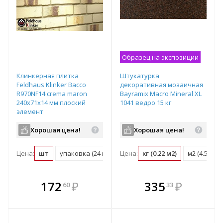
Образец на экспозиции
Клинкерная плитка
Штукатурка
Feldhaus Klinker Bacco
декоративная мозаичная
R970NF14 crema maron
Bayramix Macro Mineral XL
240х71х14 мм плоский
1041 ведро 15 кг
элемент
Хорошая цена!
Хорошая цена!
Цена:
шт
упаковка (24 шт)
Цена:
м2 (48 шт)
кг (0.22 м2)
паллет (2160 шт)
м2 (4.5 кг)
В комплекте
В комплекте
172
₽
335
₽
60
33
е!
всегда выгоднее!
всегда выгоднее!
в
т
Подобрать комплект
Подобрать комплект