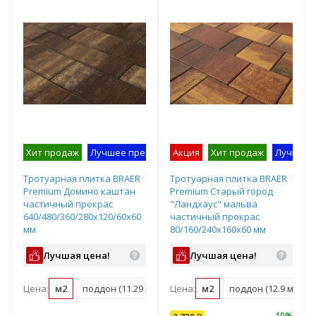
Хит продаж
Лучшее предложение
Акция
Образец на экспозиции
Хит продаж
Лучшее 
Тротуарная плитка BRAER
Тротуарная плитка BRAER
Premium Домино каштан
Premium Старый город
частичный прокрас
"Ландхаус" мальва
640/480/360/280х120/60х60
частичный прокрас
мм
80/160/240х160х60 мм
Лучшая цена!
Лучшая цена!
Цена:
м2
поддон (11.29 м2)
Цена:
м2
поддон (12.9 м2)
-
10
%