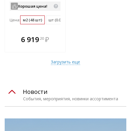
Хорошая цена!
Цена:
м2 (48 шт)
шт (0.02 м2)
паллет (3600 м2)
В комплекте
6 919
₽
20
е!
всегда выгоднее!
т
Подобрать комплект
Загрузить еще
Новости
События, мероприятия, новинки ассортимента