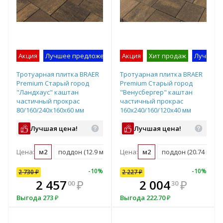
Акция
Лучшее предложение
Акция
Образец на экспозиции
Хит продаж
Лучшее 
Тротуарная плитка BRAER
Тротуарная плитка BRAER
Premium Старый город
Premium Старый город
"Ландхаус" каштан
"Венусбергер" каштан
частичный прокрас
частичный прокрас
80/160/240х160х60 мм
160х240/160/120х40 мм
Лучшая цена!
Лучшая цена!
Цена:
м2
поддон (12.9 м2)
Цена:
м2
поддон (20.74 м2)
-
10
%
-
10
%
2 730
₽
2 227
₽
В комплекте
В комплекте
2 457
₽
2 004
₽
00
30
е!
всегда выгоднее!
всегда выгоднее!
в
Выгода
273
₽
Выгода
222.70
₽
т
Подобрать комплект
Подобрать комплект