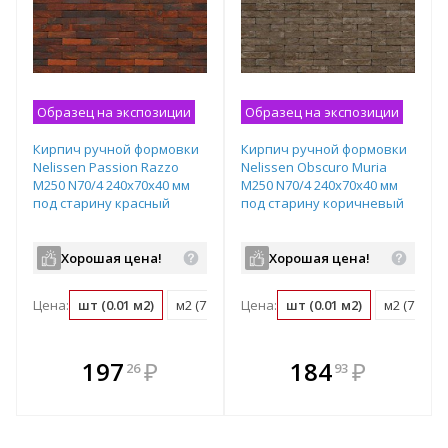
Образец на экспозиции
Образец на экспозиции
Кирпич ручной формовки
Кирпич ручной формовки
Nelissen Passion Razzo
Nelissen Obscuro Muria
М250 N70/4 240х70х40 мм
М250 N70/4 240х70х40 мм
под старину красный
под старину коричневый
Хорошая цена!
Хорошая цена!
Цена:
шт (0.01 м2)
м2 (77 шт)
Цена:
поддон (724 шт)
шт (0.01 м2)
м2 (77 шт)
В комплекте
В комплекте
197
₽
184
₽
26
93
е!
всегда выгоднее!
всегда выгоднее!
в
т
Подобрать комплект
Подобрать комплект