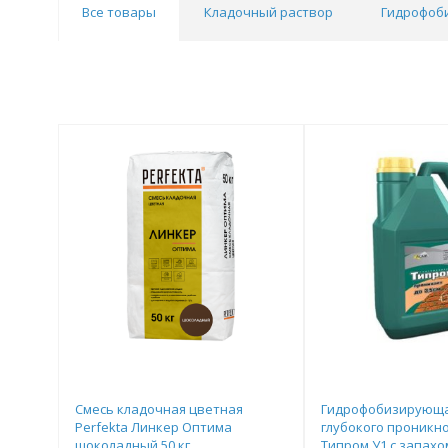
Все товары
Кладочный раствор
Гидрофоб
Смесь кладочная цветная
Гидрофобизирующа
Perfekta Линкер Оптима
глубокого проникн
шоколадный 50 кг
Типром У1 с запахо