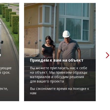
м
Приедем к вам на объект
Р
вующие
Вы можете пригласить нас к себе
М
 срок.
на объект. Мы привезем образцы
в
материалов и обсудим решения
у
для вашего проекта
С
екте,
Вы сэкономите время на поездке к
м
нам
в