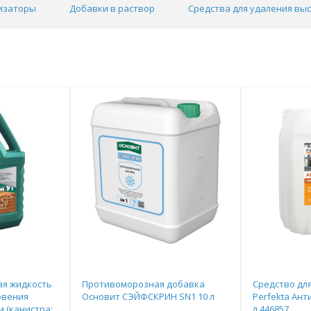
изаторы
Добавки в раствор
Средства для удаления вы
я жидкость
Противоморозная добавка
Средство дл
овения
Основит СЭЙФСКРИН SN1 10 л
Perfekta Ант
м (канистра:
л 446857