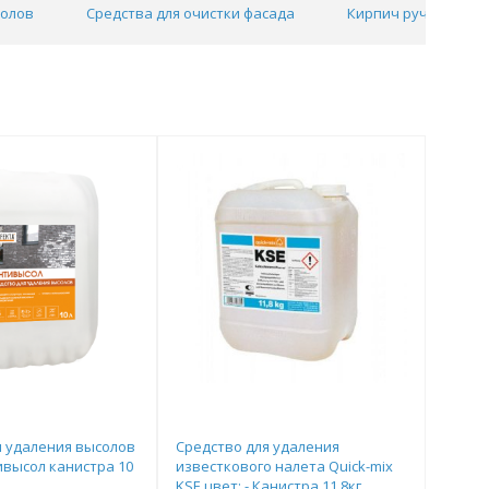
солов
Средства для очистки фасада
Кирпич ручной фор
я удаления высолов
Средство для удаления
ивысол канистра 10
известкового налета Quick-mix
KSE цвет: - Канистра 11,8кг,