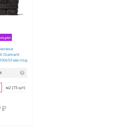
зиции
рмовки
ek Diamant
100х50 мм под
М019
!
м2 (73 шт)
поддон (810 шт)
В комплекте
₽
6
всегда выгоднее!
Подобрать комплект