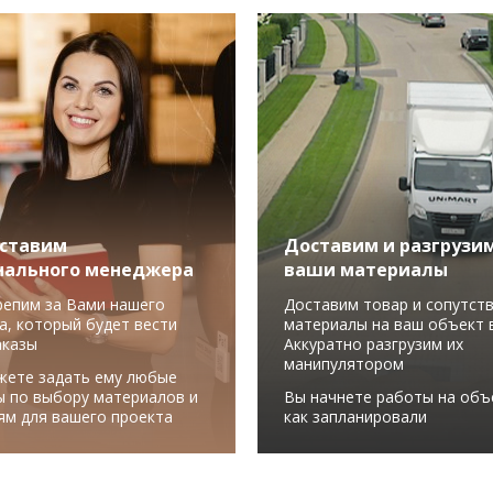
ставим
Доставим и разгрузи
нального менеджера
ваши материалы
репим за Вами нашего
Доставим товар и сопутст
а, который будет вести
материалы на ваш объект в
аказы
Аккуратно разгрузим их
манипулятором
жете задать ему любые
ы по выбору материалов и
Вы начнете работы на объ
ям для вашего проекта
как запланировали