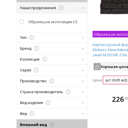
Наши предложения
?
Образец на экспозиции
(
1
)
Образец на экспо
Тип
?
Кирпич ручной фо
Бренд
?
Klinkers Steenfabri
zwart М150 WF 210х
Коллекция
?
старину черный К
Хорошая цена
Серия
?
Цена:
шт (0.01 м2)
Производство
?
Страна производитель
?
В комплекте
226
6
всегда выгоднее!
Вид изделия
?
Подобрать комплект
Вид
?
Внешний вид
?