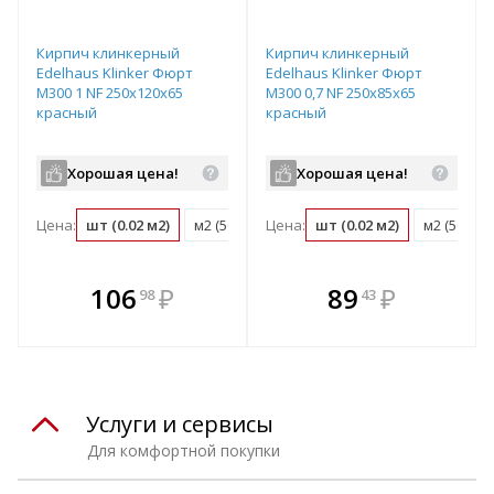
Кирпич клинкерный
Кирпич клинкерный
Edelhaus Klinker Фюрт
Edelhaus Klinker Фюрт
М300 1 NF 250х120х65
М300 0,7 NF 250х85х65
красный
красный
Хорошая цена!
Хорошая цена!
Цена:
шт (0.02 м2)
м2 (50 шт)
Цена:
поддон (480 шт)
шт (0.02 м2)
м2 (50 шт)
В комплекте
В комплекте
106
₽
89
₽
98
43
е!
всегда выгоднее!
всегда выгоднее!
в
т
Подобрать комплект
Подобрать комплект
Услуги и сервисы
Для комфортной покупки