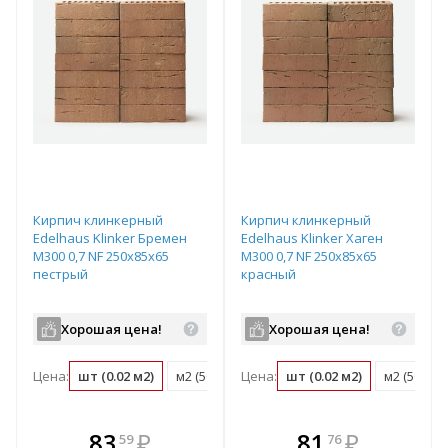
Кирпич клинкерный
Кирпич клинкерный
Edelhaus Klinker Бремен
Edelhaus Klinker Хаген
М300 0,7 NF 250х85х65
М300 0,7 NF 250х85х65
пестрый
красный
Хорошая цена!
Хорошая цена!
Цена:
шт (0.02 м2)
м2 (50 шт)
Цена:
поддон (600 шт)
шт (0.02 м2)
м2 (50 шт)
В комплекте
В комплекте
83
₽
81
₽
59
76