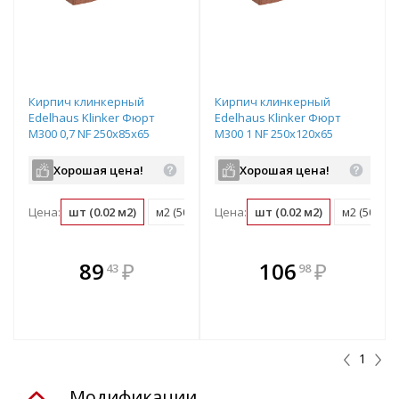
Кирпич клинкерный
Кирпич клинкерный
Edelhaus Klinker Фюрт
Edelhaus Klinker Фюрт
М300 0,7 NF 250х85х65
М300 1 NF 250х120х65
красный
красный
Хорошая цена!
Хорошая цена!
Цена:
шт (0.02 м2)
м2 (50 шт)
Цена:
поддон (600 шт)
шт (0.02 м2)
м2 (50 шт)
В комплекте
В комплекте
89
₽
106
₽
43
98
е!
всегда выгоднее!
всегда выгоднее!
в
т
Подобрать комплект
Подобрать комплект
1
Модификации