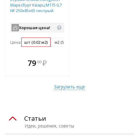
Марксбург Кварц М175 0,7
NF 250х85х65 пестрый
Хорошая цена!
Цена:
шт (0.02 м2)
м2 (50 шт)
поддон (660 шт)
В комплекте
79
₽
60
е!
всегда выгоднее!
т
Подобрать комплект
Загрузить еще
Статьи
Идеи, решения, советы