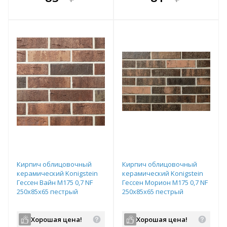
е!
всегда выгоднее!
всегда выгоднее!
в
т
Подобрать комплект
Подобрать комплект
Кирпич облицовочный
Кирпич облицовочный
керамический Konigstein
керамический Konigstein
Гессен Вайн М175 0,7 NF
Гессен Морион М175 0,7 NF
250х85х65 пестрый
250х85х65 пестрый
Хорошая цена!
Хорошая цена!