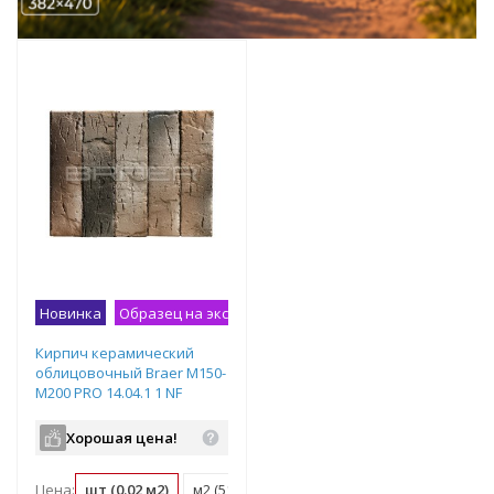
Новинка
Образец на экспозиции
Кирпич керамический
облицовочный Braer M150-
M200 PRO 14.04.1 1 NF
250x120x65
Хорошая цена!
Цена:
шт (0.02 м2)
м2 (51 шт)
поддон (480 шт)