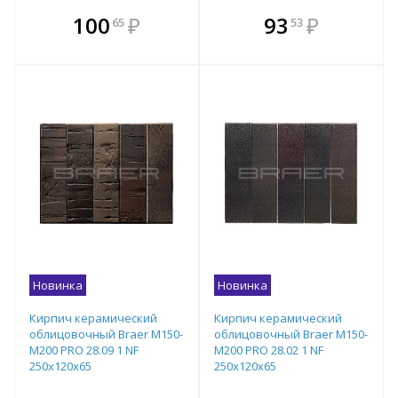
В комплекте
В комплекте
100
₽
93
₽
65
53
е!
всегда выгоднее!
всегда выгоднее!
в
т
Подобрать комплект
Подобрать комплект
Новинка
Новинка
Кирпич керамический
Кирпич керамический
облицовочный Braer M150-
облицовочный Braer M150-
M200 PRO 28.09 1 NF
M200 PRO 28.02 1 NF
250x120x65
250x120x65