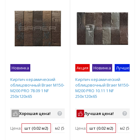
Новинка
Акция
Новинка
Лучшее пр
Кирпич керамический
Кирпич керамический
облицовочный Braer M150-
облицовочный Braer M150-
M200 PRO 78.09 1 NF
M200 PRO 10.11 1 NF
250x120x65
250x120x65
Хорошая цена!
Лучшая цена!
Цена:
шт (0.02 м2)
м2 (51 шт)
Цена:
поддон (480 шт)
шт (0.02 м2)
м2 (51 шт)