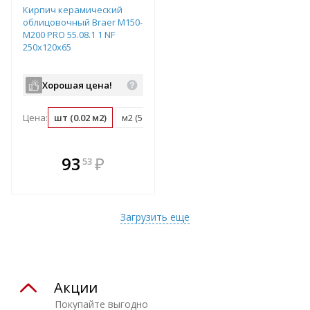
Кирпич керамический
облицовочный Braer M150-
M200 PRO 55.08.1 1 NF
250x120x65
Хорошая цена!
Цена:
шт (0.02 м2)
м2 (51 шт)
поддон (480 шт)
В комплекте
93
₽
53
е!
всегда выгоднее!
т
Подобрать комплект
Загрузить еще
Акции
Покупайте выгодно