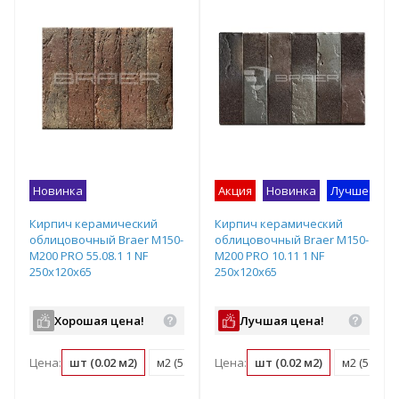
Новинка
Акция
Новинка
Лучшее пр
Кирпич керамический
Кирпич керамический
облицовочный Braer M150-
облицовочный Braer M150-
M200 PRO 55.08.1 1 NF
M200 PRO 10.11 1 NF
250x120x65
250x120x65
Хорошая цена!
Лучшая цена!
Цена:
шт (0.02 м2)
м2 (51 шт)
Цена:
поддон (480 шт)
шт (0.02 м2)
м2 (51 шт)