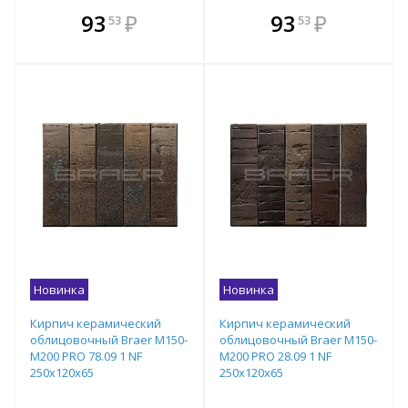
В комплекте
В комплекте
93
₽
93
₽
53
53
е!
всегда выгоднее!
всегда выгоднее!
в
т
Подобрать комплект
Подобрать комплект
Новинка
Новинка
Кирпич керамический
Кирпич керамический
облицовочный Braer M150-
облицовочный Braer M150-
M200 PRO 78.09 1 NF
M200 PRO 28.09 1 NF
250x120x65
250x120x65