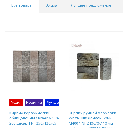
Все товары
Акция
Лучшее предложение
О
Акция
Новинка
Лучшее предложение
Образец на экспоз
Кирпич керамический
Кирпич ручной формовки
облицовочный Braer М150-
White Hills Лондон Брик
200 дакар 1 NF 250х120х65
М400 1 NF 240х70х110 мм