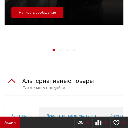
Написать сообщение
Альтернативные товары
Также могут подойти
Все товары
Декоративная штукатурка
Искусств
Акции
0
0
0