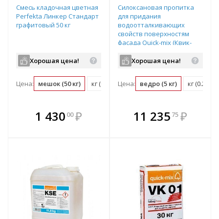
Смесь кладочная цветная
Силоксановая пропитка
Perfekta Линкер Стандарт
для придания
графитовый 50 кг
водоотталкивающих
свойств поверхностям
фасада Quick-mix (Квик-
микс) Vesterol 5i Gel280,
цвет: - (ведро 5кг),
Хорошая цена!
Хорошая цена!
арт.72014
Цена:
мешок (50 кг)
кг (0.02 мешок)
Цена:
ведро (5 кг)
кг (0.2 ве
В комплекте
В комплекте
1 430
₽
11 235
₽
00
75
е!
всегда выгоднее!
всегда выгоднее!
в
т
Подобрать комплект
Подобрать комплект