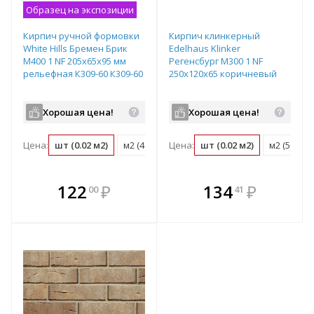
Образец на экспозиции
Кирпич ручной формовки
Кирпич клинкерный
White Hills Бремен Брик
Edelhaus Klinker
М400 1 NF 205х65х95 мм
Регенсбург М300 1 NF
рельефная К309-60 К309-60
250х120х65 коричневый
Хорошая цена!
Хорошая цена!
Цена:
шт (0.02 м2)
м2 (48 шт)
Цена:
поддон (432 шт)
шт (0.02 м2)
м2 (50 шт)
В комплекте
В комплекте
122
₽
134
₽
00
41
е!
всегда выгоднее!
всегда выгоднее!
в
т
Подобрать комплект
Подобрать комплект