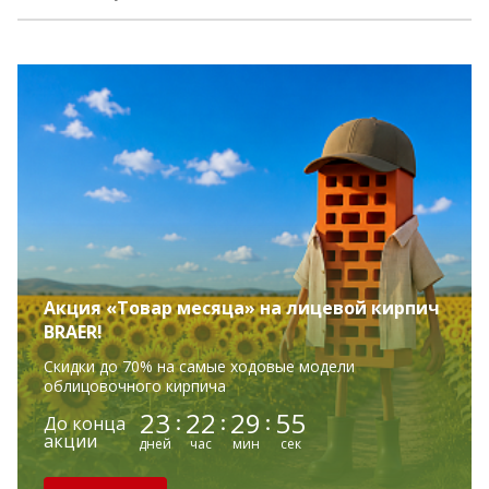
Акция «Товар месяца» на лицевой кирпич
BRAER!
Скидки до 70% на самые ходовые модели
облицовочного кирпича
23
22
29
53
:
:
:
До конца
акции
дней
час
мин
сек