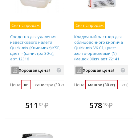
Снят с продаж
Снят с продаж
Средство для удаления
Кладочный раствор для
известкового налета
облицовочного кирпича
Quick-mix (Квик-микс) KSE,
Quick-mix VK 01, цвет:
цвет: - (канистра 30кг),
желто-оранжевый (N)
арт.12316
(мешок 30кг), арт.72141
Хорошая цена!
Хорошая цена!
Цена:
кг
канистра (30 кг)
Цена:
мешок (30 кг)
кг (0.03
В комплекте
В комплекте
511
₽
578
₽
07
10
е!
всегда выгоднее!
всегда выгоднее!
в
т
Подобрать комплект
Подобрать комплект