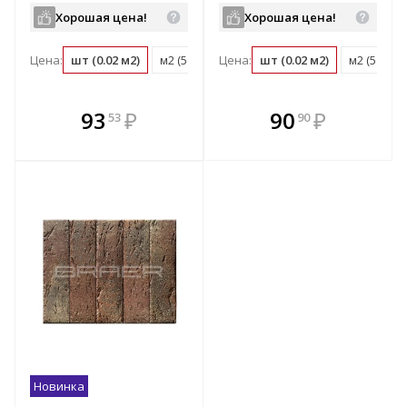
Хорошая цена!
Хорошая цена!
Цена:
шт (0.02 м2)
м2 (51 шт)
Цена:
поддон (480 шт)
шт (0.02 м2)
м2 (51 шт)
В комплекте
В комплекте
93
₽
90
₽
53
90
е!
всегда выгоднее!
всегда выгоднее!
в
т
Подобрать комплект
Подобрать комплект
Новинка