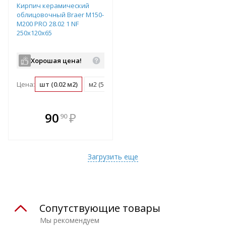
Кирпич керамический
облицовочный Braer M150-
M200 PRO 28.02 1 NF
250x120x65
Хорошая цена!
Цена:
шт (0.02 м2)
м2 (51 шт)
поддон (480 шт)
В комплекте
90
₽
90
е!
всегда выгоднее!
т
Подобрать комплект
Загрузить еще
Сопутствующие товары
Мы рекомендуем