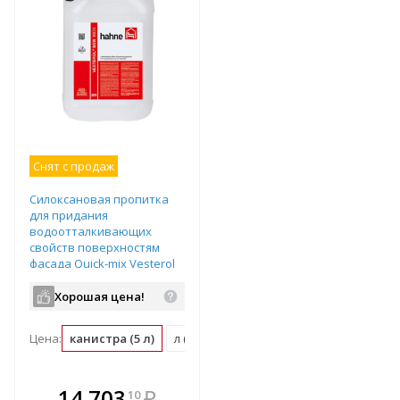
Снят с продаж
Силоксановая пропитка
для придания
водоотталкивающих
свойств поверхностям
фасада Quick-mix Vesterol
SSW 18OS цвет: - Канистра
5л, арт.72012
Хорошая цена!
Цена:
канистра (5 л)
л (0.2 канистра)
В комплекте
14 703
₽
10