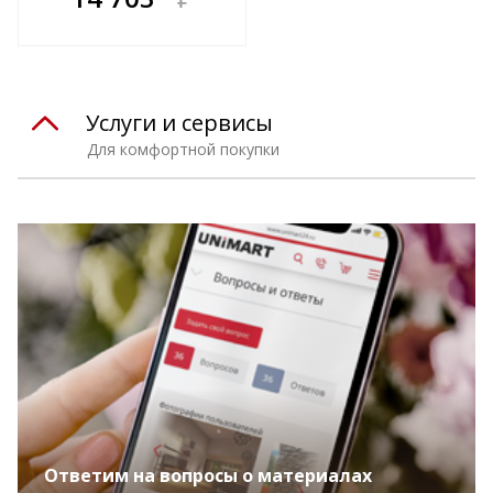
е!
всегда выгоднее!
т
Подобрать комплект
Услуги и сервисы
Для комфортной покупки
Ответим на вопросы о материалах