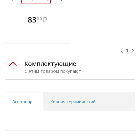
В комплекте
83
₽
50
е!
всегда выгоднее!
т
Подобрать комплект
1
Комплектующие
С этим товаром покупают
Все товары
Кирпич керамический