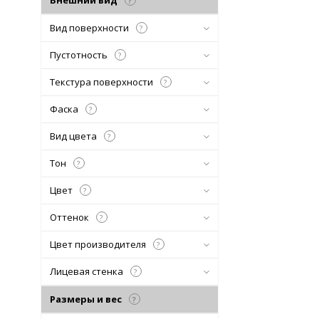
Внешний вид
?
Вид поверхности
?
Пустотность
?
Текстура поверхности
?
Фаска
?
Вид цвета
?
Тон
?
Цвет
?
Оттенок
?
Цвет производителя
?
Лицевая стенка
?
Размеры и вес
?