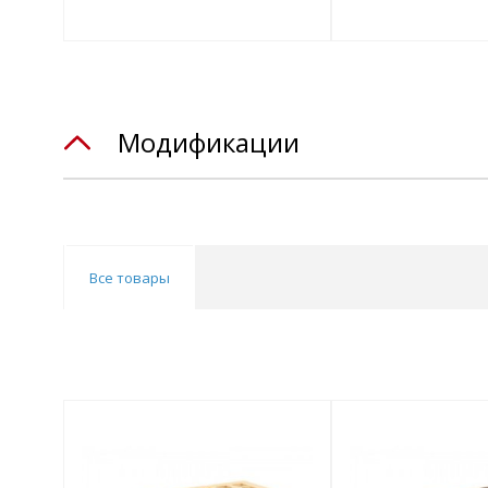
лект
Подобрать комплект
Подобрать компл
Подобрат
Модификации
Все товары