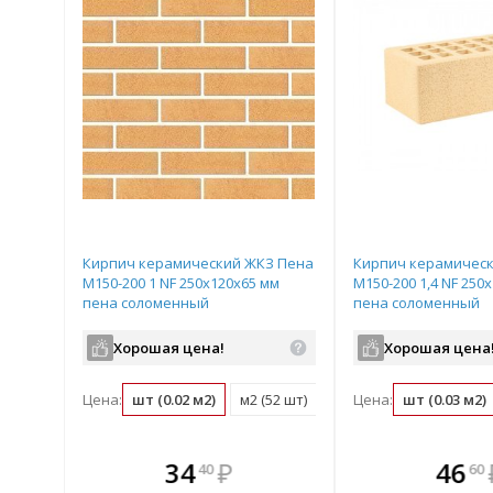
Кирпич керамический ЖКЗ Пена
Кирпич керамичес
М150-200 1 NF 250х120х65 мм
М150-200 1,4 NF 250
пена соломенный
пена соломенный
Хорошая цена!
Хорошая цена
Цена:
шт (0.02 м2)
м2 (52 шт)
поддон (480 шт)
Цена:
шт (0.03 м2)
те
В комплекте
В комплек
В ком
34
₽
46
40
60
днее!
всегда выгоднее!
всегда выгод
всегда 