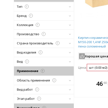
Тип
?
Бренд
?
Коллекция
?
Производство
?
Кирпич керамичес
М150-200 1,4 NF 250
Страна производитель
?
пена соломенный
Вид изделия
?
Хорошая цена
Вид
?
Цена:
шт (0.03 м2)
Применение
?
Область применения
?
В комплекте
В ко
46
60
всегда выгоднее!
всегда 
Вид работ
?
Подобрать комплект
Подобрат
Этап работ
?