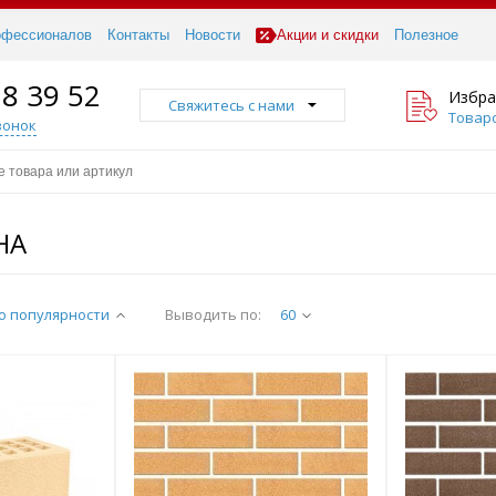
офессионалов
Контакты
Новости
Акции и скидки
Полезное
18 39 52
Избра
Свяжитесь с нами
Товаро
вонок
НА
о популярности
Выводить по:
60