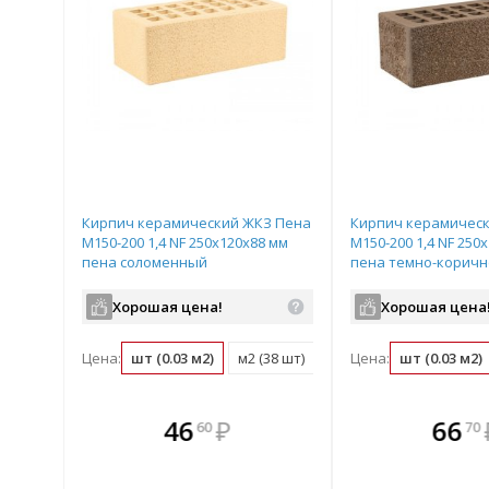
Кирпич керамический ЖКЗ Пена
Кирпич керамичес
М150-200 1,4 NF 250х120х88 мм
М150-200 1,4 NF 250
пена соломенный
пена темно-корич
Хорошая цена!
Хорошая цена
Цена:
шт (0.03 м2)
м2 (38 шт)
поддон (352 шт)
Цена:
шт (0.03 м2)
те
В комплекте
В комплек
В ком
46
₽
66
60
70
днее!
всегда выгоднее!
всегда выгод
всегда 
лект
Подобрать комплект
Подобрать компл
Подобрат