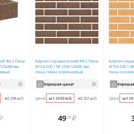
кий ЖКЗ Пена
Кирпич керамический ЖКЗ Пена
Кирпич кера
х120х88 мм
М150-200 1 NF 250х120х65 мм
М150-200 1 N
невый
пена темно-коричневый
пена солом
!
Хорошая цена!
Хорошая
м2 (38 шт)
поддон (352 шт)
Цена:
шт (0.02 м2)
м2 (52 шт)
поддон (480 шт)
Цена:
шт (0.
те
плекте
В комплекте
В комплекте
В ком
₽
49
₽
20
нее!
выгоднее!
всегда выгоднее!
всегда выгоднее!
всегда в
ект
ь комплект
Подобрать комплект
Подобрать комплект
Подобрать