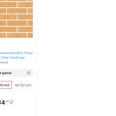
мический ЖКЗ Пена
F 250х120х65 мм
енный
 цена!
02 м2)
м2 (52 шт)
поддон (480 шт)
плекте
В комплекте
34
₽
40
ыгоднее!
всегда выгоднее!
 комплект
Подобрать комплект