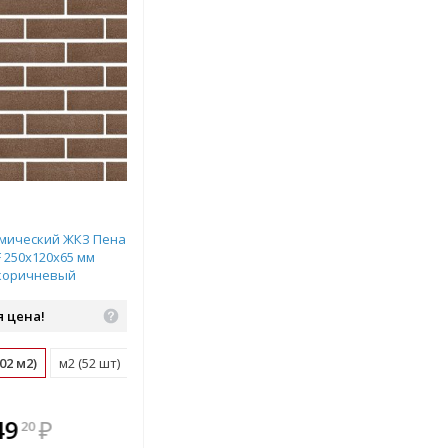
мический ЖКЗ Пена
F 250х120х65 мм
коричневый
 цена!
02 м2)
м2 (52 шт)
поддон (480 шт)
плекте
В комплекте
49
₽
20
ыгоднее!
всегда выгоднее!