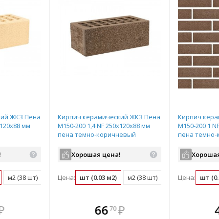
кий ЖКЗ Пена
Кирпич керамический ЖКЗ Пена
Кирпич кера
х120х88 мм
М150-200 1,4 NF 250х120х88 мм
М150-200 1 N
пена темно-коричневый
пена темно-
!
Хорошая цена!
Хорошая
м2 (38 шт)
поддон (352 шт)
Цена:
шт (0.03 м2)
м2 (38 шт)
поддон (352 шт)
Цена:
шт (0.
те
плекте
В комплекте
В комплекте
В ком
₽
66
₽
70
нее!
выгоднее!
всегда выгоднее!
всегда выгоднее!
всегда в