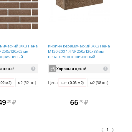
амический ЖКЗ Пена
Кирпич керамический ЖКЗ Пена
F 250х120х65 мм
М150-200 1,4 NF 250х120х88 мм
-коричневый
пена темно-коричневый
я цена!
Хорошая цена!
.02 м2)
м2 (52 шт)
поддон (480 шт)
Цена:
шт (0.03 м2)
м2 (38 шт)
поддон (
плекте
В комплекте
В комплекте
В
49
₽
66
₽
20
70
ыгоднее!
гда выгоднее!
всегда выгоднее!
всег
 комплект
добрать комплект
Подобрать комплект
Под
1