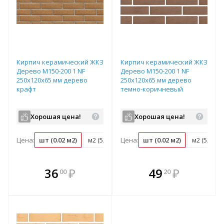
Кирпич керамический ЖКЗ
Кирпич керамический ЖКЗ
Дерево М150-200 1 NF
Дерево М150-200 1 NF
250х120х65 мм дерево
250х120х65 мм дерево
крафт
темно-коричневый
Хорошая цена!
Хорошая цена!
Цена:
шт (0.02 м2)
м2 (52 шт)
Цена:
поддон (480 шт)
шт (0.02 м2)
м2 (52 шт)
В комплекте
В комплекте
36
₽
49
₽
00
20
е!
всегда выгоднее!
всегда выгоднее!
в
т
Подобрать комплект
Подобрать комплект