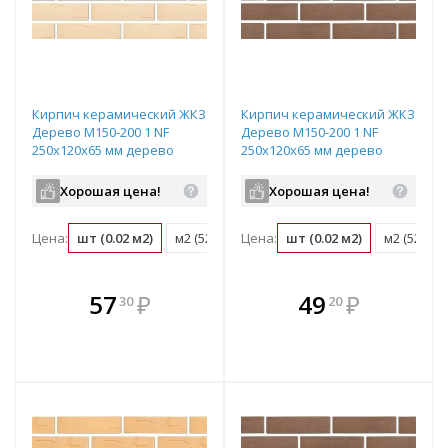
Кирпич керамический ЖКЗ
Кирпич керамический ЖКЗ
Дерево М150-200 1 NF
Дерево М150-200 1 NF
250х120х65 мм дерево
250х120х65 мм дерево
слоновая кость
темно-коричневый
Хорошая цена!
Хорошая цена!
Цена:
шт (0.02 м2)
м2 (52 шт)
Цена:
поддон (480 шт)
шт (0.02 м2)
м2 (52 шт)
В комплекте
В комплекте
57
₽
49
₽
30
20
е!
всегда выгоднее!
всегда выгоднее!
в
т
Подобрать комплект
Подобрать комплект