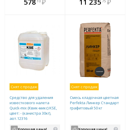
В комплекте
В комплекте
578
₽
11 235
₽
10
75
е!
всегда выгоднее!
всегда выгоднее!
в
т
Подобрать комплект
Подобрать комплект
Снят с продаж
Снят с продаж
Средство для удаления
Смесь кладочная цветная
известкового налета
Perfekta Линкер Стандарт
Quick-mix (Квик-микс) KSE,
графитовый 50 кг
цвет: - (канистра 30кг),
арт.12316
Хорошая цена!
Хорошая цена!