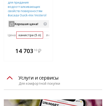
для придания
водоотталкивающих
свойств поверхностям
фасада Quick-mix Vesterol
SSW 18OS цвет: - Канистра
5л, арт.72012
Хорошая цена!
Цена:
канистра (5 л)
л (0.2 канистра)
В комплекте
14 703
₽
10
е!
всегда выгоднее!
т
Подобрать комплект
Услуги и сервисы
Для комфортной покупки