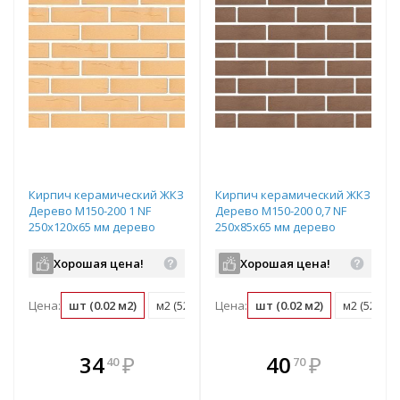
Кирпич керамический ЖКЗ
Кирпич керамический ЖКЗ
Дерево М150-200 1 NF
Дерево М150-200 0,7 NF
250х120х65 мм дерево
250х85х65 мм дерево
соломенный
темно-коричневый
Хорошая цена!
Хорошая цена!
Цена:
шт (0.02 м2)
м2 (52 шт)
Цена:
поддон (480 шт)
шт (0.02 м2)
м2 (52 шт)
В комплекте
В комплекте
34
₽
40
₽
40
70
е!
всегда выгоднее!
всегда выгоднее!
в