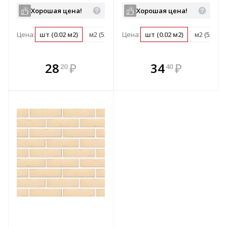
Хорошая цена!
Хорошая цена!
Цена:
шт (0.02 м2)
м2 (52 шт)
Цена:
поддон (720 шт)
шт (0.02 м2)
м2 (52 шт)
В комплекте
В комплекте
28
₽
34
₽
20
40
е!
всегда выгоднее!
всегда выгоднее!
в
т
Подобрать комплект
Подобрать комплект