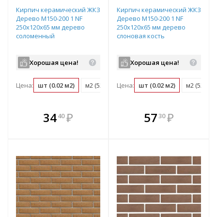
Кирпич керамический ЖКЗ
Кирпич керамический ЖКЗ
Дерево М150-200 1 NF
Дерево М150-200 1 NF
250х120х65 мм дерево
250х120х65 мм дерево
соломенный
слоновая кость
Хорошая цена!
Хорошая цена!
Цена:
шт (0.02 м2)
м2 (52 шт)
Цена:
поддон (480 шт)
шт (0.02 м2)
м2 (52 шт)
В комплекте
В комплекте
34
₽
57
₽
40
30
е!
всегда выгоднее!
всегда выгоднее!
в
т
Подобрать комплект
Подобрать комплект