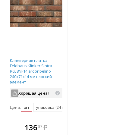
Клинкерная плитка
Feldhaus Klinker Sintra
R658NF14 ardor belino
240х71х14 мм плоский
элемент
Хорошая цена!
Цена:
шт
упаковка (24 шт)
м2 (48 шт)
паллет (2160 шт)
В комплекте
136
₽
87
е!
всегда выгоднее!