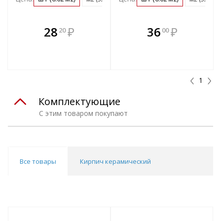
В комплекте
В комплекте
28
₽
36
₽
20
00
е!
всегда выгоднее!
всегда выгоднее!
в
т
Подобрать комплект
Подобрать комплект
1
Комплектующие
С этим товаром покупают
Все товары
Кирпич керамический