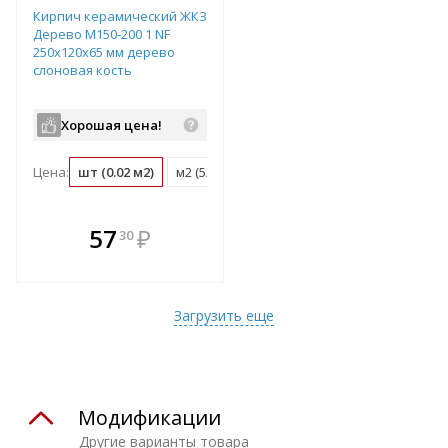
Кирпич керамический ЖКЗ
Дерево М150-200 1 NF
250х120х65 мм дерево
слоновая кость
Хорошая цена!
Цена:
шт (0.02 м2)
м2 (52 шт)
поддон (480 шт)
В комплекте
57
₽
30
е!
всегда выгоднее!
т
Подобрать комплект
Загрузить еще
Модификации
Другие варианты товара