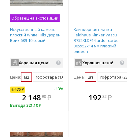
Образец на экспозиции
Искусственный камень
Клинкерная плитка
плоский White Hills Дюрен
Feldhaus Klinker Vascu
Брик 689-10 серый
R752XLDF14 ardor carbo
365х52х14 мм плоский
элемент
Хорошая цена!
Хорошая цена!
Цена:
м2
гофротара (1.014 м2)
Цена:
мастербокс (25.194 м2)
шт
гофротара (22 шт)
10
%
-
13
%
2 470
₽
В комплекте
В комплекте
2 148
₽
192
₽
90
82
всегда выгоднее!
всегда выгоднее!
в
Выгода
321.10
₽
Подобрать комплект
Подобрать комплект