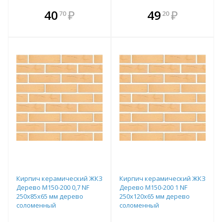
В комплекте
В комплекте
40
₽
49
₽
70
20
е!
всегда выгоднее!
всегда выгоднее!
в
т
Подобрать комплект
Подобрать комплект
Кирпич керамический ЖКЗ
Кирпич керамический ЖКЗ
Дерево М150-200 0,7 NF
Дерево М150-200 1 NF
250х85х65 мм дерево
250х120х65 мм дерево
соломенный
соломенный