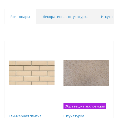
Все товары
Декоративная штукатурка
Искусств
Образец на экспозиции
Клинкерная плитка
Штукатурка