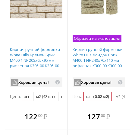
Образец на экспозиции
Кирпич ручной формовки
Кирпич ручной формовки
White Hills Бремен Брик
White Hills Лондон Брик
М400 1 NF 205х65х95 мм
М400 1 NF 240х70х110 мм
рифленая К305-00 К305-00
рифленая К300-00 К300-00
Хорошая цена!
Хорошая цена!
Цена:
шт
м2 (48 шт)
поддон (432 шт)
Цена:
шт (0.02 м2)
м2 (48 шт)
В комплекте
В комплекте
122
₽
127
₽
00
00
е!
всегда выгоднее!
всегда выгоднее!
в
т
Подобрать комплект
Подобрать комплект