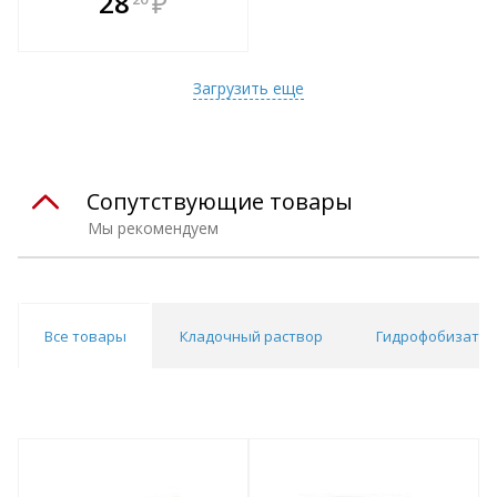
28
₽
е!
всегда выгоднее!
т
Подобрать комплект
Загрузить еще
Сопутствующие товары
Мы рекомендуем
Все товары
Кладочный раствор
Гидрофобизато