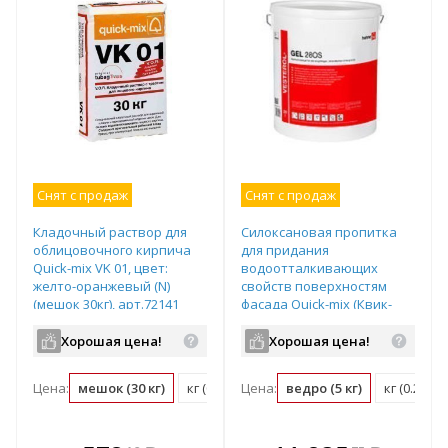
Снят с продаж
Снят с продаж
Кладочный раствор для
Силоксановая пропитка
облицовочного кирпича
для придания
Quick-mix VK 01, цвет:
водоотталкивающих
желто-оранжевый (N)
свойств поверхностям
(мешок 30кг), арт.72141
фасада Quick-mix (Квик-
микс) Vesterol 5i Gel280,
цвет: - (ведро 5кг),
Хорошая цена!
Хорошая цена!
арт.72014
Цена:
мешок (30 кг)
кг (0.03 мешок)
Цена:
ведро (5 кг)
кг (0.2 ве