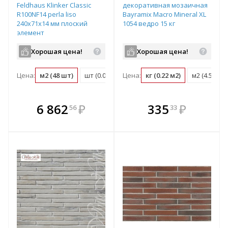
Feldhaus Klinker Classic
декоративная мозаичная
R100NF14 perla liso
Bayramix Macro Mineral XL
240х71х14 мм плоский
1054 ведро 15 кг
элемент
Хорошая цена!
Хорошая цена!
Цена:
м2 (48 шт)
шт (0.02 м2)
Цена:
паллет (3600 м2)
кг (0.22 м2)
м2 (4.5 кг)
В комплекте
В комплекте
6 862
₽
335
₽
56
33
е!
всегда выгоднее!
всегда выгоднее!
в
т
Подобрать комплект
Подобрать комплект