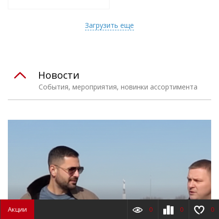
т
Подобрать комплект
Загрузить еще
Новости
События, мероприятия, новинки ассортимента
Акции
0
0
0
31.03.2026