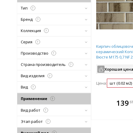
Тип
?
Бренд
?
Коллекция
?
Серия
?
Кирпич облицово
керамический Koni
Производство
?
Вюсте М175 0,7 NF 
пестрый
Страна производитель
?
Хорошая цена
Вид изделия
?
Цена:
шт (0.02 м2)
Вид
?
Применение
?
В комплекте
В ко
139
6
всегда выгоднее!
всегда 
Вид работ
?
Подобрать комплект
Подобрат
Этап работ
?