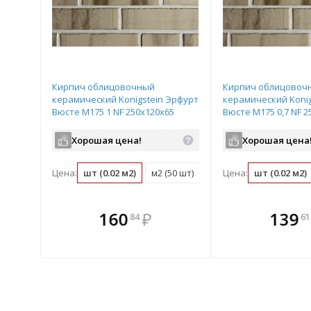
Кирпич облицовочный
Кирпич облицовоч
керамический Konigstein Эрфурт
керамический Konig
Вюсте М175 1 NF 250х120х65
Вюсте М175 0,7 NF 2
пестрый
пестрый
Хорошая цена!
Хорошая цена
Цена:
шт (0.02 м2)
м2 (50 шт)
поддон (540 шт)
Цена:
шт (0.02 м2)
те
В комплекте
В комплек
160
₽
139
84
61
днее!
всегда выгоднее!
всегда выгод
лект
Подобрать комплект
Подобрать компл