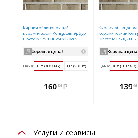
Кирпич облицовочный
Кирпич облицовоч
керамический Konigstein Эрфурт
керамический Konig
Вюсте М175 1 NF 250х120х65
Вюсте М175 0,7 NF 2
пестрый
пестрый
Хорошая цена!
Хорошая цена
Цена:
шт (0.02 м2)
м2 (50 шт)
поддон (540 шт)
Цена:
шт (0.02 м2)
те
В комплекте
В комплек
160
₽
139
84
61
днее!
всегда выгоднее!
всегда выгод
лект
Подобрать комплект
Подобрать компл
Услуги и сервисы