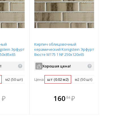
чный
Кирпич облицовочный
gstein Эрфурт
керамический Konigstein Эрфурт
250х85х65
Вюсте М175 1 NF 250х120х65
пестрый
!
Хорошая цена!
м2 (50 шт)
поддон (660 шт)
Цена:
шт (0.02 м2)
м2 (50 шт)
поддон (540 шт)
мплекте
В комплекте
В ком
₽
160
₽
1
84
выгоднее!
всегда выгоднее!
всегда в
ь комплект
Подобрать комплект
Подобрать