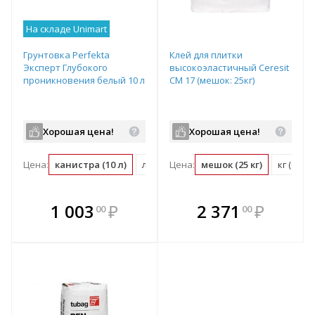
На складе Unimart
Грунтовка Perfekta
Клей для плитки
Эксперт Глубокого
высокоэластичный Ceresit
проникновения белый 10 л
СМ 17 (мешок: 25кг)
Хорошая цена!
Хорошая цена!
Цена:
канистра (10 л)
л (0.1 канистра)
Цена:
мешок (25 кг)
кг (0.04
В комплекте
В комплекте
1 003
₽
2 371
₽
00
00
е!
всегда выгоднее!
всегда выгоднее!
в
т
Подобрать комплект
Подобрать комплект