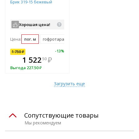
Брик 319-15 бежевый
Хорошая цена!
Цена:
пог. м
гофротара (2.31 пог. м)
мастербокс (79 пог. м)
10
%
-
13
%
1 750
₽
В комплекте
1 522
₽
50
всегда выгоднее!
Выгода
227.50
₽
Подобрать комплект
Загрузить еще
Сопутствующие товары
Мы рекомендуем