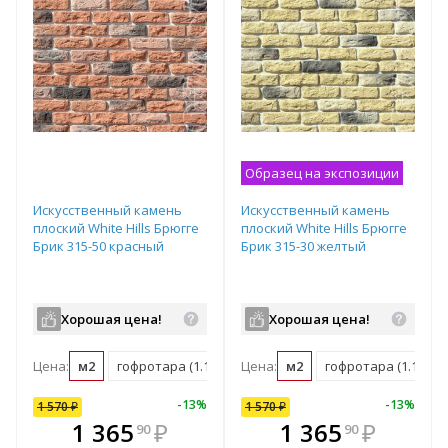
Образец на экспозиции
Искусственный камень
Искусственный камень
плоский White Hills Брюгге
плоский White Hills Брюгге
Брик 315-50 красный
Брик 315-30 желтый
Хорошая цена!
Хорошая цена!
Цена:
м2
гофротара (1.16 м2)
Цена:
мастербокс (38 м2)
м2
гофротара (1.16 м2)
10
%
-
7
%
-
13
%
-
10
%
-
13
%
1 570
1 570
₽
₽
1 570
₽
В комплекте
₽
1 365
1 413
₽
₽
1 365
₽
90
00
90
всегда выгоднее!
в