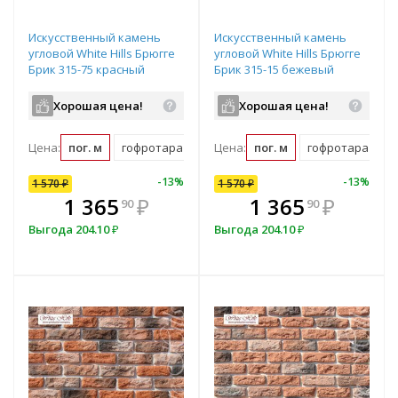
Искусственный камень
Искусственный камень
угловой White Hills Брюгге
угловой White Hills Брюгге
Брик 315-75 красный
Брик 315-15 бежевый
Хорошая цена!
Хорошая цена!
Цена:
пог. м
гофротара (2.31 пог. м)
Цена:
пог. м
мастербокс (79 пог. м)
гофротара (2.31 
10
%
-
7
%
-
13
%
-
10
%
-
13
%
1 570
1 570
₽
₽
1 570
₽
В комплекте
₽
1 365
1 413
₽
₽
1 365
₽
90
00
90
всегда выгоднее!
в
Выгода
Выгода
204.10
157
₽
₽
Выгода
204.10
₽
Подобрать комплект