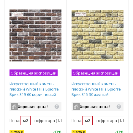
Образец на экспозиции
Образец на экспозиции
Искусственный камень
Искусственный камень
плоский White Hills Брюгге
плоский White Hills Брюгге
Брик 319-60 коричневый
Брик 315-30 желтый
Хорошая цена!
Хорошая цена!
Цена:
м2
гофротара (1.16 м2)
Цена:
мастербокс (38 м2)
м2
гофротара (1.16 м2)
10
%
-
7
%
-
13
%
-
10
%
-
13
%
1 750
1 570
₽
₽
1 570
₽