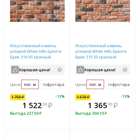
Искусственный камень
Искусственный камень
угловой White Hills Брюгге
угловой White Hills Брюгге
Брик 316-55 красный
Брик 315-55 красный
Хорошая цена!
Хорошая цена!
Цена:
пог. м
гофротара (2.31 пог. м)
Цена:
пог. м
мастербокс (79 пог. м)
гофротара (2.31 
10
%
-
7
%
-
13
%
-
10
%
-
13
%
1 750
1 570
₽
₽
1 570
₽
В комплекте
₽
1 522
1 413
₽
₽
1 365
₽
50
00
90
всегда выгоднее!
в
Выгода
Выгода
227.50
157
₽
₽
Выгода
204.10
₽
Подобрать комплект