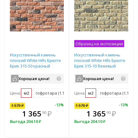
Образец на экспозиции
Искусственный камень
Искусственный камень
плоский White Hills Брюгге
плоский White Hills Брюгге
Брик 315-50 красный
Брик 315-10 бежевый
Хорошая цена!
Хорошая цена!
Цена:
м2
гофротара (1.16 м2)
Цена:
мастербокс (38 м2)
м2
гофротара (1.16 м2)
10
%
-
7
%
-
13
%
-
10
%
-
13
%
1 570
1 570
₽
₽
1 570
₽
В комплекте
₽
1 365
1 413
₽
₽
1 365
₽
90
00
90
всегда выгоднее!
в
Выгода
Выгода
204.10
157
₽
₽
Выгода
204.10
₽
Подобрать комплект