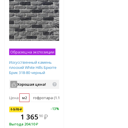
Образец на экспозиции
Искусственный камень
плоский White Hills Брюгге
Брик 318-80 черный
Хорошая цена!
Цена:
м2
гофротара (1.16 м2)
мастербокс (38 м2)
10
%
-
13
%
1 570
₽
В комплекте
1 365
₽
90
всегда выгоднее!
Выгода
204.10
₽