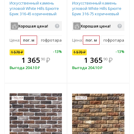
Искусственный камень
Искусственный камень
угловой White Hills Брюгге
угловой White Hills Брюгге
Брик 316-45 коричневый
Брик 316-75 коричневый
Хорошая цена!
Хорошая цена!
Цена:
пог. м
гофротара (2.31 пог. м)
Цена:
пог. м
мастербокс (79 пог. м)
гофротара (2.31 
10
%
-
7
%
-
13
%
-
10
%
-
13
%
1 570
1 570
₽
₽
1 570
₽
В комплекте
₽
1 365
1 413
₽
₽
1 365
₽
90
00
90
всегда выгоднее!
в
Выгода
Выгода
204.10
157
₽
₽
Выгода
204.10
₽
Подобрать комплект