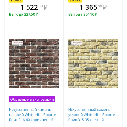
В комплекте
₽
1 522
1 413
₽
₽
1 365
₽
50
00
90
всегда выгоднее!
в
Выгода
Выгода
227.50
157
₽
₽
Выгода
204.10
₽
Подобрать комплект
Образец на экспозиции
Искусственный камень
Искусственный камень
плоский White Hills Брюгге
угловой White Hills Брюгге
Брик 316-40 коричневый
Брик 315-35 желтый