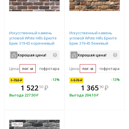
Искусственный камень
Искусственный камень
угловой White Hills Брюгге
угловой White Hills Брюгге
Брик 319-65 коричневый
Брик 319-45 бежевый
Хорошая цена!
Хорошая цена!
Цена:
пог. м
гофротара (2.31 пог. м)
Цена:
пог. м
мастербокс (79 пог. м)
гофротара (2.31 
10
%
-
7
%
-
13
%
-
10
%
-
13
%
1 750
1 570
₽
₽
1 570
₽
В комплекте
₽
1 522
1 413
₽
₽
1 365
₽
50
00
90
всегда выгоднее!
в
Выгода
Выгода
227.50
157
₽
₽
Выгода
204.10
₽
Подобрать комплект