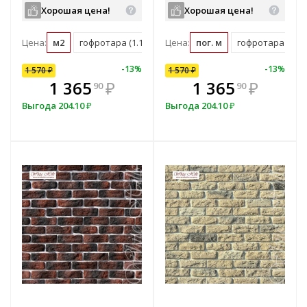
Хорошая цена!
Хорошая цена!
Цена:
м2
гофротара (1.16 м2)
Цена:
мастербокс (38 м2)
пог. м
гофротара (2.31 
10
%
-
7
%
-
13
%
-
10
%
-
13
%
1 570
1 570
₽
₽
1 570
₽
В комплекте
₽
1 365
1 413
₽
₽
1 365
₽
90
00
90
всегда выгоднее!
в
Выгода
Выгода
204.10
157
₽
₽
Выгода
204.10
₽
Подобрать комплект