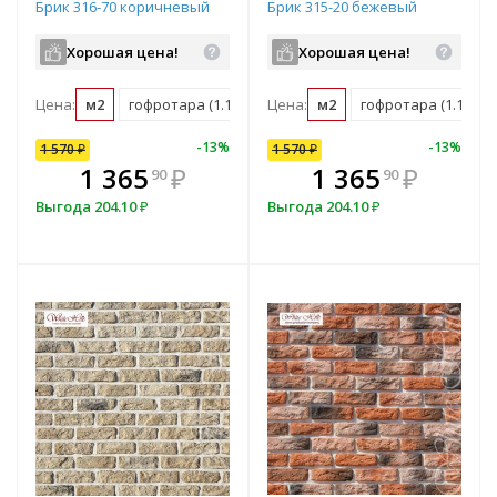
Брик 316-70 коричневый
Брик 315-20 бежевый
Хорошая цена!
Хорошая цена!
Цена:
м2
гофротара (1.16 м2)
Цена:
мастербокс (38 м2)
м2
гофротара (1.16 м2)
10
%
-
7
%
-
13
%
-
10
%
-
13
%
1 570
1 570
₽
₽
1 570
₽
В комплекте
₽
1 365
1 413
₽
₽
1 365
₽
90
00
90
всегда выгоднее!
в
Выгода
Выгода
204.10
157
₽
₽
Выгода
204.10
₽
Подобрать комплект