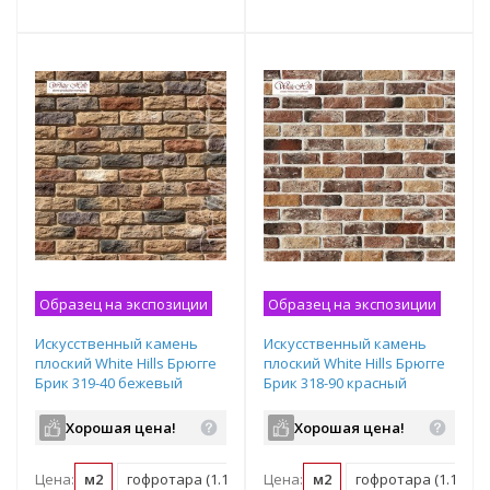
Подобрать комплект
Образец на экспозиции
Образец на экспозиции
Искусственный камень
Искусственный камень
плоский White Hills Брюгге
плоский White Hills Брюгге
Брик 319-40 бежевый
Брик 318-90 красный
Хорошая цена!
Хорошая цена!
Цена:
м2
гофротара (1.16 м2)
Цена:
мастербокс (38 м2)
м2
гофротара (1.16 м2)