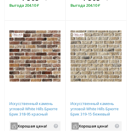
всегда выгоднее!
в
Выгода
Выгода
204.10
157
₽
₽
Выгода
204.10
₽
Подобрать комплект
Искусственный камень
Искусственный камень
угловой White Hills Брюгге
угловой White Hills Брюгге
Брик 318-95 красный
Брик 319-15 бежевый
Хорошая цена!
Хорошая цена!