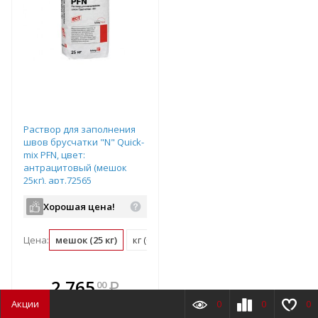
Раствор для заполнения
швов брусчатки "N" Quick-
mix PFN, цвет:
антрацитовый (мешок
25кг), арт.72565
Хорошая цена!
Цена:
мешок (25 кг)
кг (0.04 мешок)
В комплекте
2 765
₽
00
е!
всегда выгоднее!
Акции
0
0
0