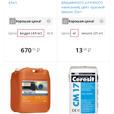
4,5кг)
(МАШИННОГО и РУЧНОГО
нанесения), цвет: красный
(мешок 25кг)
Хорошая цена!
Хорошая цена!
Цена:
ведро (4.5 кг)
кг (0.22 ведро)
Цена:
кг
мешок (25 кг)
В комплекте
В комплекте
670
₽
13
₽
05
68
е!
всегда выгоднее!
всегда выгоднее!
в
т
Подобрать комплект
Подобрать комплект