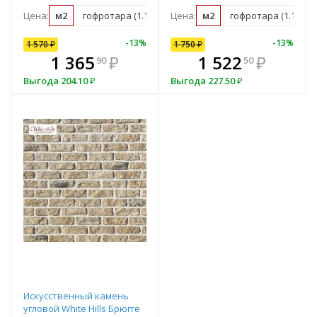
Цена:
м2
гофротара (1.16 м2)
Цена:
мастербокс (38 м2)
м2
гофротара (1.16 м2)
10
%
-
7
%
-
13
%
-
10
%
-
13
%
1 570
1 750
₽
₽
1 750
₽
В комплекте
₽
1 365
1 575
₽
₽
1 522
₽
90
00
50
всегда выгоднее!
в
Выгода
Выгода
204.10
175
₽
₽
Выгода
227.50
₽
Подобрать комплект
Искусственный камень
угловой White Hills Брюгге