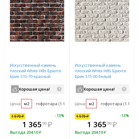
Искусственный камень
Искусственный камень
плоский White Hills Брюгге
плоский White Hills Брюгге
Брик 315-70 красный
Брик 315-00 белый
Хорошая цена!
Хорошая цена!
Цена:
м2
гофротара (1.16 м2)
Цена:
мастербокс (38 м2)
м2
гофротара (1.16 м2)
10
%
-
7
%
-
13
%
-
10
%
-
13
%
1 570
1 570
₽
₽
1 570
₽
В комплекте
₽
1 365
1 413
₽
₽
1 365
₽
90
00
90
всегда выгоднее!
в
Выгода
Выгода
204.10
157
₽
₽
Выгода
204.10
₽