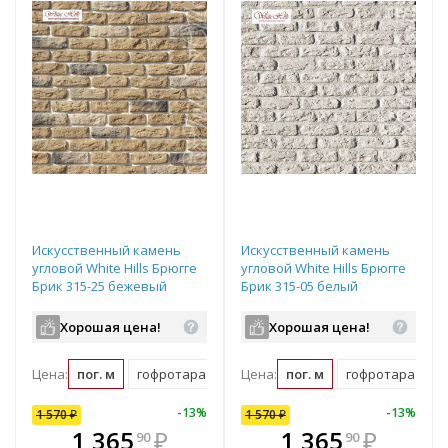
Искусственный камень
Искусственный камень
угловой White Hills Брюгге
угловой White Hills Брюгге
Брик 315-25 бежевый
Брик 315-05 белый
Хорошая цена!
Хорошая цена!
Цена:
пог. м
гофротара (2.31 пог. м)
Цена:
пог. м
мастербокс (79 пог. м)
гофротара (2.31 
10
%
-
7
%
-
13
%
-
10
%
-
13
%
1 570
1 570
₽
₽
1 570
₽
В комплекте
₽
1 365
1 413
₽
₽
1 365
₽
90
00
90