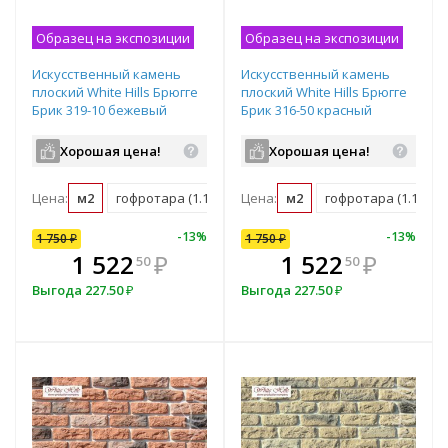
Образец на экспозиции
Образец на экспозиции
Искусственный камень
Искусственный камень
плоский White Hills Брюгге
плоский White Hills Брюгге
Брик 319-10 бежевый
Брик 316-50 красный
Хорошая цена!
Хорошая цена!
Цена:
м2
гофротара (1.16 м2)
Цена:
мастербокс (38 м2)
м2
гофротара (1.16 м2)
10
%
-
7
%
-
13
%
-
10
%
-
13
%
1 750
1 750
₽
₽
1 750
₽
В комплекте
₽
1 522
1 575
₽
₽
1 522
₽
50
00
50
всегда выгоднее!
в
Выгода
Выгода
227.50
175
₽
₽
Выгода
227.50
₽
Подобрать комплект