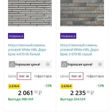
Новинка
Новинка
Искусственный камень
Искусственный камень
угловой White Hills Дорн
угловой White Hills Дорн
Брик 4-670-05 белый
Брик 3-670-85 серый
Хорошая цена!
Хорошая цена!
Цена:
пог. м
гофротара (2.548 пог. м)
Цена:
пог. м
гофротара (1.328
10
%
-
7
%
-
13
%
-
10
%
-
13
%
2 370
2 570
₽
₽
2 570
₽
В комплекте
₽
2 061
2 313
₽
₽
2 235
₽
90
00
90
всегда выгоднее!
в
Выгода
Выгода
308.10
257
₽
₽
Выгода
334.10
₽
Подобрать комплект