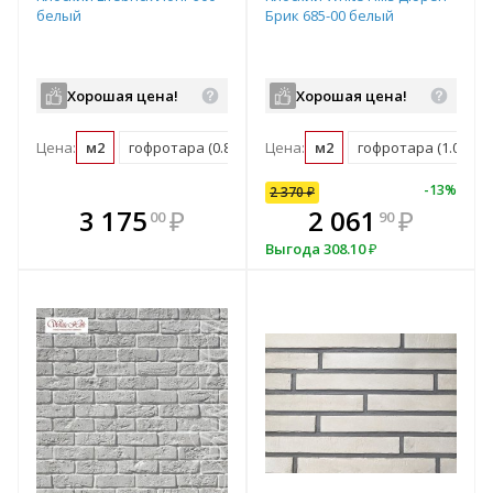
белый
Брик 685-00 белый
Хорошая цена!
Хорошая цена!
Цена:
м2
гофротара (0.82 м2)
Цена:
м2
гофротара (1.014 м2
-
7
%
-
10
%
-
13
%
2 370
₽
2 370
₽
В комплекте
₽
3 175
2 133
₽
₽
2 061
₽
00
00
90
е!
всегда выгоднее!
в
Выгода
237
₽
Выгода
308.10
₽
т
Подобрать комплект