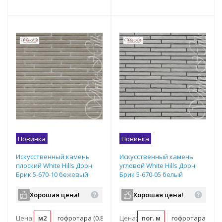
Подобрать комплект
Новинка
Новинка
Искусственный камень
Искусственный камень
плоский White Hills Дорн
угловой White Hills Дорн
Брик 5-670-10 бежевый
Брик 5-670-05 белый
Хорошая цена!
Хорошая цена!
Цена:
м2
гофротара (0.88 м2)
Цена:
пог. м
гофротара (1.568