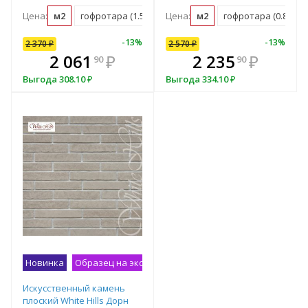
Цена:
м2
гофротара (1.52 м2)
Цена:
м2
гофротара (0.88 м2)
10
%
-
7
%
-
13
%
-
10
%
-
13
%
2 370
2 570
₽
₽
2 570
₽
В комплекте
₽
2 061
2 313
₽
₽
2 235
₽
90
00
90
всегда выгоднее!
в
Выгода
Выгода
308.10
257
₽
₽
Выгода
334.10
₽
Подобрать комплект
Новинка
Образец на экспозиции
Искусственный камень
плоский White Hills Дорн