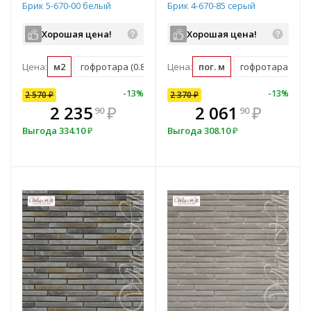
Брик 5-670-00 белый
Брик 4-670-85 серый
Хорошая цена!
Хорошая цена!
Цена:
м2
гофротара (0.88 м2)
Цена:
пог. м
гофротара (2.548
10
%
-
7
%
-
13
%
-
10
%
-
13
%
2 570
2 370
₽
₽
2 370
₽
В комплекте
₽
2 235
2 133
₽
₽
2 061
₽
90
00
90
всегда выгоднее!
в
Выгода
Выгода
334.10
237
₽
₽
Выгода
308.10
₽
Подобрать комплект