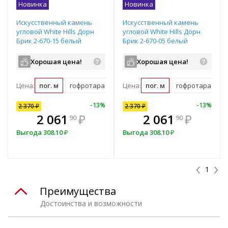
Новинка
Новинка
Искусственный камень
Искусственный камень
угловой White Hills Дорн
угловой White Hills Дорн
Брик 2-670-15 белый
Брик 2-670-05 белый
Хорошая цена!
Хорошая цена!
Цена:
пог. м
гофротара (2.158 пог. м)
Цена:
пог. м
гофротара (2.158
10
%
-
7
%
-
13
%
-
10
%
-
13
%
2 370
2 370
₽
₽
2 370
₽
В комплекте
₽
2 061
2 133
₽
₽
2 061
₽
90
00
90
всегда выгоднее!
в
Выгода
Выгода
308.10
237
₽
₽
Выгода
308.10
₽
Подобрать комплект
1
Преимущества
Достоинства и возможности