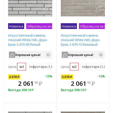
Новинка
Образец на экспозиции
Новинка
Образец на экспоз
Искусственный камень
Искусственный камень
плоский White Hills Дорн
плоский White Hills Дорн
Брик 2-670-00 белый
Брик 2-670-10 бежевый
Хорошая цена!
Хорошая цена!
Цена:
м2
гофротара (1.288 м2)
Цена:
м2
гофротара (1.288 м2
10
%
-
7
%
-
13
%
-
10
%
-
13
%
2 370
2 370
₽
₽
2 370
₽
В комплекте
₽
2 061
2 133
₽
₽
2 061
₽
90
00
90
всегда выгоднее!
в
Выгода
Выгода
308.10
237
₽
₽
Выгода
308.10
₽
Подобрать комплект