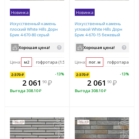
Новинка
Новинка
Искусственный камень
Искусственный камень
плоский White Hills Дорн
угловой White Hills Дорн
Брик 4-670-80 серый
Брик 4-670-15 бежевый
Хорошая цена!
Хорошая цена!
Цена:
м2
гофротара (1.52 м2)
Цена:
пог. м
гофротара (2.548
10
%
-
7
%
-
13
%
-
10
%
-
13
%
2 370
2 370
₽
₽
2 370
₽
В комплекте
₽
2 061
2 133
₽
₽
2 061
₽
90
00
90
всегда выгоднее!
в
Выгода
Выгода
308.10
237
₽
₽
Выгода
308.10
₽
Подобрать комплект