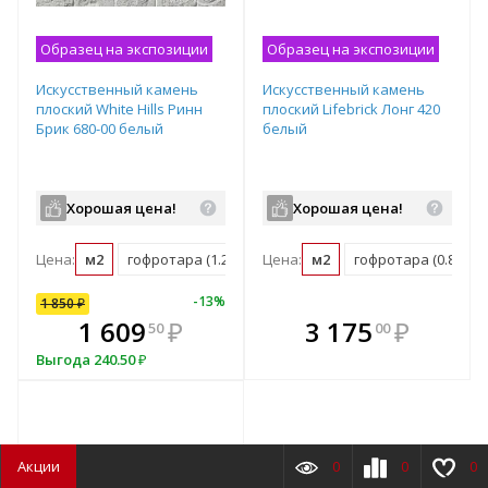
Образец на экспозиции
Образец на экспозиции
Искусственный камень
Искусственный камень
плоский White Hills Ринн
плоский Lifebrick Лонг 420
Брик 680-00 белый
белый
Хорошая цена!
Хорошая цена!
Цена:
м2
гофротара (1.211 м2)
Цена:
м2
гофротара (0.82 м2)
10
%
-
13
%
1 850
₽
В комплекте
В комплекте
1 609
₽
3 175
₽
50
00
всегда выгоднее!
всегда выгоднее!
в
Выгода
240.50
₽
Подобрать комплект
Подобрать комплект
Акции
0
0
0