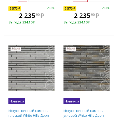
10
%
-
7
%
-
13
%
-
10
%
-
13
%
2 570
2 570
₽
₽
2 570
₽
В комплекте
₽
2 235
2 313
₽
₽
2 235
₽
90
00
90
всегда выгоднее!
в
Выгода
Выгода
334.10
257
₽
₽
Выгода
334.10
₽
Подобрать комплект
Новинка
Новинка
Искусственный камень
Искусственный камень
плоский White Hills Дорн
угловой White Hills Дорн