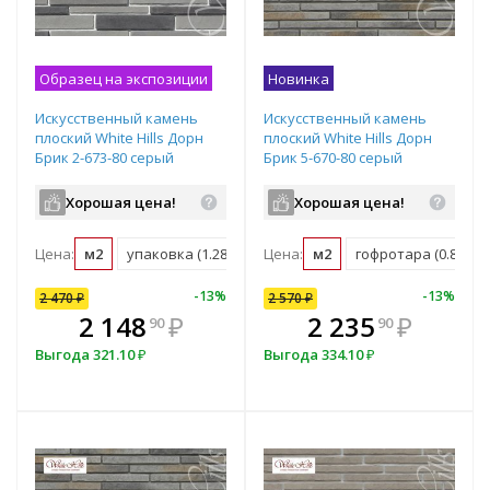
Образец на экспозиции
Новинка
Искусственный камень
Искусственный камень
плоский White Hills Дорн
плоский White Hills Дорн
Брик 2-673-80 серый
Брик 5-670-80 серый
Хорошая цена!
Хорошая цена!
Цена:
м2
упаковка (1.288 м2)
Цена:
м2
гофротара (0.88 м2)
10
%
-
7
%
-
13
%
-
10
%
-
13
%
2 470
2 570
₽
₽
2 570
₽
В комплекте
₽
2 148
2 313
₽
₽
2 235
₽
90
00
90
всегда выгоднее!
в
Выгода
Выгода
321.10
257
₽
₽
Выгода
334.10
₽
Подобрать комплект