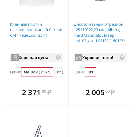
Клей для плитки
Диск алмазный отрезной
высокоэластичный Ceresit
125*10*22,23 мм, Hilberg
СМ 17 (мешок: 25кг)
Hard Materials Лазер,
HM102, арт.HM102 (180125)
Хорошая цена!
Хорошая цена!
Цена:
мешок (25 кг)
кг (0.04 мешок)
Цена:
шт
В комплекте
В комплекте
2 371
₽
2 005
₽
00
00
е!
всегда выгоднее!
всегда выгоднее!
в
т
Подобрать комплект
Подобрать комплект