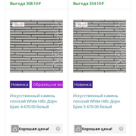
Выгода
Выгода
308.10
257
₽
₽
Выгода
334.10
₽
Подобрать комплект
Новинка
Образец на экспозиции
Новинка
Искусственный камень
Искусственный камень
плоский White Hills Дорн
плоский White Hills Дорн
Брик 4-670-00 белый
Брик 5-670-00 белый
Хорошая цена!
Хорошая цена!