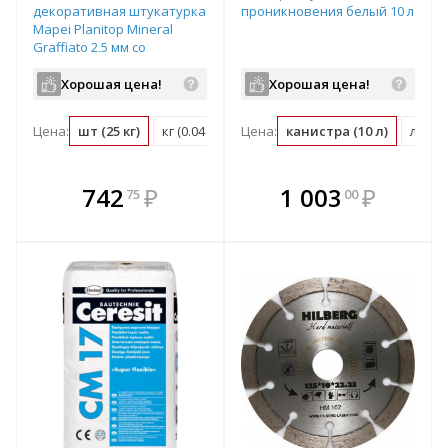
декоративная штукатурка
проникновения белый 10 л
Mapei Planitop Mineral
Graffiato 2,5 мм со
структурой «короед»,
цвет: белый (мешок 25кг)
Хорошая цена!
Хорошая цена!
Цена:
шт (25 кг)
кг (0.04 шт)
Цена:
канистра (10 л)
л (0.1
В комплекте
В комплекте
742
₽
1 003
₽
75
00
е!
всегда выгоднее!
всегда выгоднее!
в
т
Подобрать комплект
Подобрать комплект