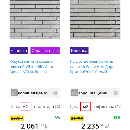
Новинка
Образец на экспозиции
Новинка
Искусственный камень
Искусственный камень
плоский White Hills Дорн
плоский White Hills Дорн
Брик 2-670-00 белый
Брик 3-670-00 белый
Хорошая цена!
Хорошая цена!
Цена:
м2
гофротара (1.288 м2)
Цена:
м2
гофротара (0.814 м2
10
%
-
7
%
-
13
%
-
10
%
-
13
%
2 370
2 570
₽
₽
2 570
₽
В комплекте
₽
2 061
2 313
₽
₽
2 235
₽
90
00
90
всегда выгоднее!
в