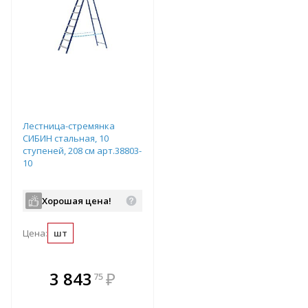
Лестница-стремянка
СИБИН стальная, 10
ступеней, 208 см арт.38803-
10
Хорошая цена!
Цена:
шт
В комплекте
3 843
₽
75
е!
всегда выгоднее!