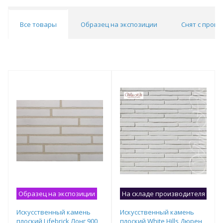
Все товары
Образец на экспозиции
Снят с прои
Образец на экспозиции
На складе производителя
Об
Искусственный камень
Искусственный камень
плоский Lifebrick Лонг 900
плоский White Hills Дюрен