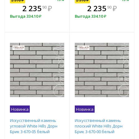
2 570
2 570
₽
₽
2 570
₽
В комплекте
₽
2 235
2 313
₽
₽
2 235
₽
90
00
90
всегда выгоднее!
в
Выгода
Выгода
334.10
257
₽
₽
Выгода
334.10
₽
Подобрать комплект
Новинка
Новинка
Искусственный камень
Искусственный камень
угловой White Hills Дорн
плоский White Hills Дорн
Брик 3-670-05 белый
Брик 3-670-00 белый