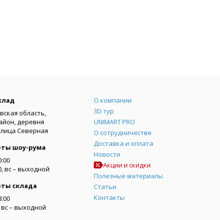
Меню
клад
О компании
3D тур
вская область,
айон, деревня
UNIMART PRO
улица Северная
О сотрудничестве
Доставка и оплата
оты шоу-рума
Новости
0:00
Акции и скидки
00, вс – выходной
Полезные материалы
оты склада
Статьи
Контакты
8:00
0, вс – выходной