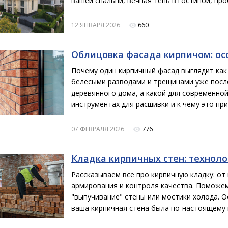
вашей спальни, вечная тень в гостиной, пр
660
12 ЯНВАРЯ 2026
Облицовка фасада кирпичом: ос
Почему один кирпичный фасад выглядит как 
белесыми разводами и трещинами уже после
деревянного дома, а какой для современно
инструментах для расшивки и к чему это пр
776
07 ФЕВРАЛЯ 2026
Кладка кирпичных стен: техноло
Рассказываем все про кирпичную кладку: от
армирования и контроля качества. Поможем
"выпучивание" стены или мостики холода. 
ваша кирпичная стена была по-настоящему 