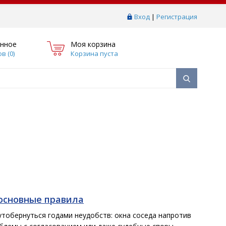
Вход
|
Регистрация
нное
Моя корзина
в (
0
)
Корзина пуста
 основные правила
утобернуться годами неудобств: окна соседа напротив