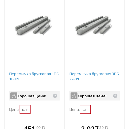
Перемычка брусковая 1ПБ
Перемычка брусковая 3ПБ
10-1п
27-8п
Хорошая цена!
Хорошая цена!
Цена:
шт
Цена:
шт
В комплекте
В комплекте
451
₽
2 027
₽
00
30