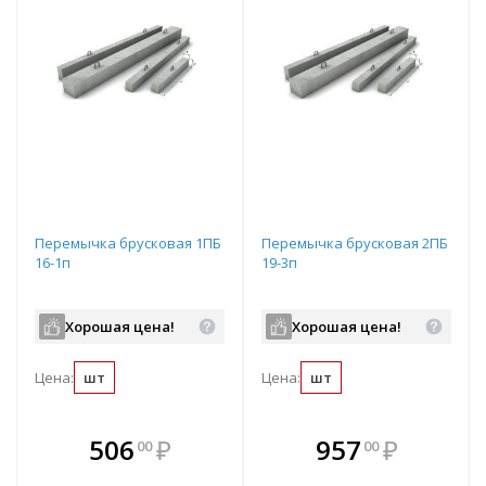
Перемычка брусковая 1ПБ
Перемычка брусковая 2ПБ
16-1п
19-3п
Хорошая цена!
Хорошая цена!
Цена:
шт
Цена:
шт
В комплекте
В комплекте
506
₽
957
₽
00
00
е!
всегда выгоднее!
всегда выгоднее!
в