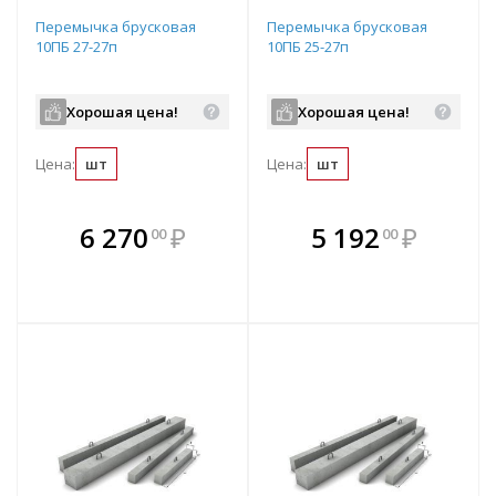
Перемычка брусковая
Перемычка брусковая
10ПБ 27-27п
10ПБ 25-27п
Хорошая цена!
Хорошая цена!
Цена:
шт
Цена:
шт
В комплекте
В комплекте
6 270
₽
5 192
₽
00
00
е!
всегда выгоднее!
всегда выгоднее!
в
т
Подобрать комплект
Подобрать комплект