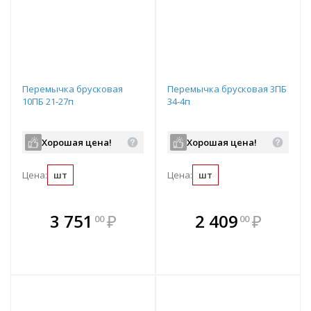
Перемычка брусковая
Перемычка брусковая 3ПБ
10ПБ 21-27п
34-4п
Хорошая цена!
Хорошая цена!
Цена:
шт
Цена:
шт
В комплекте
В комплекте
3 751
₽
2 409
₽
00
00
е!
всегда выгоднее!
всегда выгоднее!
в
т
Подобрать комплект
Подобрать комплект