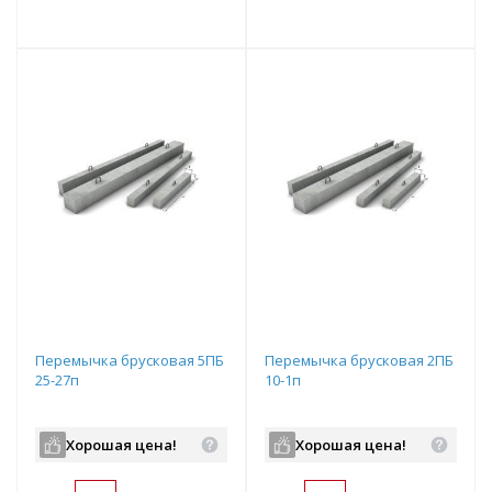
т
Подобрать комплект
Подобрать комплект
Перемычка брусковая 5ПБ
Перемычка брусковая 2ПБ
25-27п
10-1п
Хорошая цена!
Хорошая цена!