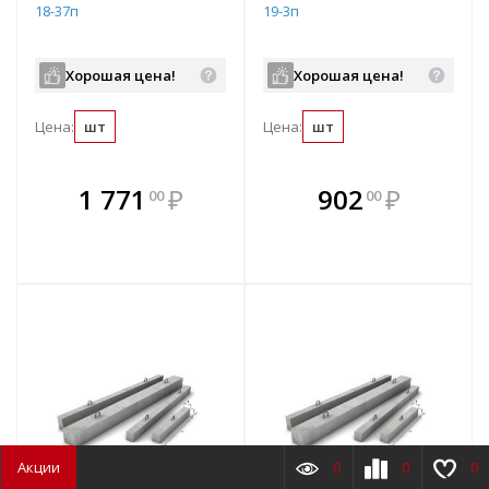
18-37п
19-3п
Хорошая цена!
Хорошая цена!
Цена:
шт
Цена:
шт
В комплекте
В комплекте
1 771
₽
902
₽
00
00
е!
всегда выгоднее!
всегда выгоднее!
в
т
Подобрать комплект
Подобрать комплект
Акции
0
0
0