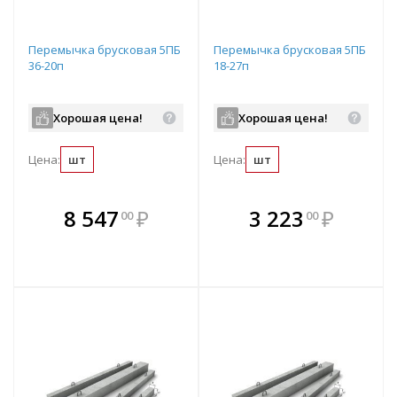
Перемычка брусковая 5ПБ
Перемычка брусковая 5ПБ
36-20п
18-27п
Хорошая цена!
Хорошая цена!
Цена:
шт
Цена:
шт
В комплекте
В комплекте
8 547
₽
3 223
₽
00
00
е!
всегда выгоднее!
всегда выгоднее!
в
т
Подобрать комплект
Подобрать комплект