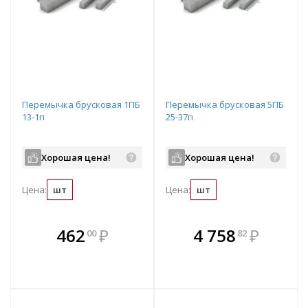
Перемычка брусковая 1ПБ
Перемычка брусковая 5ПБ
13-1п
25-37п
Хорошая цена!
Хорошая цена!
Цена:
шт
Цена:
шт
В комплекте
В комплекте
462
₽
4 758
₽
00
82
е!
всегда выгоднее!
всегда выгоднее!
в
т
Подобрать комплект
Подобрать комплект