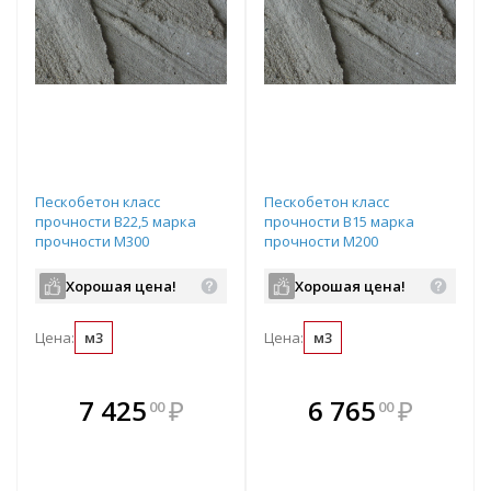
Пескобетон класс
Пескобетон класс
прочности B22,5 марка
прочности B15 марка
прочности М300
прочности М200
подвижность П3
подвижность П3
водопроницаемость W4
водопроницаемость W2
Хорошая цена!
Хорошая цена!
Цена:
м3
Цена:
м3
В комплекте
В комплекте
7 425
₽
6 765
₽
00
00
е!
всегда выгоднее!
всегда выгоднее!
в
т
Подобрать комплект
Подобрать комплект