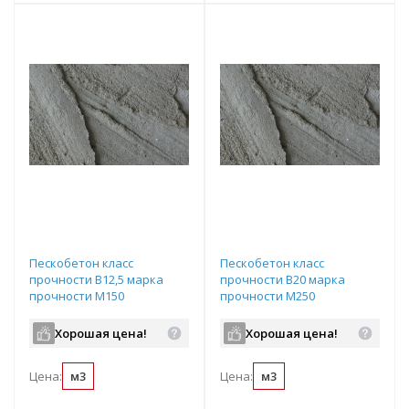
Пескобетон класс
Пескобетон класс
прочности B12,5 марка
прочности B20 марка
прочности М150
прочности М250
подвижность П3
подвижность П3
водопроницаемость W2
водопроницаемость W2
Хорошая цена!
Хорошая цена!
Цена:
м3
Цена:
м3