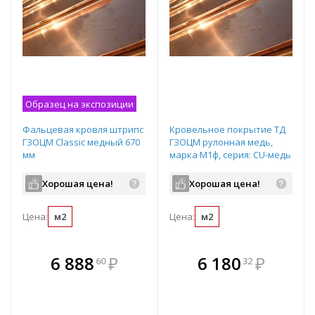
Образец на экспозиции
Фальцевая кровля штрипс
Кровельное покрытие ТД
ГЗОЦМ Classic медный 670
ГЗОЦМ рулонная медь,
мм
марка М1ф, серия: CU-медь
Classic, толщина: 0,55мм,
ширина 600мм
Хорошая цена!
Хорошая цена!
Цена:
м2
Цена:
м2
В комплекте
В комплекте
6 888
₽
6 180
₽
60
32
е!
всегда выгоднее!
всегда выгоднее!
в
т
Подобрать комплект
Подобрать комплект