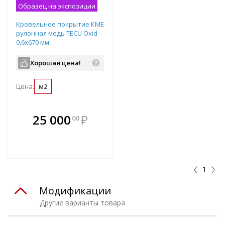
Образец на экспозиции
Кровельное покрытие КМЕ
рулонная медь TECU Oxid
0,6х670 мм
Хорошая цена!
Цена:
м2
В комплекте
25 000
₽
00
е!
всегда выгоднее!
т
Подобрать комплект
1
Модификации
Другие варианты товара