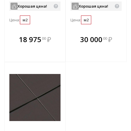
Хорошая цена!
Хорошая цена!
Цена:
м2
Цена:
м2
В комплекте
В комплекте
18 975
₽
30 000
₽
00
00
е!
всегда выгоднее!
всегда выгоднее!
в
т
Подобрать комплект
Подобрать комплект