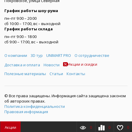
Покровское, улица Северная
График работы шоу-рума
пн–пт 9:00 – 20:00
сб 10:00 – 17:00, вс – выходной
График работы склада
пн–пт 9:00 – 18:00
сб 9:00 – 17:00, вс – выходной
Меню
О компании
3D тур
UNIMART PRO
О сотрудничестве
Акции и скидки
Доставка и оплата
Новости
Полезные материалы
Статьи
Контакты
© Все права защищены. Информация сайта защищена законом
об авторских правах.
Политика конфиденциальности
Правовая информация
Акции
0
0
0