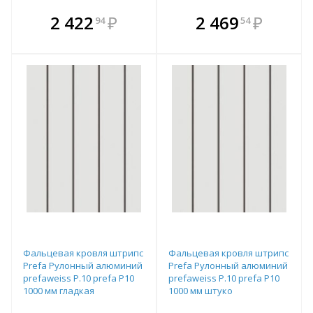
В комплекте
В комплекте
2 422
₽
2 469
₽
94
54
е!
всегда выгоднее!
всегда выгоднее!
в
т
Подобрать комплект
Подобрать комплект
Фальцевая кровля штрипс
Фальцевая кровля штрипс
Prefa Рулонный алюминий
Prefa Рулонный алюминий
prefaweiss P.10 prefa P10
prefaweiss P.10 prefa P10
1000 мм гладкая
1000 мм штуко