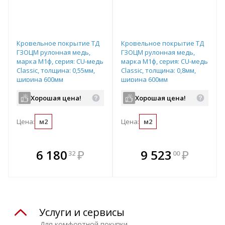
Кровельное покрытие ТД
Кровельное покрытие ТД
ГЗОЦМ рулонная медь,
ГЗОЦМ рулонная медь,
марка М1ф, серия: CU-медь
марка М1ф, серия: CU-медь
Classic, толщина: 0,55мм,
Classic, толщина: 0,8мм,
ширина 600мм
ширина 600мм
Хорошая цена!
Хорошая цена!
Цена:
м2
Цена:
м2
В комплекте
В комплекте
6 180
₽
9 523
₽
32
00
е!
всегда выгоднее!
всегда выгоднее!
в
т
Подобрать комплект
Подобрать комплект
Услуги и сервисы
Для комфортной покупки