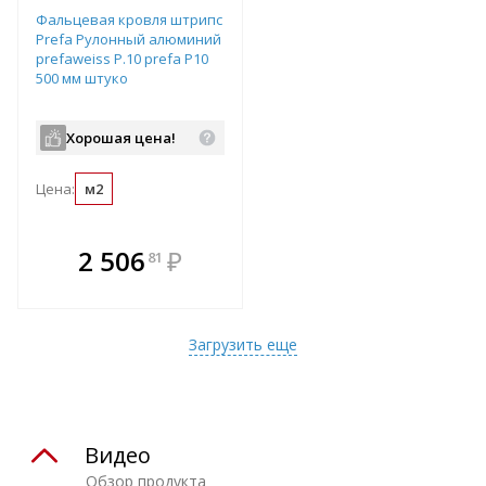
Фальцевая кровля штрипс
Prefa Рулонный алюминий
prefaweiss P.10 prefa P10
500 мм штуко
Хорошая цена!
Цена:
м2
В комплекте
2 506
₽
81
е!
всегда выгоднее!
т
Подобрать комплект
Загрузить еще
Видео
Обзор продукта