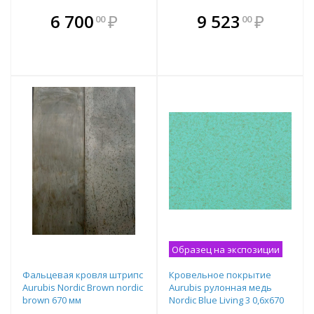
В комплекте
В комплекте
6 700
₽
9 523
₽
00
00
е!
всегда выгоднее!
всегда выгоднее!
в
т
Подобрать комплект
Подобрать комплект
Образец на экспозиции
Фальцевая кровля штрипс
Кровельное покрытие
Aurubis Nordic Brown nordic
Aurubis рулонная медь
brown 670 мм
Nordic Blue Living 3 0,6х670
мм