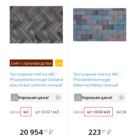
Снят с производства
Снят с продаж
Тротуарная плитка ABC -
Тротуарная плитка ABC -
Pflasterklinkerriegel Gotland
Pflasterklinkerriegel
blau-braun schmolz полный
Mitternachtblau полный
прокрас 292х71х71 мм
прокрас 240х78х52 мм
Хорошая цена!
Хорошая цена!
Цена:
м2
шт (0.021 м2)
Цена:
шт (0.02 м2)
м2 (60 шт)
В комплекте
В комплекте
20 954
₽
223
₽
37
81