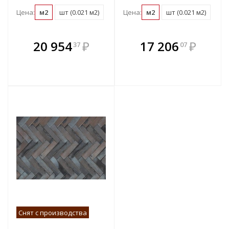
Цена:
м2
шт (0.021 м2)
Цена:
м2
шт (0.021 м2)
В комплекте
В комплекте
20 954
₽
17 206
₽
37
07
е!
всегда выгоднее!
всегда выгоднее!
в
т
Подобрать комплект
Подобрать комплект
Снят с производства