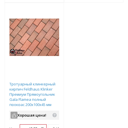
т
Подобрать комплект
Подобрать комплект
Тротуарный клинкерный
кирпич Feldhaus Klinker
Премиум Прямоугольник
Gala Flamea полный
прокрас 200х100х45 мм
Хорошая цена!