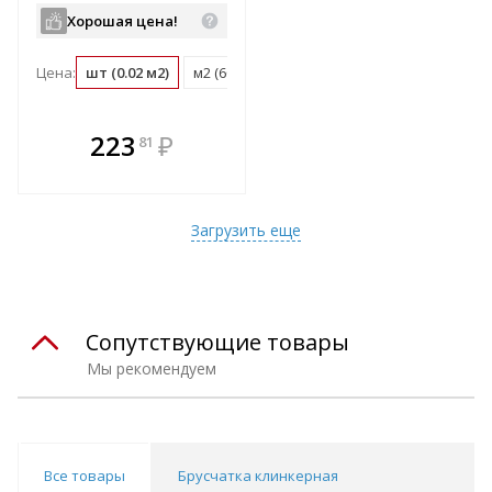
Хорошая цена!
Цена:
шт (0.02 м2)
м2 (60 шт)
поддон (630 шт)
В комплекте
223
₽
81
е!
всегда выгоднее!
т
Подобрать комплект
Загрузить еще
Сопутствующие товары
Мы рекомендуем
Все товары
Брусчатка клинкерная