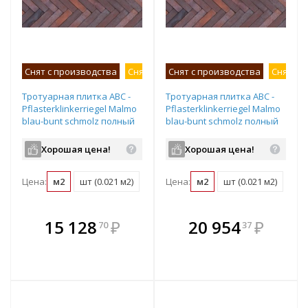
Снят с производства
Снят с продаж
Снят с производства
Снят с 
Тротуарная плитка ABC -
Тротуарная плитка ABC -
Pflasterklinkerriegel Malmo
Pflasterklinkerriegel Malmo
blau-bunt schmolz полный
blau-bunt schmolz полный
прокрас 292х71х52 мм
прокрас 292х71х71 мм
Хорошая цена!
Хорошая цена!
Цена:
м2
шт (0.021 м2)
Цена:
м2
шт (0.021 м2)
В комплекте
В комплекте
15 128
₽
20 954
₽
70
37
е!
всегда выгоднее!
всегда выгоднее!
в
т
Подобрать комплект
Подобрать комплект