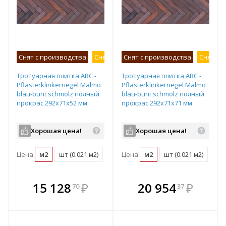
Снят с производства
Снят с продаж
Снят с производства
Снят с 
Тротуарная плитка ABC -
Тротуарная плитка ABC -
Pflasterklinkerriegel Malmo
Pflasterklinkerriegel Malmo
blau-bunt schmolz полный
blau-bunt schmolz полный
прокрас 292х71х52 мм
прокрас 292х71х71 мм
Хорошая цена!
Хорошая цена!
Цена:
м2
шт (0.021 м2)
Цена:
м2
шт (0.021 м2)
В комплекте
В комплекте
15 128
₽
20 954
₽
70
37
е!
всегда выгоднее!
всегда выгоднее!
в
т
Подобрать комплект
Подобрать комплект