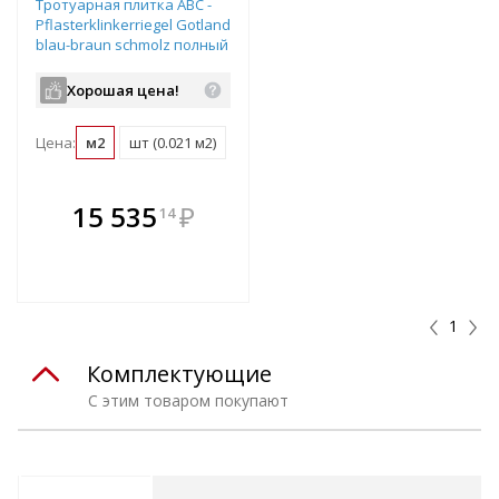
Тротуарная плитка ABC -
Pflasterklinkerriegel Gotland
blau-braun schmolz полный
прокрас 292х71х52 мм
Хорошая цена!
Цена:
м2
шт (0.021 м2)
В комплекте
15 535
₽
14
е!
всегда выгоднее!
т
Подобрать комплект
1
Комплектующие
С этим товаром покупают