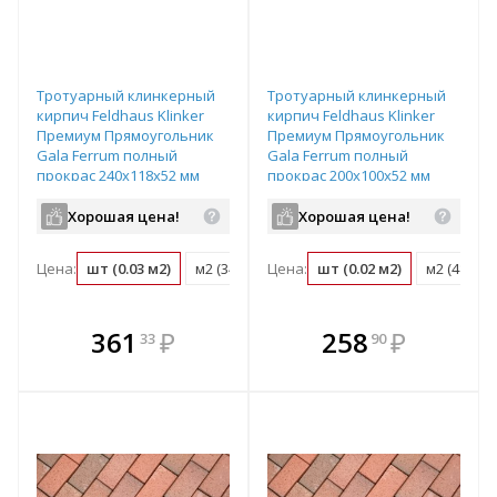
Тротуарный клинкерный
Тротуарный клинкерный
кирпич Feldhaus Klinker
кирпич Feldhaus Klinker
Премиум Прямоугольник
Премиум Прямоугольник
Gala Ferrum полный
Gala Ferrum полный
прокрас 240х118х52 мм
прокрас 200х100х52 мм
Хорошая цена!
Хорошая цена!
Цена:
шт (0.03 м2)
м2 (34 шт)
Цена:
поддон (432 шт)
шт (0.02 м2)
м2 (48 шт)
В комплекте
В комплекте
361
₽
258
₽
33
90
е!
всегда выгоднее!
всегда выгоднее!
в
т
Подобрать комплект
Подобрать комплект