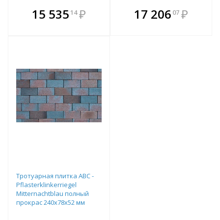
В комплекте
В комплекте
15 535
₽
17 206
₽
14
07
е!
всегда выгоднее!
всегда выгоднее!
в
т
Подобрать комплект
Подобрать комплект
Тротуарная плитка ABC -
Pflasterklinkerriegel
Mitternachtblau полный
прокрас 240х78х52 мм