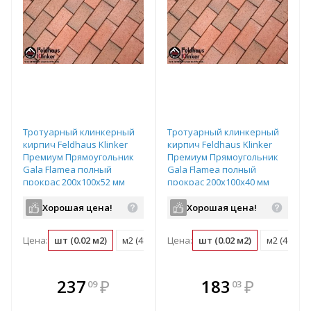
Тротуарный клинкерный
Тротуарный клинкерный
кирпич Feldhaus Klinker
кирпич Feldhaus Klinker
Премиум Прямоугольник
Премиум Прямоугольник
Gala Flamea полный
Gala Flamea полный
прокрас 200х100х52 мм
прокрас 200х100х40 мм
Хорошая цена!
Хорошая цена!
Цена:
шт (0.02 м2)
м2 (48 шт)
Цена:
поддон (540 шт)
шт (0.02 м2)
м2 (48 шт)
В комплекте
В комплекте
237
₽
183
₽
09
03
е!
всегда выгоднее!
всегда выгоднее!
в