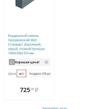
Бордюрный камень
Орешкинский ЗБИ
Стандарт Дорожный,
серый, полный прокрас
1000х300х150 мм
Хорошая цена!
Цена:
шт
поддон (18 шт)
В комплекте
725
₽
00
е!
всегда выгоднее!
т
Подобрать комплект
Загрузить еще