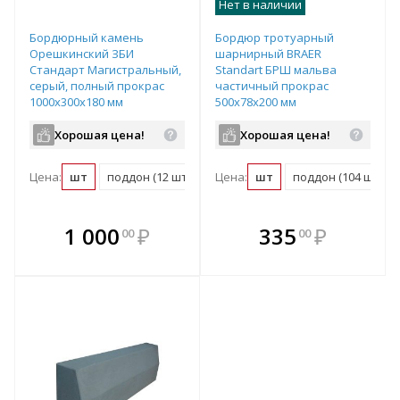
Нет в наличии
Бордюрный камень
Бордюр тротуарный
Орешкинский ЗБИ
шарнирный BRAER
Стандарт Магистральный,
Standart БРШ мальва
серый, полный прокрас
частичный прокрас
1000х300х180 мм
500х78х200 мм
Хорошая цена!
Хорошая цена!
Цена:
шт
поддон (12 шт)
Цена:
шт
поддон (104 шт)
В комплекте
В комплекте
1 000
₽
335
₽
00
00
е!
всегда выгоднее!
всегда выгоднее!
в
т
Подобрать комплект
Подобрать комплект